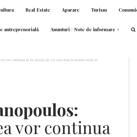
cultura
Real Estate
Aparare
Turism
Comunic
e antreprenorială
Anunturi / Note de informare
+
ea vor continua să fie decise de cei care stau la mesele unde se
anopoulos:
ea vor continua