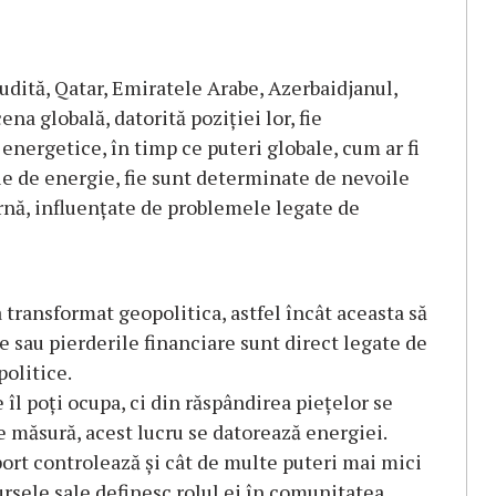
udită, Qatar, Emiratele Arabe, Azerbaidjanul,
a globală, datorită poziției lor, fie
energetice, în timp ce puteri globale, cum ar fi
ele de energie, fie sunt determinate de nevoile
ternă, influențate de problemele legate de
transformat geopolitica, astfel încât aceasta să
 sau pierderile financiare sunt direct legate de
politice.
 îl poți ocupa, ci din răspândirea piețelor se
e măsură, acest lucru se datorează energiei.
port controlează și cât de multe puteri mai mici
sursele sale definesc rolul ei în comunitatea