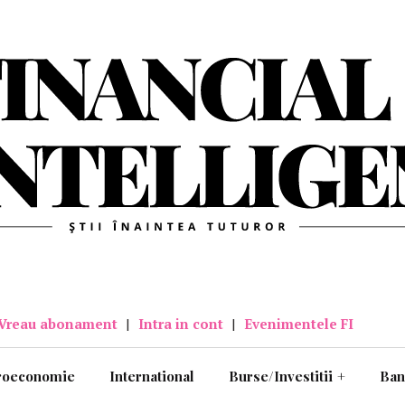
Vreau abonament
|
Intra in cont
|
Evenimentele FI
roeconomie
International
Burse/Investitii
+
Ban