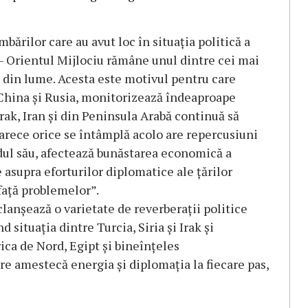
ărilor care au avut loc în situația politică a
an – Orientul Mijlociu rămâne unul dintre cei mai
e din lume. Acesta este motivul pentru care
 China și Rusia, monitorizează îndeaproape
rak, Iran și din Peninsula Arabă continuă să
arece orice se întâmplă acolo are repercusiuni
ndul său, afectează bunăstarea economică a
 asupra eforturilor diplomatice ale țărilor
faţă problemelor”.
lanșează o varietate de reverberații politice
d situația dintre Turcia, Siria și Irak și
rica de Nord, Egipt și bineînțeles
are amestecă energia şi diplomaţia la fiecare pas,