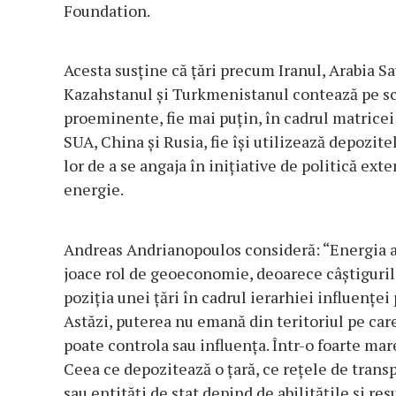
Foundation.
Acesta susţine că ţări precum Iranul, Arabia Sa
Kazahstanul și Turkmenistanul contează pe scen
proeminente, fie mai puțin, în cadrul matricei 
SUA, China și Rusia, fie își utilizează depozit
lor de a se angaja în inițiative de politică ex
energie.
Andreas Andrianopoulos consideră: “Energia a 
joace rol de geoeconomie, deoarece câștigurile
poziția unei țări în cadrul ierarhiei influenței 
Astăzi, puterea nu emană din teritoriul pe care
poate controla sau influența. Într-o foarte mar
Ceea ce depozitează o țară, ce rețele de trans
sau entități de stat depind de abilitățile și re