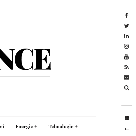
Facebook
Twitter
Linkedin
Instagram
Youtube
Feed
Mail
Căutare
ci
Energie
+
Tehnologie
+