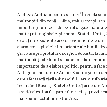
Andreas Andrianopoulos spune: “În ciuda schimb
multor țări din zonă – Libia, Irak, Qatar și Ir
importanți furnizori de petrol și gaze natural
multe puteri globale, și anume Statele Unite,
evoluțiile existente acolo. Evenimentele din I
alarmeze capitalele importante ale lumii, deo
grave asupra prețului energiei. Aceasta, la râ
multor părți ale lumii și pune presiuni enorme
importante de a elabora politici pentru a face 
Antagonismul dintre Arabia Saudită și Iran dec
care afectează țările din Golful Persic, tulburân
încurcând Rusia și Statele Unite. Țările din Af
Israel/Palestina fac parte din acelaşi puzzle c
mai spune fostul ministru grec.