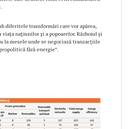
.
ub diferitele transformări care vor apărea,
viața națiunilor și a popoarelor. Războiul și
tau la mesele unde se negociază tranzacțiile
 geopolitică fără energie”.