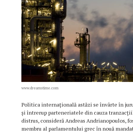
www.dreamstime.com
Politica internațională astăzi se învârte în jur
și întrerup parteneriatele din cauza tranzacții
distrus, consideră Andreas Andrianopoulos, fos
membru al parlamentului grec în nouă mandate