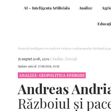
AI – Inteligenta Artificiala
Analize
Agri
Educați
Financial Intelligence
>
Analize
>
Andreas Andrianopoulos: Războiul și pac
negociază tranzacțiile energetice
25 august 2018, 12:01
Analize
,
Energie
Update articol:
27.08.2018, 10:02
ANALIZĂ: GEOPOLITICA ENERGIEI
Andreas Andri
Războiul și pac