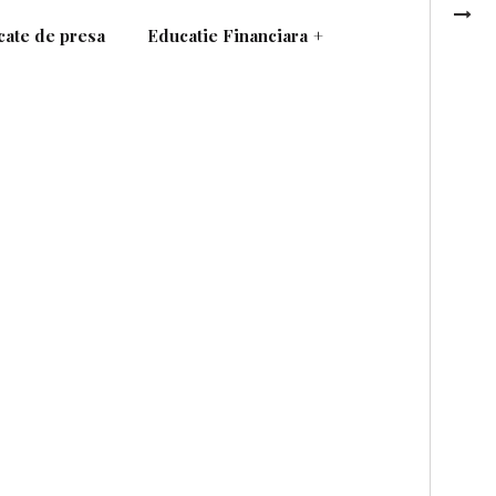
ate de presa
Educatie Financiara
+