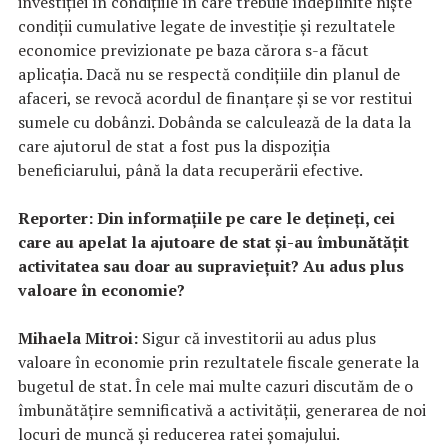
investiției în condițiile în care trebuie îndeplinite niște
condiții cumulative legate de investiție și rezultatele
economice previzionate pe baza cărora s-a făcut
aplicația. Dacă nu se respectă condițiile din planul de
afaceri, se revocă acordul de finanțare și se vor restitui
sumele cu dobânzi. Dobânda se calculează de la data la
care ajutorul de stat a fost pus la dispoziţia
beneficiarului, până la data recuperării efective.
Reporter: Din informațiile pe care le dețineți, cei
care au apelat la ajutoare de stat și-au îmbunătățit
activitatea sau doar au supraviețuit? Au adus plus
valoare în economie?
Mihaela Mitroi:
Sigur că investitorii au adus plus
valoare în economie prin rezultatele fiscale generate la
bugetul de stat. În cele mai multe cazuri discutăm de o
îmbunătățire semnificativă a activității, generarea de noi
locuri de muncă și reducerea ratei șomajului.