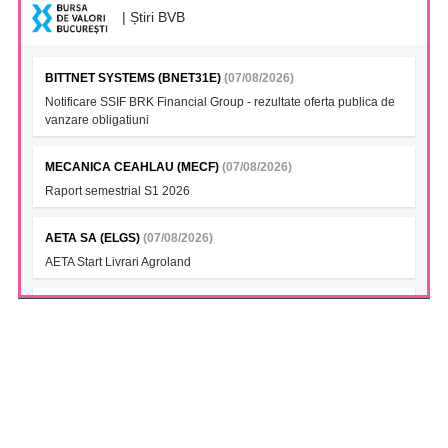
| Știri BVB
BITTNET SYSTEMS (BNET31E)
(07/08/2026)
Notificare SSIF BRK Financial Group - rezultate oferta publica de
vanzare obligatiuni
MECANICA CEAHLAU (MECF)
(07/08/2026)
Raport semestrial S1 2026
AETA SA (ELGS)
(07/08/2026)
AETA Start Livrari Agroland
INTERCAPITAL BET-TRN UCITS ETF (ICBETNETF)
(07/08/2026)
VAN la data 06.08.2026
INTERCAPITAL CROBEX10TR UCITS ETF (ICCROETF)
(07/08/2026)
VAN la data 06.08.2026