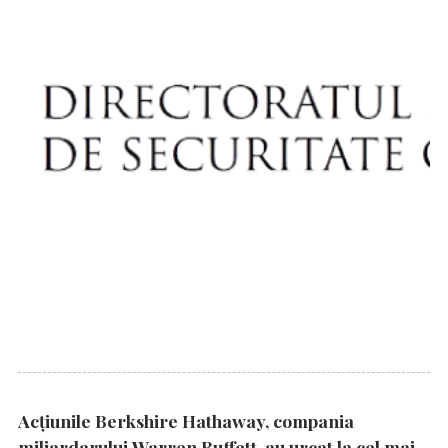
Acțiunile Berkshire Hathaway, compania
miliardarului Warren Buffett, au urcat la cel mai