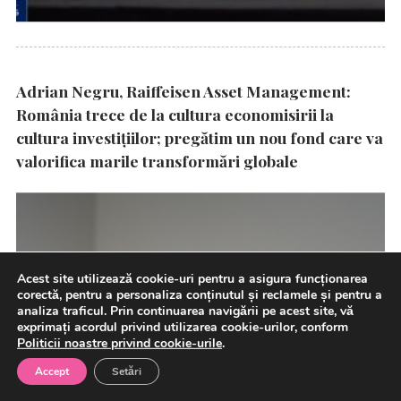
Adrian Negru, Raiffeisen Asset Management:
România trece de la cultura economisirii la
cultura investițiilor; pregătim un nou fond care va
valorifica marile transformări globale
Acest site utilizează cookie-uri pentru a asigura funcționarea
corectă, pentru a personaliza conținutul și reclamele și pentru a
analiza traficul. Prin continuarea navigării pe acest site, vă
exprimați acordul privind utilizarea cookie-urilor, conform
Politicii noastre privind cookie-urile
.
Accept
Setări