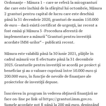
Ordonanțe – Măsura 1 – care se referă la micogranturi
dar care este închisă de la sfârșitul lui octombrie, Măsura
2 granturi pentru capital de lucru care este deschisă
până la 31 decembrie 2020, granturi de maxim 150.000
de euro – dacă există certificat de urgență, iar recent a
fost emisă și Măsura 3 -Procedura aferentă de
implementare a măsurii “Granturi pentru investiții
acordate IMM-urilor” – publicată recent.
Măsura este valabilă până la 30 iunie 2021, plățile în
cadrul măsurii vor fi efectuate până la 31 decembrie
2023. Granturile pentru investiții se acordă pe proiect și
beneficiar și au o valoare cuprinsă între 50.000 euro și
200.000 euro, în funcție de nevoile de finanțare ale
proiectelor de investiții depuse.
Înscrierea în program în vederea obţinerii finanţării se
face on-line pe link-ul https://granturi.imm.gov.ro.
Sumele acordate pot fi până la 200 mii euro, depinzând