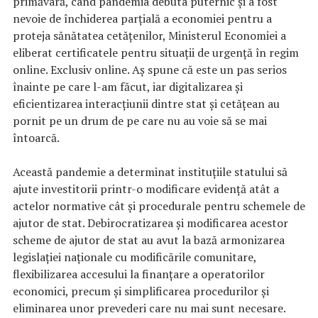
primăvară, când pandemia debuta puternic și a fost
nevoie de închiderea parțială a economiei pentru a
proteja sănătatea cetățenilor, Ministerul Economiei a
eliberat certificatele pentru situații de urgență în regim
online. Exclusiv online. Aș spune că este un pas serios
înainte pe care l-am făcut, iar digitalizarea și
eficientizarea interacțiunii dintre stat și cetățean au
pornit pe un drum de pe care nu au voie să se mai
întoarcă.
Această pandemie a determinat instituțiile statului să
ajute investitorii printr-o modificare evidență atât a
actelor normative cât și procedurale pentru schemele de
ajutor de stat. Debirocratizarea și modificarea acestor
scheme de ajutor de stat au avut la bază armonizarea
legislației naționale cu modificările comunitare,
flexibilizarea accesului la finanțare a operatorilor
economici, precum și simplificarea procedurilor și
eliminarea unor prevederi care nu mai sunt necesare.