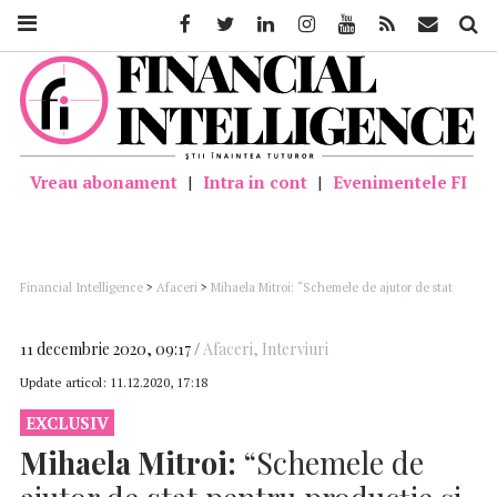
Facebook
Twitter
Linkedin
Instagram
Youtube
Feed
Mail
Căutar
Vreau abonament
|
Intra in cont
|
Evenimentele FI
Financial Intelligence
>
Afaceri
>
Mihaela Mitroi: “Schemele de ajutor de stat
pentru producţie şi crearea de locuri de muncă s-au flexibilizat mult în acest an şi
au fost extinse până în 2023″
11 decembrie 2020, 09:17
Afaceri
,
Interviuri
Update articol:
11.12.2020, 17:18
EXCLUSIV
Mihaela Mitroi:
“Schemele de