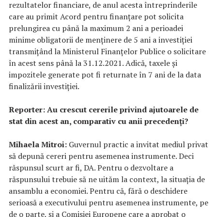
rezultatelor financiare, de anul acesta întreprinderile
care au primit Acord pentru finanțare pot solicita
prelungirea cu până la maximum 2 ani a perioadei
minime obligatorii de menţinere de 5 ani a investiției
transmițând la Ministerul Finanţelor Publice o solicitare
în acest sens până la 31.12.2021. Adică, taxele și
impozitele generate pot fi returnate în 7 ani de la data
finalizării investiției.
Reporter: Au crescut cererile privind ajutoarele de
stat din acest an, comparativ cu anii precedenți?
Mihaela Mitroi:
Guvernul practic a invitat mediul privat
să depună cereri pentru asemenea instrumente. Deci
răspunsul scurt ar fi, DA. Pentru o dezvoltare a
răspunsului trebuie să ne uităm la context, la situația de
ansamblu a economiei. Pentru că, fără o deschidere
serioasă a executivului pentru asemenea instrumente, pe
de o parte, și a Comisiei Europene care a aprobat o