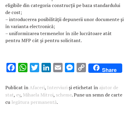
eligibile din categoria construcţii pe baza standardului
de cost;
– introducerea posibilităţii depunerii unor documente şi
în varianta electronică;
– uniformizarea termenelor în zile lucrătoare atât
pentru MFP cât şi pentru solicitant.
F
W
T
Li
E
M
C
Share
ac
h
w
n
m
es
o
e
at
it
k
ai
se
p
Publicat în
Afaceri
,
Interviuri
și etichetat în
ajutor de
b
s
te
e
l
n
y
stat
,
ey
,
Mihaela Mitroi
,
scheme
. Pune un semn de carte
cu
legătura permanentă
o
A
r
dI
.
g
Li
o
p
n
er
n
k
p
k