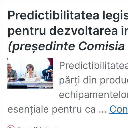
Predictibilitatea legi
pentru dezvoltarea i
(preşedinte Comisia 
Predictibilitate
părţi din prod
echipamentelor
esenţiale pentru ca …
Con