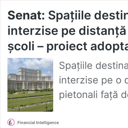
Senat:
Spaţiile desti
interzise pe distanţă
şcoli – proiect adopt
Spaţiile destin
interzise pe o 
pietonali faţă 
Financial Intelligence