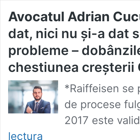
Avocatul Adrian Cucu
dat, nici nu și-a dat
probleme – dobânzile
chestiunea creșterii
*Raiffeisen se
de procese ful
2017 este valid
Avocatul
lectura
Adrian