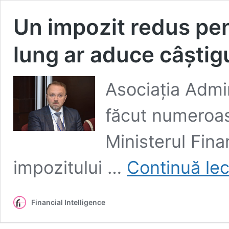
Un impozit redus pen
lung ar aduce câștigu
Asociația Admin
făcut numeroa
Ministerul Fina
impozitului …
Continuă lec
Financial Intelligence