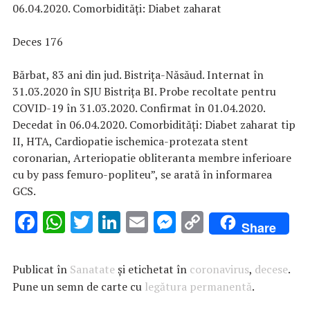
06.04.2020. Comorbidități: Diabet zaharat
Deces 176
Bărbat, 83 ani din jud. Bistrița-Năsăud. Internat în
31.03.2020 în SJU Bistrița BI. Probe recoltate pentru
COVID-19 în 31.03.2020. Confirmat în 01.04.2020.
Decedat în 06.04.2020. Comorbidități: Diabet zaharat tip
II, HTA, Cardiopatie ischemica-protezata stent
coronarian, Arteriopatie obliteranta membre inferioare
cu by pass femuro-popliteu”, se arată în informarea
GCS.
F
W
T
Li
E
M
C
Share
ac
h
w
n
m
es
o
e
at
it
k
ai
se
p
Publicat în
Sanatate
și etichetat în
coronavirus
,
decese
.
b
s
te
e
l
n
y
Pune un semn de carte cu
legătura permanentă
.