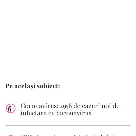
o
A
r
dI
g
Li
o
p
n
er
n
k
p
k
Pe același subiect:
Coronavirus: 2958 de cazuri noi de
infectare cu coronavirus