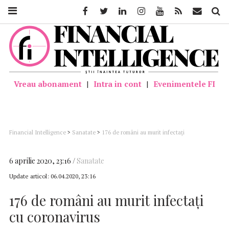
Facebook
Twitter
Linkedin
Instagram
Youtube
Feed
Mail
Căutar
Vreau abonament
|
Intra in cont
|
Evenimentele FI
Financial Intelligence
>
Sanatate
>
176 de români au murit infectați
cu coronavirus
6 aprilie 2020, 23:16
Sanatate
Update articol:
06.04.2020, 23:16
176 de români au murit infectați
cu coronavirus