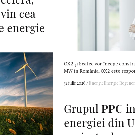
evin cea
e energie
OX2 și Scatec vor începe constru
MW în România. OX2 este respon
31 iulie 2026
Energie
Energie Regener
Grupul
PPC
in
energiei din U