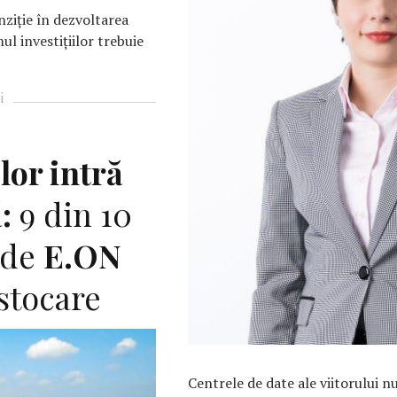
ziție în dezvoltarea
ul investițiilor trebuie
i
lor intră
:
9 din 10
 de
E.ON
 stocare
Centrele de date ale viitorului n