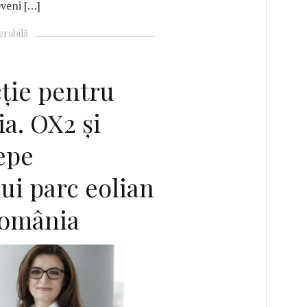
eveni […]
erabilă
cție pentru
a. OX2 și
epe
ui parc eolian
omânia