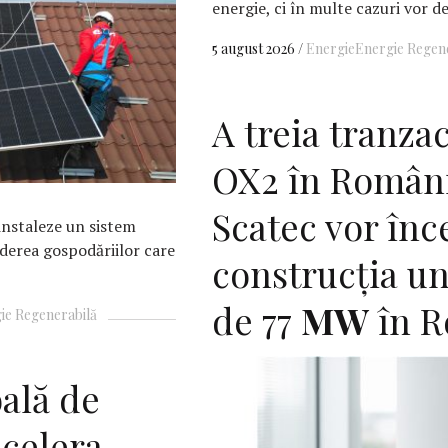
energie, ci în multe cazuri vor d
5 august 2026
Energie
Energie Regen
A treia tranza
OX2 în Români
Scatec vor înc
instaleze un sistem
derea gospodăriilor care
construcția un
de 77
MW
în R
ie Regenerabilă
ală de
ccelera,