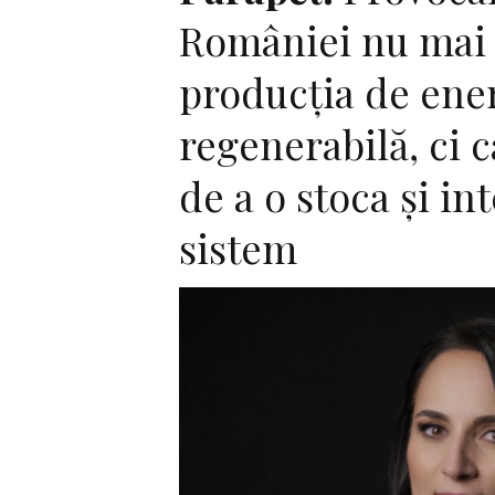
României nu mai 
producția de ene
regenerabilă, ci 
de a o stoca și in
sistem