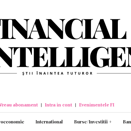
Vreau abonament
|
Intra in cont
|
Evenimentele FI
roeconomie
International
Burse/Investitii
+
Ban