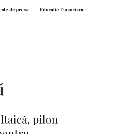
ate de presa
Educatie Financiara
+
ă
ltaică, pilon
 pentru