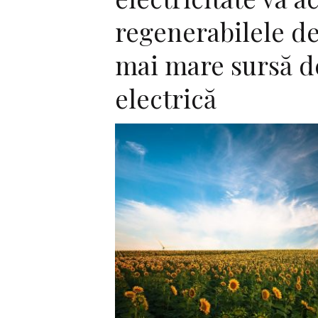
regenerabilele d
mai mare sursă d
electrică
F