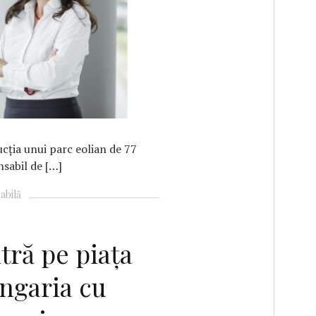
F
cția unui parc eolian de 77
sabil de […]
abilă
tră pe piața
ngaria cu