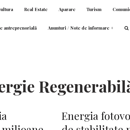
cultura
Real Estate
Aparare
Turism
Comunic
e antreprenorială
Anunturi / Note de informare
+
ergie Regenerabil
ia
Energia fotovo
4 milioane
de stabilitate