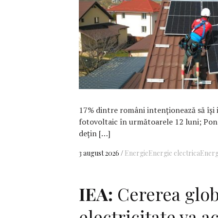
F
17% dintre români intenționează să își 
fotovoltaic în următoarele 12 luni; Pon
dețin […]
3 august 2026
Energie
Energie electrica
Energ
IEA:
Cererea glob
electricitate va a