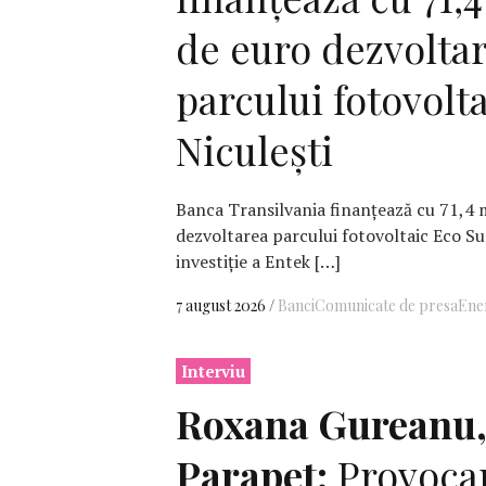
de euro dezvolta
parcului fotovolt
Niculești
Banca Transilvania finanțează cu 71,4 
dezvoltarea parcului fotovoltaic Eco Su
investiție a Entek […]
7 august 2026
Banci
Comunicate de presa
Ene
Interviu
Roxana Gureanu
Parapet:
Provoca