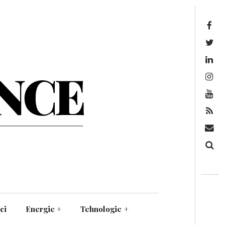
Facebook
Twitter
Linkedin
Instagram
Youtube
Feed
Mail
Căutare
ci
Energie
+
Tehnologie
+