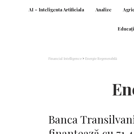
AI – Inteligenta Artificiala
Analize
Agri
Educați
Financial Intelligence
>
Energie Regenerabilă
En
Banca Transilvan
finanțează cu 71,