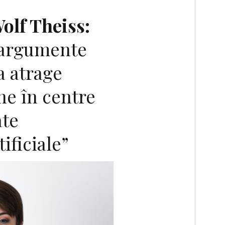
olf Theiss:
 argumente
a atrage
ine în centre
ate
tificiale”