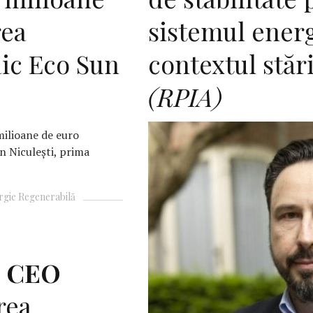
rea
sistemul energ
aic Eco Sun
contextul stări
(RPIA)
milioane de euro
n Niculești, prima
rgie Regenerabilă
,
CEO
rea