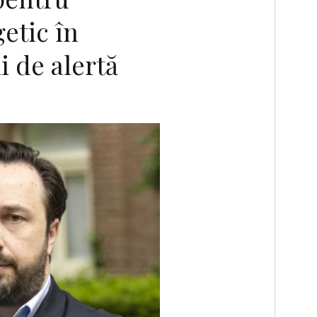
etic în
i de alertă
F