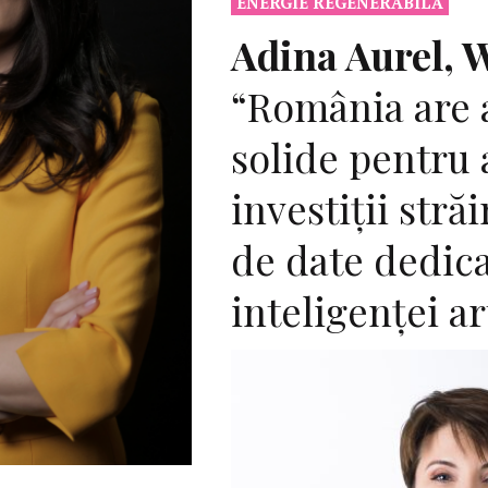
ENERGIE REGENERABILĂ
Adina Aurel, W
“România are
solide pentru 
investiții stră
de date dedic
inteligenței ar