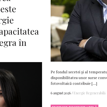
este
rgie
capacitatea
tegra în
Pe fondul secetei și al temperat
disponibilitatea unor surse conv
fotovoltaică contribuie […]
6 august 2026
Energie Regenerabilă