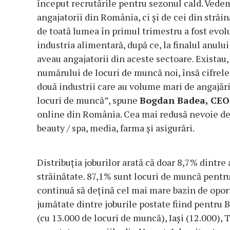
început recrutările pentru sezonul cald. Vedem
angajatorii din România, ci și de cei din străin
de toată lumea în primul trimestru a fost evolu
industria alimentară, după ce, la finalul anului 
aveau angajatorii din aceste sectoare. Existau
numărului de locuri de muncă noi, însă cifrele
două industrii care au volume mari de angajări
locuri de muncă”, spune
Bogdan Badea, CEO 
online din România. Cea mai redusă nevoie de 
beauty / spa, media, farma și asigurări.
Distribuția joburilor arată că doar 8,7% dintr
străinătate. 87,1% sunt locuri de muncă pentru 
continuă să dețină cel mai mare bazin de oport
jumătate dintre joburile postate fiind pentru B
(cu 13.000 de locuri de muncă), Iași (12.000), T