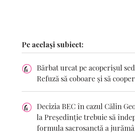
Pe același subiect:
Bărbat urcat pe acoperișul sed
Refuză să coboare și să cooper
Decizia BEC în cazul Călin Ge
la Preşedinţie trebuie să îndep
formula sacrosanctă a jurămân