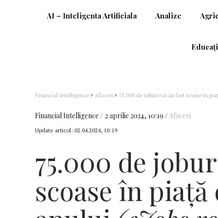
AI – Inteligenta Artificiala
Analize
Agri
Educați
Financial Intelligence
>
Afaceri
>
75.000 de joburi noi au fost scoase în pia
Financial Intelligence
2 aprilie 2024, 10:19
Afaceri
Update articol:
02.04.2024, 10:19
75.000 de joburi
scoase în piață 