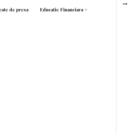
ate de presa
Educatie Financiara
+