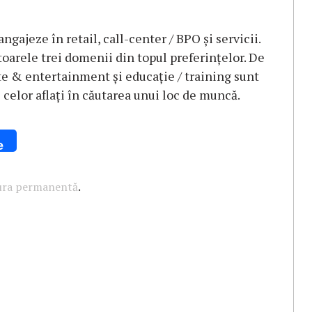
ngajeze în retail, call-center / BPO și servicii.
toarele trei domenii din topul preferințelor. De
arte & entertainment și educație / training sunt
 celor aflați în căutarea unui loc de muncă.
e
ura permanentă
.