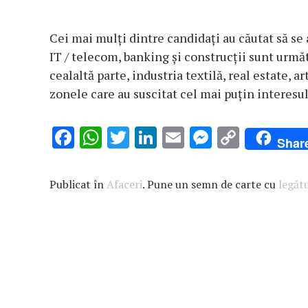
Cei mai mulți dintre candidați au căutat să se a
IT / telecom, banking și construcții sunt urmă
cealaltă parte, industria textilă, real estate, 
zonele care au suscitat cel mai puțin interesul
F
W
T
Li
E
M
C
Shar
ac
h
w
n
m
es
o
e
at
it
k
ai
se
p
Publicat în
Afaceri
. Pune un semn de carte cu
legăt
b
s
te
e
l
n
y
o
A
r
dI
g
Li
o
p
n
er
n
k
p
k