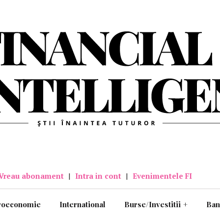
Vreau abonament
|
Intra in cont
|
Evenimentele FI
roeconomie
International
Burse/Investitii
+
Ban