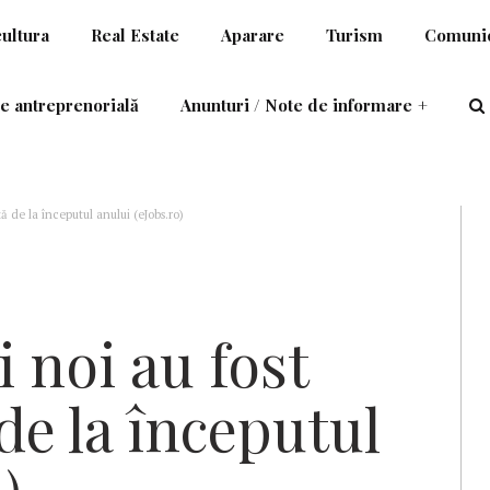
cultura
Real Estate
Aparare
Turism
Comunic
e antreprenorială
Anunturi / Note de informare
+
ță de la începutul anului (eJobs.ro)
 noi au fost
de la începutul