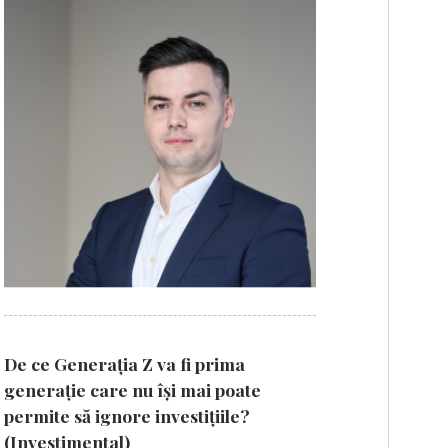
De ce Generația Z va fi prima
generație care nu își mai poate
permite să ignore investițiile?
(Investimental)