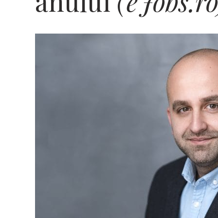
anului
(eJobs.ro