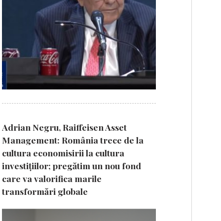
Adrian Negru, Raiffeisen Asset
Management: România trece de la
cultura economisirii la cultura
investițiilor; pregătim un nou fond
care va valorifica marile
transformări globale