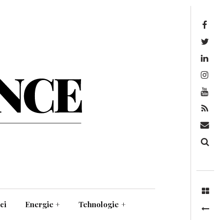
Facebook
Twitter
Linkedin
Instagram
Youtube
Feed
Mail
Căutare
ci
Energie
+
Tehnologie
+