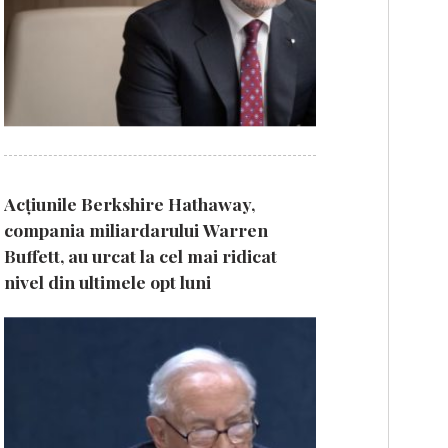
Acțiunile Berkshire Hathaway,
compania miliardarului Warren
Buffett, au urcat la cel mai ridicat
nivel din ultimele opt luni