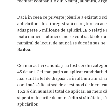
recrutat companiile din Neamț, Ialomița, Argeș
Dacă în ceea ce privește joburile a existat o s
aplicărilor a fost înregistrată o creștere cu ace
adus peste 3 milioane de aplicări. „E o relație
piața muncii – atunci când se contractă oferta 
numărul de locuri de muncă se duce în sus, se 
Badea.
Cei mai activi candidați au fost cei din catego
45 de ani. Cel mai puțin au aplicat candidații 
mai sunt la fel de dispuși ca în ultimii ani să 
continuă să fie atrași de acest mod de lucru ca
13,2% din numărul total de aplicări au mers căt
și pentru locurile de muncă din străinătate, că
aplicărilor.