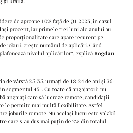
 și Brăila.
cădere de aproape 10% față de Q1 2023, în cazul
lași procent, iar primele trei luni ale anului au
 de proporționalitate care apare recurent pe
de joburi, crește numărul de aplicări. Când
plafonează nivelul aplicărilor”, explică
Bogdan
ria de vârstă 25-35, urmați de 18-24 de ani și 36-
din segmentul 45+. Cu toate că angajatorii nu
aibă angajați care să lucreze remote, candidații
re le permite mai multă flexibilitate. Astfel
re joburile remote. Nu același lucru este valabil
tre care s-au dus mai puțin de 2% din totalul