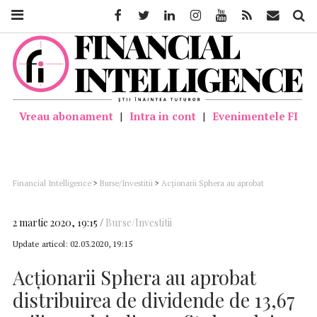
Facebook
Twitter
Linkedin
Instagram
Youtube
Feed
Mail
Căutar
Vreau abonament
|
Intra in cont
|
Evenimentele FI
Financial Intelligence
>
Burse/Investitii
>
Acționarii Sphera au aprobat
distribuirea de dividende de 13,67 milioane lei, din profitul anului 2018
2 martie 2020, 19:15
Burse/Investitii
Update articol:
02.03.2020, 19:15
Acționarii Sphera au aprobat
distribuirea de dividende de 13,67