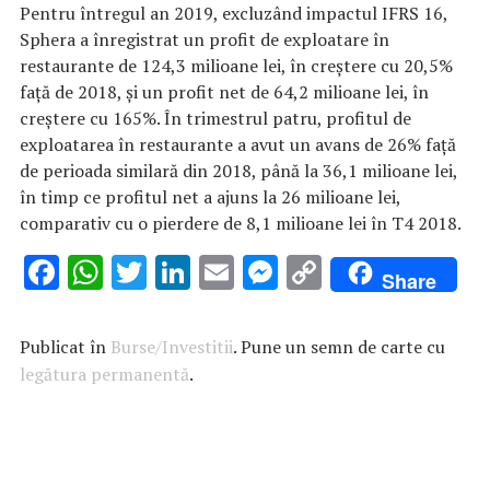
Pentru întregul an 2019, excluzând impactul IFRS 16,
Sphera a înregistrat un profit de exploatare în
restaurante de 124,3 milioane lei, în creștere cu 20,5%
față de 2018, și un profit net de 64,2 milioane lei, în
creștere cu 165%. În trimestrul patru, profitul de
exploatarea în restaurante a avut un avans de 26% față
de perioada similară din 2018, până la 36,1 milioane lei,
în timp ce profitul net a ajuns la 26 milioane lei,
comparativ cu o pierdere de 8,1 milioane lei în T4 2018.
F
W
T
Li
E
M
C
Share
ac
h
w
n
m
es
o
e
at
it
k
ai
se
p
Publicat în
Burse/Investitii
. Pune un semn de carte cu
b
s
te
e
l
n
y
legătura permanentă
.
o
A
r
dI
g
Li
o
p
n
er
n
k
p
k