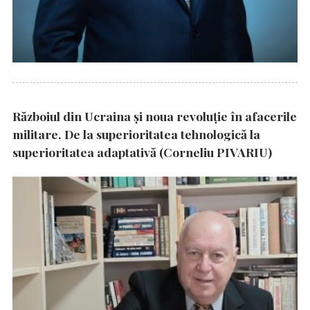
Războiul din Ucraina și noua revoluție în afacerile
militare. De la superioritatea tehnologică la
superioritatea adaptativă (Corneliu PIVARIU)