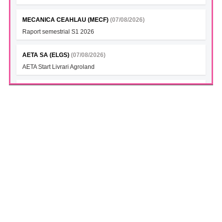
MECANICA CEAHLAU (MECF)
(07/08/2026)
Raport semestrial S1 2026
AETA SA (ELGS)
(07/08/2026)
AETA Start Livrari Agroland
INTERCAPITAL BET-TRN UCITS ETF (ICBETNETF)
(07/08/2026)
VAN la data 06.08.2026
INTERCAPITAL CROBEX10TR UCITS ETF (ICCROETF)
(07/08/2026)
VAN la data 06.08.2026