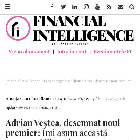
Facebook
Twitter
Linkedin
Instagram
Youtube
Feed
Mail
Căutar
Vreau abonament
|
Intra in cont
|
Evenimentele FI
Financial Intelligence
>
Fără categorie
>
Adrian Veștea, desemnat noul premier:
Îmi asum această responsabilitate într-un moment de criză politică; Cunosc bine
statul român, vin după un parcurs de 30 de ani în Partidul Național Liberal
Ancuţa-Carolina Stanciu
14 iunie 2026, 09:27
Fără categorie
Update articol:
14.06.2026, 11:06
Adrian Veștea, desemnat noul
premier:
Îmi asum această