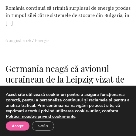
România continuă să trimită surplusul de energie produs
în timpul zilei către sistemele de stocare din Bulgaria, în
[…]
6 august 2026
Energie
Germania neagă că avionul
ucrainean de la Leipzig vizat de
o dronă explozivă transporta
Acest site utilizează cookie-uri pentru a asigura funcționarea
arme sau muniţii
corectă, pentru a personaliza conținutul și reclamele și pentru a
analiza traficul. Prin continuarea navigării pe acest site, vă
exprimați acordul privind utilizarea cookie-urilor, conform
Politicii noastre privind cookie-urile
.
Accept
Setări