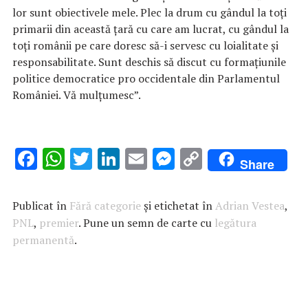
lor sunt obiectivele mele. Plec la drum cu gândul la toți
primarii din această țară cu care am lucrat, cu gândul la
toți românii pe care doresc să-i servesc cu loialitate și
responsabilitate. Sunt deschis să discut cu formațiunile
politice democratice pro occidentale din Parlamentul
României. Vă mulțumesc”.
F
W
T
Li
E
M
C
Share
ac
h
w
n
m
es
o
e
at
it
k
ai
se
p
Publicat în
Fără categorie
și etichetat în
Adrian Vestea
,
b
s
te
e
l
n
y
PNL
,
premier
. Pune un semn de carte cu
legătura
permanentă
o
A
.
r
dI
g
Li
o
p
n
er
n
k
p
k