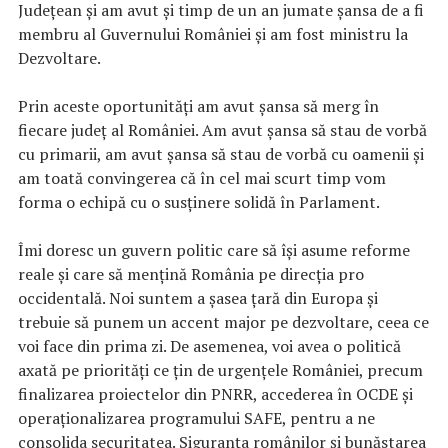
Județean și am avut și timp de un an jumate șansa de a fi
membru al Guvernului României și am fost ministru la
Dezvoltare.
Prin aceste oportunități am avut șansa să merg în
fiecare județ al României. Am avut șansa să stau de vorbă
cu primarii, am avut șansa să stau de vorbă cu oamenii și
am toată convingerea că în cel mai scurt timp vom
forma o echipă cu o susținere solidă în Parlament.
Îmi doresc un guvern politic care să își asume reforme
reale și care să mențină România pe direcția pro
occidentală. Noi suntem a șasea țară din Europa și
trebuie să punem un accent major pe dezvoltare, ceea ce
voi face din prima zi. De asemenea, voi avea o politică
axată pe priorități ce țin de urgențele României, precum
finalizarea proiectelor din PNRR, accederea în OCDE și
operaționalizarea programului SAFE, pentru a ne
consolida securitatea. Siguranța românilor și bunăstarea