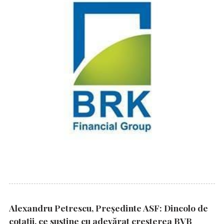
Alexandru Petrescu, Președinte ASF: Dincolo de
cotații, ce susține cu adevărat creșterea BVB