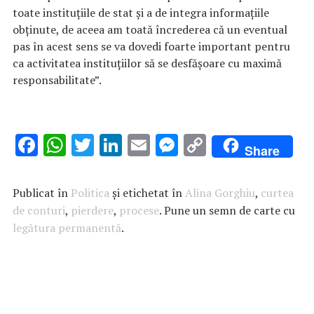
toate instituțiile de stat și a de integra informațiile
obținute, de aceea am toată încrederea că un eventual
pas în acest sens se va dovedi foarte important pentru
ca activitatea instituțiilor să se desfășoare cu maximă
responsabilitate”.
F
W
T
Li
E
M
C
Share
ac
h
w
n
m
es
o
e
at
it
k
ai
se
p
Publicat în
Politica
și etichetat în
Alina Gorghiu
,
curtea
b
s
te
e
l
n
y
de conturi
,
pierdere
,
procese
. Pune un semn de carte cu
legătura permanentă
o
A
r
.
dI
g
Li
o
p
n
er
n
k
p
k