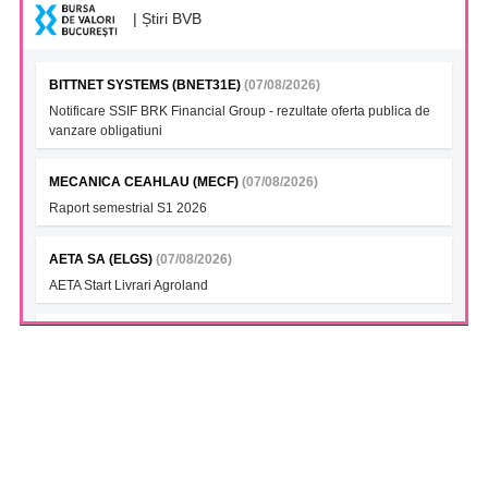
| Știri BVB
BITTNET SYSTEMS (BNET31E)
(07/08/2026)
Notificare SSIF BRK Financial Group - rezultate oferta publica de
vanzare obligatiuni
MECANICA CEAHLAU (MECF)
(07/08/2026)
Raport semestrial S1 2026
AETA SA (ELGS)
(07/08/2026)
AETA Start Livrari Agroland
INTERCAPITAL BET-TRN UCITS ETF (ICBETNETF)
(07/08/2026)
VAN la data 06.08.2026
INTERCAPITAL CROBEX10TR UCITS ETF (ICCROETF)
(07/08/2026)
VAN la data 06.08.2026