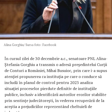
Alina Gorghiu/ Sursa foto: Facebook
În cursul zilei de 30 decembrie a.c., senatoare PNL Alina-
Ștefania Gorghiu a transmis o adresă președintelui Curții
de Conturi a României, Mihai Busuioc, prin care i-a supus
atenției propunerea ca instituția pe care o conduce să
includă în planul de control pentru 2023 analiza
situației proceselor pierdute definitiv de instituțiile
publice, inclusiv a identificării autorilor erorilor stabilite
prin sentințe judecătorești, în vederea recuperării de la
aceștia a prejudiciilor reprezentând cheltuieli de