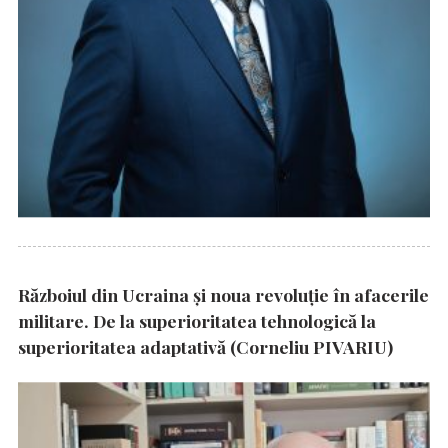
Războiul din Ucraina și noua revoluție în afacerile
militare. De la superioritatea tehnologică la
superioritatea adaptativă (Corneliu PIVARIU)