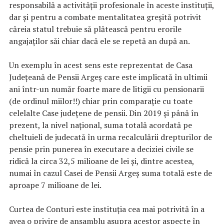
responsabilă a activității profesionale în aceste instituții,
dar și pentru a combate mentalitatea greșită potrivit
căreia statul trebuie să plătească pentru erorile
angajaților săi chiar dacă ele se repetă an după an.
Un exemplu în acest sens este reprezentat de Casa
Județeană de Pensii Argeș care este implicată în ultimii
ani într-un număr foarte mare de litigii cu pensionarii
(de ordinul miilor!!) chiar prin comparație cu toate
celelalte Case județene de pensii. Din 2019 și până în
prezent, la nivel național, suma totală acordată pe
cheltuieli de judecată în urma recalculării drepturilor de
pensie prin punerea în executare a deciziei civile se
ridică la circa 32,5 milioane de lei și, dintre acestea,
numai în cazul Casei de Pensii Argeș suma totală este de
aproape 7 milioane de lei.
Curtea de Conturi este instituția cea mai potrivită în a
avea o privire de ansamblu asupra acestor aspecte în