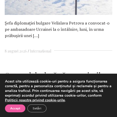
Şefa diplomaţiei bulgare Velislava Petrova a convocat-o
pe ambasadoare Ucrainei la o întâlnire, luni, în urma
prăbuşirii unei […]
8 august 2026
International
Omanul declară că negocierile
Acest site utilizează cookie-uri pentru a asigura funcționarea
cu Iranul privind Strâmtoarea
corectă, pentru a personaliza conținutul și reclamele și pentru a
analiza traficul. Prin continuarea navigării pe acest site, vă
Ormuz sunt pozitive
exprimați acordul privind utilizarea cookie-urilor, conform
Politicii noastre privind cookie-urile
.
Accept
Setări