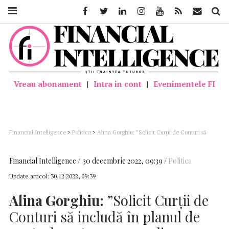
Facebook
Twitter
Linkedin
Instagram
Youtube
Feed
Mail
Căutar
Vreau abonament
|
Intra in cont
|
Evenimentele FI
Financial Intelligence
>
Politica
>
Alina Gorghiu: ”Solicit Curții de Conturi să
includă în planul de control pentru 2023 analiza situației proceselor pierdute
definitiv de instituțiile publice. Autorii erorilor trebuie identificați pentru a plăti
prejudiciile”
Financial Intelligence
30 decembrie 2022, 09:39
Politica
Update articol:
30.12.2022, 09:39
Alina Gorghiu:
”Solicit Curții de
Conturi să includă în planul de