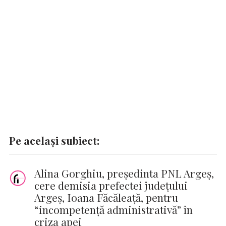
o
p
n
er
n
k
p
k
Pe același subiect:
Alina Gorghiu, președinta PNL Argeș,
cere demisia prefectei județului
Argeș, Ioana Făcăleață, pentru
“incompetență administrativă” în
criza apei