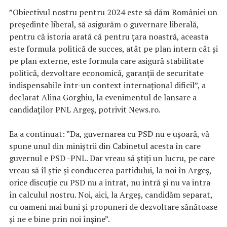
”Obiectivul nostru pentru 2024 este să dăm României un
preşedinte liberal, să asigurăm o guvernare liberală,
pentru că istoria arată că pentru ţara noastră, aceasta
este formula politică de succes, atât pe plan intern cât şi
pe plan externe, este formula care asigură stabilitate
politică, dezvoltare economică, garanţii de securitate
indispensabile într-un context internaţional dificil”, a
declarat Alina Gorghiu, la evenimentul de lansare a
candidaţilor PNL Argeş, potrivit News.ro.
Ea a continuat: ”Da, guvernarea cu PSD nu e uşoară, vă
spune unul din miniştrii din Cabinetul acesta în care
guvernul e PSD -PNL. Dar vreau să ştiţi un lucru, pe care
vreau să îl ştie şi conducerea partidului, la noi în Argeş,
orice discuţie cu PSD nu a intrat, nu intră şi nu va intra
în calculul nostru. Noi, aici, la Argeş, candidăm separat,
cu oameni mai buni şi propuneri de dezvoltare sănătoase
şi ne e bine prin noi înşine”.