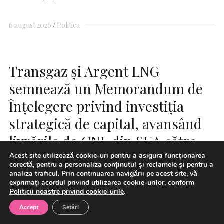
6 august 2026
Politica
Transgaz și Argent LNG
semnează un Memorandum de
Înțelegere privind investiția
strategică de capital, avansând
livrările de GNL din SUA către
România și regiune
Acest site utilizează cookie-uri pentru a asigura funcționarea
corectă, pentru a personaliza conținutul și reclamele și pentru a
analiza traficul. Prin continuarea navigării pe acest site, vă
exprimați acordul privind utilizarea cookie-urilor, conform
Politicii noastre privind cookie-urile
.
Accept
Setări