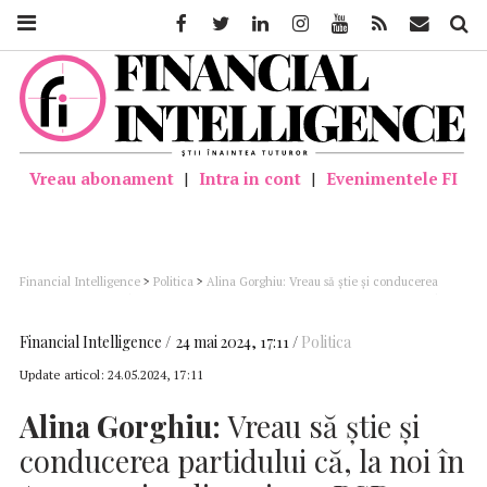
Facebook
Twitter
Linkedin
Instagram
Youtube
Feed
Mail
Căutar
Vreau abonament
|
Intra in cont
|
Evenimentele FI
Financial Intelligence
>
Politica
>
Alina Gorghiu: Vreau să ştie şi conducerea
partidului că, la noi în Argeş, orice discuţie cu PSD nu a intrat şi nu va intra în
calculul nostru
Financial Intelligence
24 mai 2024, 17:11
Politica
Update articol:
24.05.2024, 17:11
Alina Gorghiu:
Vreau să ştie şi
conducerea partidului că, la noi în