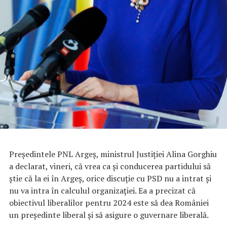
Preşedintele PNL Argeş, ministrul Justiţiei Alina Gorghiu
a declarat, vineri, că vrea ca şi conducerea partidului să
ştie că la ei în Argeş, orice discuţie cu PSD nu a intrat şi
nu va intra în calculul organizaţiei. Ea a precizat că
obiectivul liberalilor pentru 2024 este să dea României
un preşedinte liberal şi să asigure o guvernare liberală.