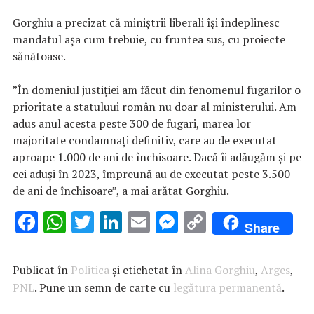
Gorghiu a precizat că miniştrii liberali îşi îndeplinesc
mandatul aşa cum trebuie, cu fruntea sus, cu proiecte
sănătoase.
”În domeniul justiţiei am făcut din fenomenul fugarilor o
prioritate a statuluui român nu doar al ministerului. Am
adus anul acesta peste 300 de fugari, marea lor
majoritate condamnaţi definitiv, care au de executat
aproape 1.000 de ani de închisoare. Dacă îi adăugăm şi pe
cei aduşi în 2023, împreună au de executat peste 3.500
de ani de închisoare”, a mai arătat Gorghiu.
F
W
T
Li
E
M
C
Share
ac
h
w
n
m
es
o
e
at
it
k
ai
se
p
Publicat în
Politica
și etichetat în
Alina Gorghiu
,
Arges
,
b
s
te
e
l
n
y
PNL
. Pune un semn de carte cu
legătura permanentă
.
o
A
r
dI
g
Li