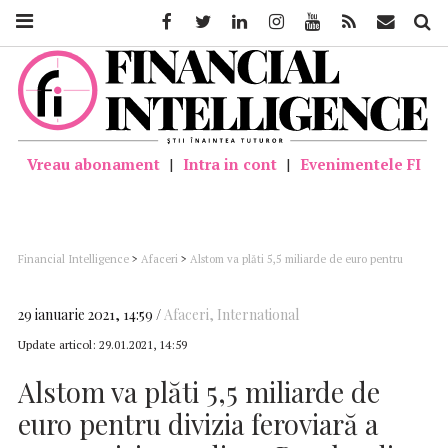
Facebook
Twitter
Linkedin
Instagram
Youtube
Feed
Mail
Căutar
Vreau abonament
|
Intra in cont
|
Evenimentele FI
Financial Intelligence
>
Afaceri
>
Alstom va plăti 5,5 miliarde de euro pentru
divizia feroviară a companiei canadiene Bombardier
29 ianuarie 2021, 14:59
Afaceri
,
International
Update articol:
29.01.2021, 14:59
Alstom va plăti 5,5 miliarde de
euro pentru divizia feroviară a