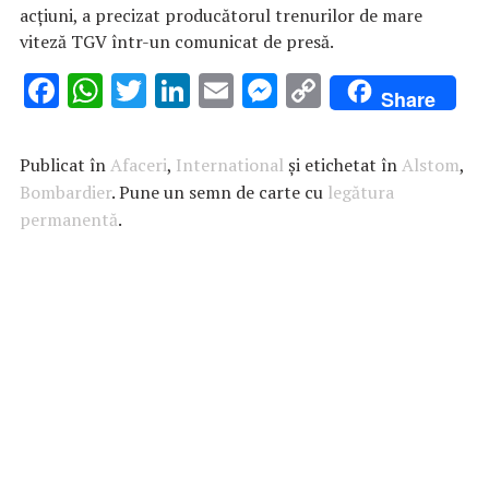
acţiuni, a precizat producătorul trenurilor de mare
viteză TGV într-un comunicat de presă.
F
W
T
Li
E
M
C
Share
ac
h
w
n
m
es
o
e
at
it
k
ai
se
p
Publicat în
Afaceri
,
International
și etichetat în
Alstom
,
b
s
te
e
l
n
y
Bombardier
. Pune un semn de carte cu
legătura
permanentă
o
A
.
r
dI
g
Li
o
p
n
er
n
k
p
k