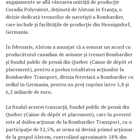
angajamente se află vânzarea unităţii de producţie
Coradia Polyvalent, deţinută de Alstom în Franţa, o
divizie dedicată trenurilor de navetişti a Bombardier,
care include şi facilităţile de producţie din Hennigsdorf,
Germania.
În februarie, Alstom a anunţat că a semnat un acord cu
producătorul canadian de avioane şi trenuri Bombardier
şi fondul public de pensii din Quebec (Caisse de dépôt et
placement), pentru a prelua totalitatea acţiunilor la
Bombardier Transport, divizia feroviară a Bombardier cu
sediul în Germania, pentru un preţ cuprins între 5,8 şi
6,2 miliarde de euro.
La finalul acestei tranzacţii, fondul public de pensii din
Quebec (Caisse de dépôt et placement), care în prezent
este al doilea acţionar de la Bombardier Transport, cu o
participaţie de 32,5%, ar urma să devină primul acţionar
de la grupul Alstom, controlând aproximativ 18% din