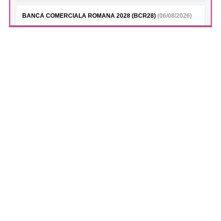
BANCA COMERCIALA ROMANA 2028 (BCR28)
(06/08/2026)
Modificare calendar financiar 2026
BANCA COMERCIALA ROMANA- Green bonds (BCR28A)
(06/08/2026)
Modificare calendar financiar 2026
BANCA COMERCIALA ROMANA (BCR28B)
(06/08/2026)
Modificare calendar financiar 2026