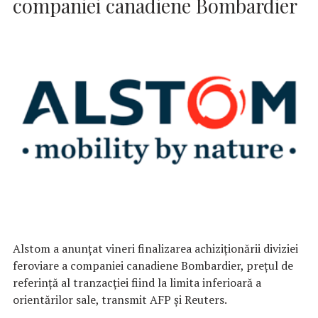
companiei canadiene Bombardier
Alstom a anunţat vineri finalizarea achiziţionării diviziei
feroviare a companiei canadiene Bombardier, preţul de
referinţă al tranzacţiei fiind la limita inferioară a
orientărilor sale, transmit AFP şi Reuters.