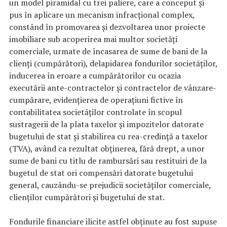
un model piramidal cu trei paliere, care a conceput și
pus în aplicare un mecanism infracțional complex,
constând în promovarea și dezvoltarea unor proiecte
imobiliare sub acoperirea mai multor societăți
comerciale, urmate de încasarea de sume de bani de la
clienți (cumpărători), delapidarea fondurilor societăților,
inducerea în eroare a cumpărătorilor cu ocazia
executării ante-contractelor și contractelor de vânzare-
cumpărare, evidențierea de operațiuni fictive în
contabilitatea societăților controlate în scopul
sustragerii de la plata taxelor și impozitelor datorate
bugetului de stat și stabilirea cu rea-credință a taxelor
(TVA), având ca rezultat obținerea, fără drept, a unor
sume de bani cu titlu de rambursări sau restituiri de la
bugetul de stat ori compensări datorate bugetului
general, cauzându-se prejudicii societăților comerciale,
clienților cumpărători și bugetului de stat.
Fondurile financiare ilicite astfel obținute au fost supuse