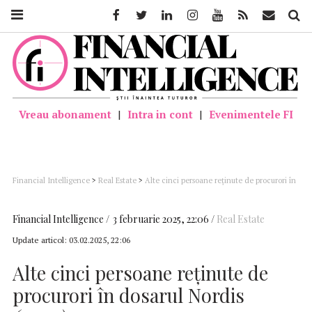
Facebook
Twitter
Linkedin
Instagram
Youtube
Feed
Mail
Căutar
Vreau abonament
|
Intra in cont
|
Evenimentele FI
Financial Intelligence
>
Real Estate
>
Alte cinci persoane reținute de procurori în
dosarul Nordis (surse)
Financial Intelligence
3 februarie 2025, 22:06
Real Estate
Update articol:
03.02.2025, 22:06
Alte cinci persoane reținute de
procurori în dosarul Nordis