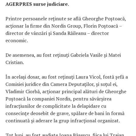
AGERPRES surse judiciare.
Printre persoanele reținute se află Gheorghe Poștoacă,
acționar la firme din Nordis Group, Florin Poștoacă –
director de vânzări și Sanda Răileanu – director
economic.
De asemenea, au fost reținuți Gabriela Vasile și Matei
Cristian.
În același dosar, au fost reținuți Laura Vicol, fostă șefă a
Comisiei juridice din Camera Deputaților, și soțul ei,
Vladimir Ciorbă, acționar principal alături de Gheorghe
Poștoacă la companiei Nordis, pentru săvârșirea
infracțiunilor de complicitate la delapidare cu
consecințe deosebit de grave, spălare de bani în formă
continuată și aderare la grup infracțional organizat.
Tot luni, au fost audiate Ioana Băsescu, fiica lui Traian