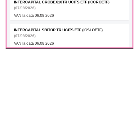
INTERCAPITAL CROBEX10TR UCITS ETF (ICCROETF)
(07/08/2026)
VAN la data 06.08.2026
INTERCAPITAL SBITOP TR UCITS ETF (ICSLOETF)
(07/08/2026)
VAN la data 06.08.2026
INTERCAPITAL EUR ROMANIA GOVT BOND 5-10YR UCITS
ETF (ICGROETF)
(07/08/2026)
VAN la data 06.08.2026
S.N.T.G.N. TRANSGAZ S.A. (TGN)
(07/08/2026)
Transgaz si Argent LNG semneaza un Memorandum de
Intelegere