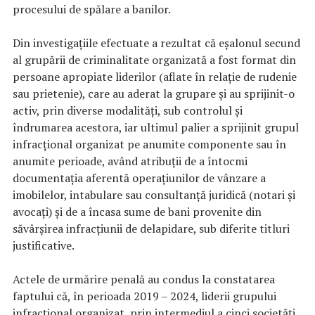
procesului de spălare a banilor.
Din investigațiile efectuate a rezultat că eșalonul secund
al grupării de criminalitate organizată a fost format din
persoane apropiate liderilor (aflate în relație de rudenie
sau prietenie), care au aderat la grupare și au sprijinit-o
activ, prin diverse modalități, sub controlul și
îndrumarea acestora, iar ultimul palier a sprijinit grupul
infracțional organizat pe anumite componente sau în
anumite perioade, având atribuții de a întocmi
documentația aferentă operațiunilor de vânzare a
imobilelor, intabulare sau consultanță juridică (notari și
avocați) și de a încasa sume de bani provenite din
săvârșirea infracțiunii de delapidare, sub diferite titluri
justificative.
Actele de urmărire penală au condus la constatarea
faptului că, în perioada 2019 – 2024, liderii grupului
infracțional organizat, prin intermediul a cinci societăți