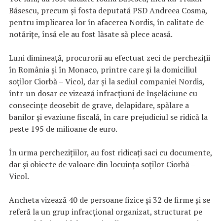
Băsescu, precum și fosta deputată PSD Andreea Cosma,
pentru implicarea lor în afacerea Nordis, în calitate de
notărițe, însă ele au fost lăsate să plece acasă.
Luni dimineață, procurorii au efectuat zeci de percheziții
în România și în Monaco, printre care și la domiciliul
soților Ciorbă – Vicol, dar și la sediul companiei Nordis,
într-un dosar ce vizează infracțiuni de înșelăciune cu
consecințe deosebit de grave, delapidare, spălare a
banilor și evaziune fiscală, în care prejudiciul se ridică la
peste 195 de milioane de euro.
În urma perchezițiilor, au fost ridicați saci cu documente,
dar și obiecte de valoare din locuința soților Ciorbă –
Vicol.
Ancheta vizează 40 de persoane fizice și 32 de firme și se
referă la un grup infracțional organizat, structurat pe