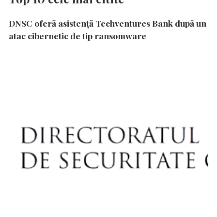
DNSC oferă asistență Techventures Bank după un
atac cibernetic de tip ransomware