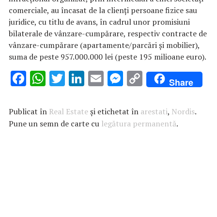
comerciale, au încasat de la clienți persoane fizice sau
juridice, cu titlu de avans, în cadrul unor promisiuni
bilaterale de vânzare-cumpărare, respectiv contracte de
vânzare-cumpărare (apartamente/parcări și mobilier),
suma de peste 957.000.000 lei (peste 195 milioane euro).
F
W
T
Li
E
M
C
Share
ac
h
w
n
m
es
o
e
at
it
k
ai
se
p
Publicat în
Real Estate
și etichetat în
arestati
,
Nordis
.
b
s
te
e
l
n
y
Pune un semn de carte cu
legătura permanentă
.
o
A
r
dI
g
Li
o
p
n
er
n
k
p
k