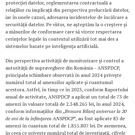
protecției datelor, reglementarea contractuală a
relațiilor cu implicații din perspectiva prelucrării datelor,
iar în unele cazuri, adresarea incidentelor de încălcare a
securității datelor. Pe viitor, ne așteptăm la o creștere și
a măsurilor de conformare care să vizeze respectarea
cerințelor legale în contextul utilizării tot mai des a
sistemelor bazate pe inteligența artificială.
Din perspectiva activității de monitorizare și control a
autorității de supraveghere din România – ANSPDCP,
principala schimbare observată în anul 2024 privește
numărul total al amenzilor aplicate și cuantumul
acestora. Astfel, în timp ce în 2023, conform Raportului
anual de activitate, ANSPDCP a aplicat un total de 73 de
amenzi în valoare totală de 2.348.265 lei, în anul 2024,
conform informațiilor din „
Brosura Bilanț aniversar la 20
de ani de la înființarea ANSPDCP
”, au fost aplicate 83 de
amenzi în cuantum total de 1.855.807 lei. De asemenea,
în ceea ce privește numărul total de investigații, cifrele