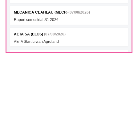
MECANICA CEAHLAU (MECF)
(07/08/2026)
Raport semestrial S1 2026
AETA SA (ELGS)
(07/08/2026)
AETA Start Livrari Agroland
INTERCAPITAL BET-TRN UCITS ETF (ICBETNETF)
(07/08/2026)
VAN la data 06.08.2026
INTERCAPITAL CROBEX10TR UCITS ETF (ICCROETF)
(07/08/2026)
VAN la data 06.08.2026