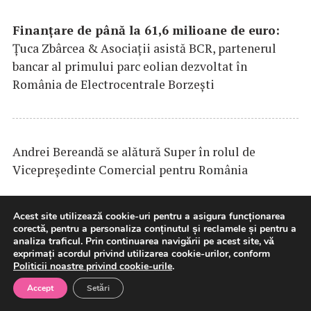
Finanțare de până la 61,6 milioane de euro:
Țuca Zbârcea & Asociații asistă BCR, partenerul
bancar al primului parc eolian dezvoltat în
România de Electrocentrale Borzești
Andrei Bereandă se alătură Super în rolul de
Vicepreședinte Comercial pentru România
Acest site utilizează cookie-uri pentru a asigura funcționarea
corectă, pentru a personaliza conținutul și reclamele și pentru a
DP
WORLD
lansează un coridor intermodal pilot
analiza traficul. Prin continuarea navigării pe acest site, vă
exprimați acordul privind utilizarea cookie-urilor, conform
pentru vehicule finite între Europa de Vest și sud-
Politicii noastre privind cookie-urile
.
estul Europei
Accept
Setări