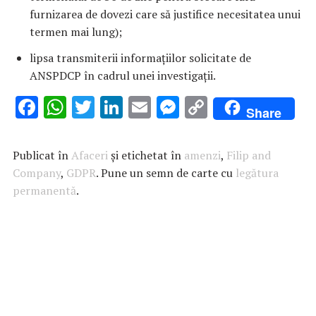
furnizarea de dovezi care să justifice necesitatea unui
termen mai lung);
lipsa transmiterii informațiilor solicitate de
ANSPDCP în cadrul unei investigații.
F
W
T
Li
E
M
C
Share
ac
h
w
n
m
es
o
e
at
it
k
ai
se
p
Publicat în
Afaceri
și etichetat în
amenzi
,
Filip and
b
s
te
e
l
n
y
Company
,
GDPR
. Pune un semn de carte cu
legătura
permanentă
o
A
.
r
dI
g
Li
o
p
n
er
n
k
p
k