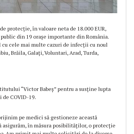
e protecție, în valoare neta de 18.000 EUR,
ul public din 19 orașe importante din România.
l cu cele mai multe cazuri de infecții cu noul
biu, Brăila, Galați, Voluntari, Arad, Turda,
tutului “Victor Babeș” pentru a susține lupta
ei de COVID-19.
prijinim pe medici să gestioneze această
 asigurăm, în măsura posibilităților, o protecție
a. Am primit mai multe solicitări de la diverse