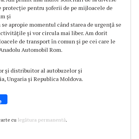
e protecție pentru șoferii de pe mijloacele de
ăm și
că se apropie momentul când starea de urgență se
activitățile și vor circula mai liber. Am dorit
jloacele de transport în comun și pe cei care le
l Anadolu Automobil Rom.
și distribuitor al autobuzelor și
a, Ungaria și Republica Moldova.
e
carte cu
legătura permanentă
.