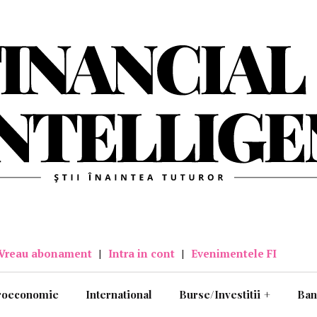
Vreau abonament
|
Intra in cont
|
Evenimentele FI
roeconomie
International
Burse/Investitii
+
Ban