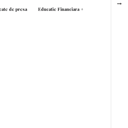
ate de presa
Educatie Financiara
+