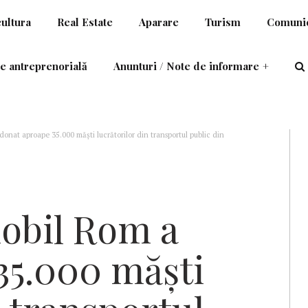
cultura
Real Estate
Aparare
Turism
Comunic
e antreprenorială
Anunturi / Note de informare
+
nat aproape 35.000 măști lucrătorilor din transportul public din
obil Rom a
35.000 măști