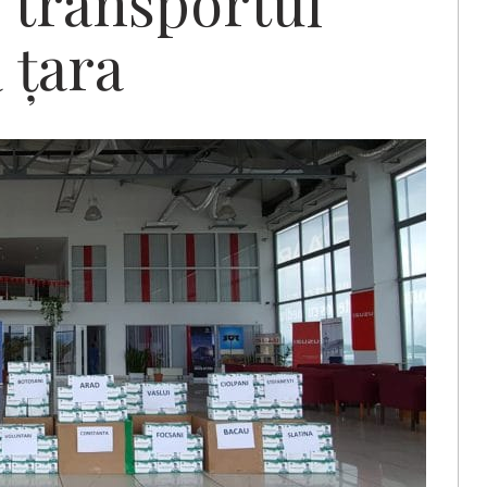
n transportul
 țara