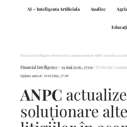
AI – Inteligenta Artificiala
Analize
Agri
Educați
Financial Intelligence
>
Protectia Consumatorului
>
ANPC actualizează siste
europene
Financial Intelligence
19 mai 2026, 17:09
Protectia Consum
Update articol:
19.05.2026, 17:09
ANPC
actualize
soluţionare alt