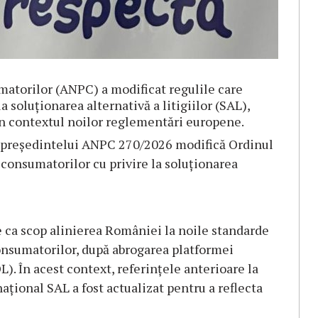
atorilor (ANPC) a modificat regulile care
 soluţionarea alternativă a litigiilor (SAL),
 în contextul noilor reglementări europene.
ul preşedintelui ANPC 270/2026 modifică Ordinul
consumatorilor cu privire la soluţionarea
e ca scop alinierea României la noile standarde
onsumatorilor, după abrogarea platformei
L). În acest context, referinţele anterioare la
aţional SAL a fost actualizat pentru a reflecta