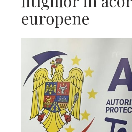
litigiilor în aco
europene