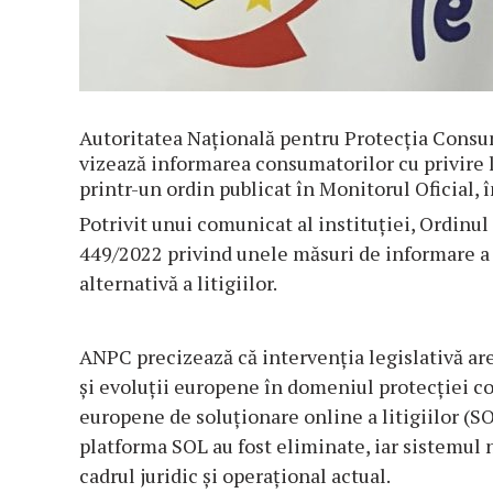
Autoritatea Naţională pentru Protecţia Consum
vizează informarea consumatorilor cu privire la
printr-un ordin publicat în Monitorul Oficial,
Potrivit unui comunicat al instituţiei, Ordin
449/2022 privind unele măsuri de informare a 
alternativă a litigiilor.
ANPC precizează că intervenţia legislativă ar
şi evoluţii europene în domeniul protecţiei c
europene de soluţionare online a litigiilor (SO
platforma SOL au fost eliminate, iar sistemul n
cadrul juridic şi operaţional actual.