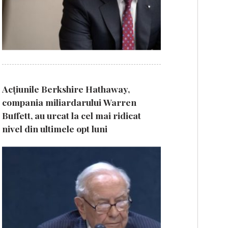
Acțiunile Berkshire Hathaway,
compania miliardarului Warren
Buffett, au urcat la cel mai ridicat
nivel din ultimele opt luni