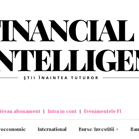
Vreau abonament
|
Intra in cont
|
Evenimentele FI
roeconomie
International
Burse/Investitii
+
Ban