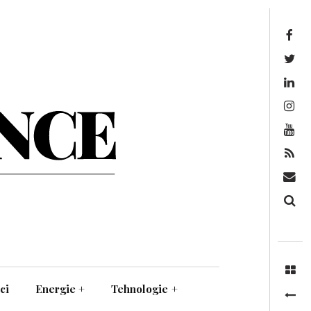
Facebook
Twitter
Linkedin
Instagram
Youtube
Feed
Mail
Căutare
ci
Energie
+
Tehnologie
+