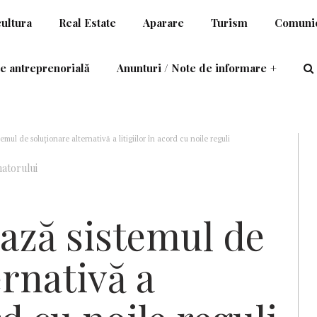
cultura
Real Estate
Aparare
Turism
Comunic
e antreprenorială
Anunturi / Note de informare
+
mul de soluţionare alternativă a litigiilor în acord cu noile reguli
atorului
ază sistemul de
ernativă a