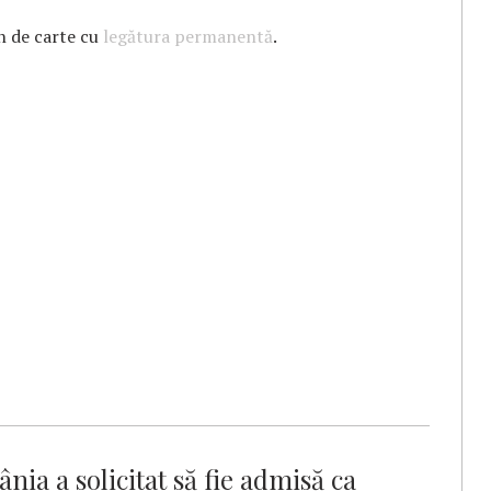
n de carte cu
legătura permanentă
.
ia a solicitat să fie admisă ca