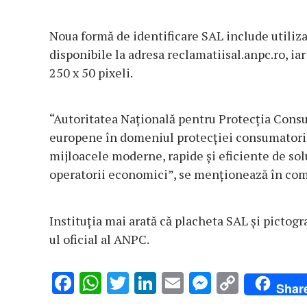
Noua formă de identificare SAL include utiliz
disponibile la adresa reclamatiisal.anpc.ro, i
250 x 50 pixeli.
“Autoritatea Naţională pentru Protecţia Consu
europene în domeniul protecţiei consumatorilor
mijloacele moderne, rapide şi eficiente de sol
operatorii economici”, se menţionează în com
Instituţia mai arată că placheta SAL şi pictogra
ul oficial al ANPC.
F
W
T
Li
E
M
C
Shar
ac
h
w
n
m
es
o