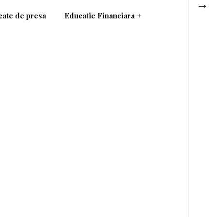
ate de presa
Educatie Financiara
+