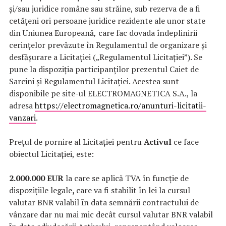
și/sau juridice române sau străine, sub rezerva de a fi
cetățeni ori persoane juridice rezidente ale unor state
din Uniunea Europeană
,
care fac dovada îndeplinirii
cerințelor prevăzute în Regulamentul de organizare și
desfășurare a Licitației („Regulamentul Licitației”). Se
pune la dispoziția participanților prezentul Caiet de
Sarcini și Regulamentul Licitației. Acestea sunt
disponibile pe site-ul ELECTROMAGNETICA S.A., la
adresa
https://electromagnetica.ro/anunturi-licitatii-
vanzari
.
Prețul de pornire al Licitației pentru
Activul
ce face
obiectul Licitației, este:
2.000.000 EUR
la care se aplică TVA în funcție de
dispozițiile legale
,
care va fi stabilit ȋn lei la cursul
valutar BNR valabil ȋn data semnării contractului de
vânzare dar nu mai mic decât cursul valutar BNR valabil