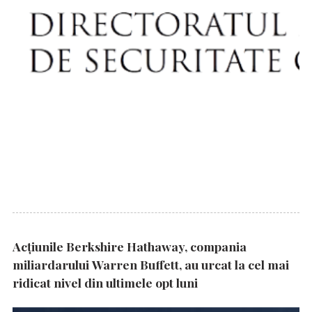
Acțiunile Berkshire Hathaway, compania
miliardarului Warren Buffett, au urcat la cel mai
ridicat nivel din ultimele opt luni