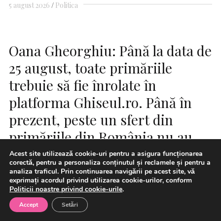
5 august 2026
Politica
Oana Gheorghiu: Până la data de
25 august, toate primăriile
trebuie să fie înrolate în
platforma Ghiseul.ro. Până în
prezent, peste un sfert din
primăriile din România nu au
îndeplinit această obligaţie
Acest site utilizează cookie-uri pentru a asigura funcționarea
corectă, pentru a personaliza conținutul și reclamele și pentru a
legală
analiza traficul. Prin continuarea navigării pe acest site, vă
exprimați acordul privind utilizarea cookie-urilor, conform
Politicii noastre privind cookie-urile
.
Accept
Setări