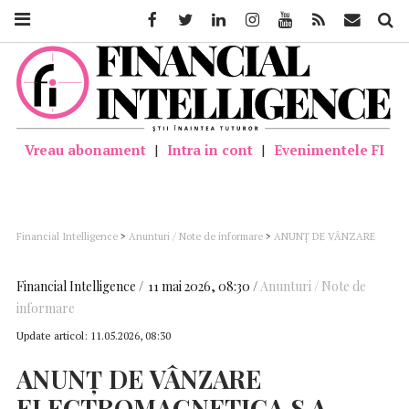
Facebook
Twitter
Linkedin
Instagram
Youtube
Feed
Mail
Căutar
Vreau abonament
|
Intra in cont
|
Evenimentele FI
Financial Intelligence
>
Anunturi / Note de informare
>
ANUNȚ DE VÂNZARE
ELECTROMAGNETICA S.A. – Licitație pentru vânzare imobil situat în București,
strada Veseliei, nr. 19
Financial Intelligence
11 mai 2026, 08:30
Anunturi / Note de
informare
Update articol:
11.05.2026, 08:30
ANUNȚ
DE
VÂNZARE
ELECTROMAGNETICA
S.A.
–