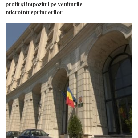
profit și impozitul pe veniturile
microîntreprinderilor