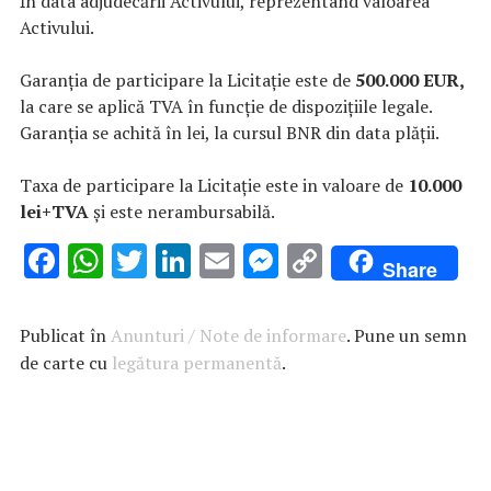
ȋn data adjudecării Activului, reprezentând valoarea
Activului.
Garanția de participare la Licitație este de
500.000 EUR,
la care se aplică TVA în funcție de dispozițiile legale.
Garanția se achită în lei, la cursul BNR din data plății.
Taxa de participare la Licitație este in valoare de
10.000
lei+TVA
și este nerambursabilă.
F
W
T
Li
E
M
C
Share
ac
h
w
n
m
es
o
e
at
it
k
ai
se
p
Publicat în
Anunturi / Note de informare
. Pune un semn
b
s
te
e
l
n
y
de carte cu
legătura permanentă
.
o
A
r
dI
g
Li
o
p
n
er
n
k
p
k