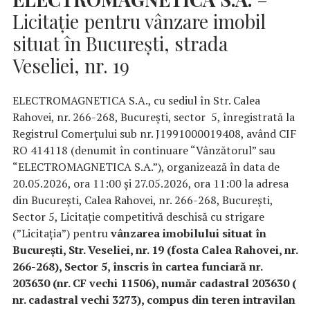
Licitație pentru vânzare imobil
situat în București, strada
Veseliei, nr. 19
ELECTROMAGNETICA S.A., cu sediul în Str. Calea
Rahovei, nr. 266-268, București, sector 5, înregistrată la
Registrul Comerțului sub nr. J1991000019408, având CIF
RO 414118 (denumit în continuare “Vânzătorul” sau
“ELECTROMAGNETICA S.A.”), organizează în data de
20.05.2026, ora 11:00 și 27.05.2026, ora 11:00 la adresa
din București, Calea Rahovei, nr. 266-268, București,
Sector 5, Licitație competitivă deschisă cu strigare
(”Licitația”) pentru
vânzarea
imobilului situat în
București, Str. Veseliei, nr. 19 (fosta Calea Rahovei, nr.
266-268), Sector 5, înscris în cartea funciară nr.
203630 (nr. CF vechi 11506), număr cadastral 203630 (
nr. cadastral vechi 3273), compus din teren intravilan