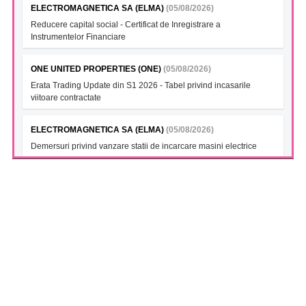
ELECTROMAGNETICA SA (ELMA)
(05/08/2026)
Reducere capital social - Certificat de Inregistrare a
Instrumentelor Financiare
ONE UNITED PROPERTIES (ONE)
(05/08/2026)
Erata Trading Update din S1 2026 - Tabel privind incasarile
viitoare contractate
ELECTROMAGNETICA SA (ELMA)
(05/08/2026)
Demersuri privind vanzare statii de incarcare masini electrice
FONDUL DESCHIS DE INVESTITII BT INDEX ROMANIA ETF
BET TR (BTBETRETF)
(05/08/2026)
Notificare cu privire la numarul si tipul investitorilor
FONDUL DESCHIS DE INVESTITII ETF ENERGIE PATRIA-
TRADEVILLE (PTENGETF)
(05/08/2026)
Notificare cu privire la numarul si tipul investitorilor