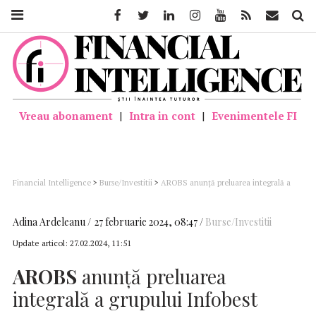
Facebook
Twitter
Linkedin
Instagram
Youtube
Feed
Mail
Căutar
Vreau abonament
|
Intra in cont
|
Evenimentele FI
Financial Intelligence
>
Burse/Investitii
>
AROBS anunță preluarea integrală a
grupului Infobest
Adina Ardeleanu
27 februarie 2024, 08:47
Burse/Investitii
Update articol:
27.02.2024, 11:51
AROBS
anunță preluarea
integrală a grupului Infobest