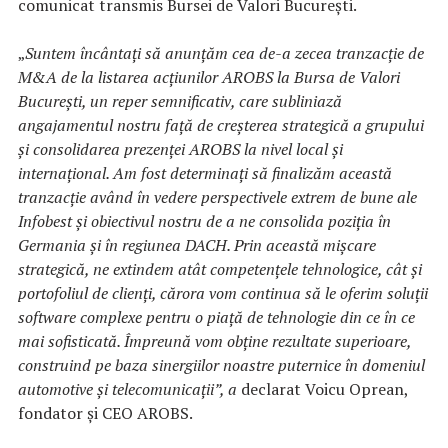
comunicat transmis Bursei de Valori București.
„
Suntem încântați să anunțăm cea de-a zecea tranzacție de
M&A de la listarea acțiunilor AROBS la Bursa de Valori
București, un reper semnificativ, care subliniază
angajamentul nostru față de creșterea strategică a grupului
și consolidarea prezenței AROBS la nivel local și
internațional. Am fost determinați să finalizăm această
tranzacție având în vedere perspectivele extrem de bune ale
Infobest și obiectivul nostru de a ne consolida poziția în
Germania și în regiunea DACH. Prin această mișcare
strategică, ne extindem atât competențele tehnologice, cât și
portofoliul de clienți, cărora vom continua să le oferim soluții
software complexe pentru o piață de tehnologie din ce în ce
mai sofisticată. Împreună vom obține rezultate superioare,
construind pe baza sinergiilor noastre puternice în domeniul
automotive și telecomunicații”, a
declarat Voicu Oprean,
fondator și CEO AROBS.