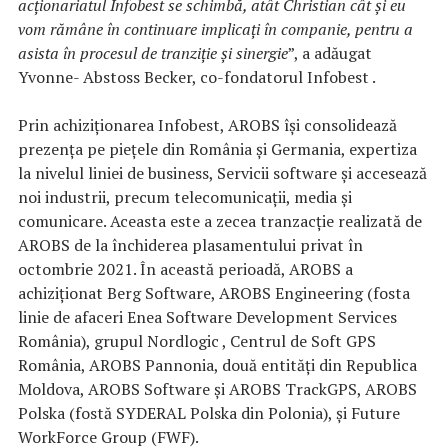
acționariatul Infobest se schimbă, atât Christian cât și eu
vom rămâne în continuare implicați în companie, pentru a
asista în procesul de tranziție și sinergie
”, a adăugat
Yvonne- Abstoss Becker, co-fondatorul Infobest .
Prin achiziționarea Infobest, AROBS își consolidează
prezența pe piețele din România și Germania, expertiza
la nivelul liniei de business, Servicii software și accesează
noi industrii, precum telecomunicații, media și
comunicare. Aceasta este a zecea tranzacție realizată de
AROBS de la închiderea plasamentului privat în
octombrie 2021. În această perioadă, AROBS a
achiziționat Berg Software, AROBS Engineering (fosta
linie de afaceri Enea Software Development Services
România), grupul Nordlogic , Centrul de Soft GPS
România, AROBS Pannonia, două entități din Republica
Moldova, AROBS Software și AROBS TrackGPS, AROBS
Polska (fostă SYDERAL Polska din Polonia), și Future
WorkForce Group (FWF).