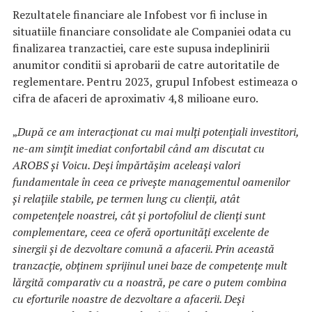
Rezultatele financiare ale Infobest vor fi incluse in
situatiile financiare consolidate ale Companiei odata cu
finalizarea tranzactiei, care este supusa indeplinirii
anumitor conditii si aprobarii de catre autoritatile de
reglementare. Pentru 2023, grupul Infobest estimeaza o
cifra de afaceri de aproximativ 4,8 milioane euro.
„
După ce am interacționat cu mai mulți potențiali investitori,
ne-am simțit imediat confortabil când am discutat cu
AROBS și Voicu. Deși împărtășim aceleași valori
fundamentale în ceea ce privește managementul oamenilor
și relațiile stabile, pe termen lung cu clienții, atât
competențele noastrei, cât și portofoliul de clienți sunt
complementare, ceea ce oferă oportunități excelente de
sinergii și de dezvoltare comună a afacerii. Prin această
tranzacție, obținem sprijinul unei baze de competențe mult
lărgită comparativ cu a noastră, pe care o putem combina
cu eforturile noastre de dezvoltare a afacerii. Deși