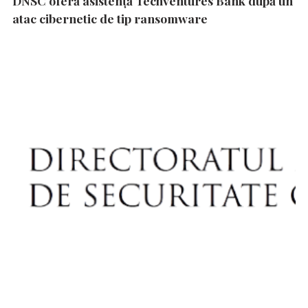
DNSC oferă asistență Techventures Bank după un
atac cibernetic de tip ransomware