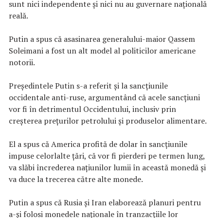
sunt nici independente și nici nu au guvernare națională
reală.
Putin a spus că asasinarea generalului-maior Qassem
Soleimani a fost un alt model al politicilor americane
notorii.
Președintele Putin s-a referit şi la sancțiunile
occidentale anti-ruse, argumentând că acele sancțiuni
vor fi în detrimentul Occidentului, inclusiv prin
creșterea prețurilor petrolului și produselor alimentare.
El a spus că America profită de dolar în sancțiunile
impuse celorlalte țări, că vor fi pierderi pe termen lung,
va slăbi încrederea națiunilor lumii în această monedă și
va duce la trecerea către alte monede.
Putin a spus că Rusia și Iran elaborează planuri pentru
a-și folosi monedele naționale în tranzacțiile lor