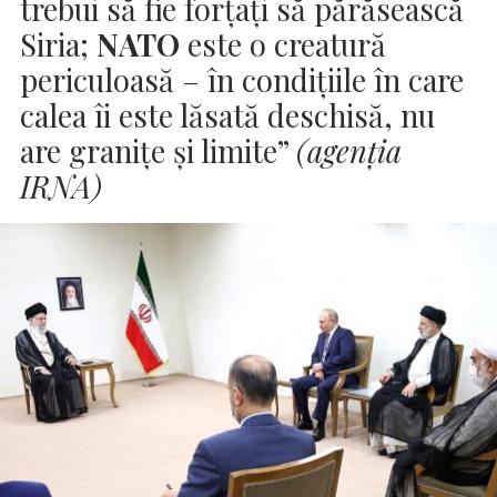
trebui să fie forțați să părăsească
Siria;
NATO
este o creatură
periculoasă – în condiţiile în care
calea îi este lăsată deschisă, nu
are granițe și limite”
(agenţia
IRNA)