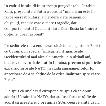
În cadrul întâlnirii în prezența președintelui Ebrahim
Raisi, președintele Putin a spus că “nimeni nu este în
favoarea războiului și a pierderii vieții oamenilor
obișnuiți, ceea ce este o mare tragedie, dar
comportamentul Occidentului a lăsat Rusia fără nici o
opţiune, doar războiul”.
Președintele rus a enumerat rădăcinile disputelor Rusiei
cu Ucraina, în special “mișcările intrigante ale
Occidentului și mai ales ale Americii din ultimii ani,
inclusiv o lovitură de stat în Ucraina, precum și politicile
expansioniste ale NATO, în ciuda angajamentelor lor
anterioare de a se abține de la orice înaintare spre către
Rusia”.
El a spus că unele țări europene au spus că se opun
aderării Ucrainei la NATO, dar au fost forțate să fie de
acord cu aceasta sub presiunea SUA, ceea ce arată că nu