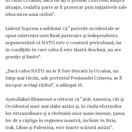
situație, cealaltă parte ar fi provocat prin inițiativele sale
izbucnirea unui război”.
Liderul Suprem a subliniat că “puterile occidentale se
opun existenței unei Rusii puternice și independente,
argumentând că NATO este o creatură periculoasă, iar
în condiţiile în care calea îi este lăsată deschisă, nu are
granițe și limite”.
„Dacă calea NATO nu ar fi fost blocată în Ucraina, un
timp mai târziu, sub pretextul Peninsulei Crimeea, ar fi
început același război”, a adăugat el.
Ayatollahul Khamenei a reiterat că “atât America, cât și
Occidentul sunt mai slabe astăzi și, în ciuda eforturilor
lor extraordinare și a cheltuirii unor sume imense, șansa
lor de a câștiga în regiunea noastră, inclusiv în Siria,
Irak, Liban și Palestina, este foarte scăzută astăzi”.