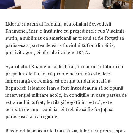
Liderul suprem al Iranului, ayatollahul Seyyed Ali
Khamenei, într-o întâlnire cu președintele rus Vladimir
Putin, a subliniat că americanii ar trebui să fie forțați să
părăsească partea de est a fluviului Eufrat din Siria,
potrivit agenţiei oficiale iraniene IRNA .
Ayatollahul Khamenei a declarat, în cadrul întâlnirii cu
președintele Putin, că problema siriană este de o
importanță extremă și că poziția fundamentală a
Republicii Islamice Iran a fost întotdeauna să se opună
intervenției militare acolo, în condiţiile în care partea de
est a râului Eufrat, fertilă și bogată în petrol, este
ocupată de americani, iar ei trebuie să fie forțați să
părăsească acea regiune.
Revenind la acordurile Iran-Rusia, liderul suprem a spus