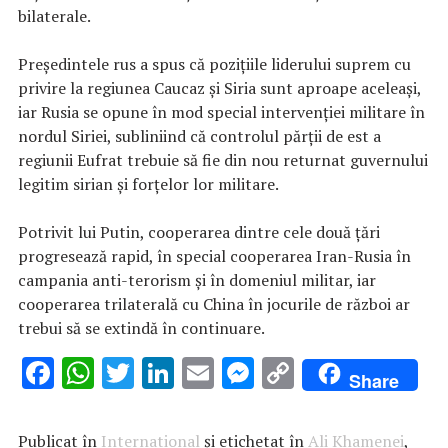
bilaterale.
Președintele rus a spus că pozițiile liderului suprem cu
privire la regiunea Caucaz și Siria sunt aproape aceleași,
iar Rusia se opune în mod special intervenției militare în
nordul Siriei, subliniind că controlul părții de est a
regiunii Eufrat trebuie să fie din nou returnat guvernului
legitim sirian și forțelor lor militare.
Potrivit lui Putin, cooperarea dintre cele două ţări
progresează rapid, în special cooperarea Iran-Rusia în
campania anti-terorism și în domeniul militar, iar
cooperarea trilaterală cu China în jocurile de război ar
trebui să se extindă în continuare.
F
W
T
Li
E
M
C
Share
ac
h
w
n
m
es
o
e
at
it
k
ai
se
p
Publicat în
International
și etichetat în
Ali Khamenei
,