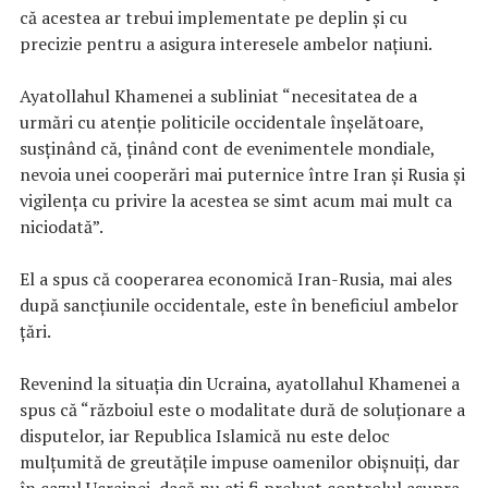
că acestea ar trebui implementate pe deplin și cu
precizie pentru a asigura interesele ambelor națiuni.
Ayatollahul Khamenei a subliniat “necesitatea de a
urmări cu atenţie politicile occidentale înșelătoare,
susținând că, ținând cont de evenimentele mondiale,
nevoia unei cooperări mai puternice între Iran și Rusia și
vigilența cu privire la acestea se simt acum mai mult ca
niciodată”.
El a spus că cooperarea economică Iran-Rusia, mai ales
după sancțiunile occidentale, este în beneficiul ambelor
țări.
Revenind la situația din Ucraina, ayatollahul Khamenei a
spus că “războiul este o modalitate dură de soluționare a
disputelor, iar Republica Islamică nu este deloc
mulțumită de greutățile impuse oamenilor obișnuiți, dar
în cazul Ucrainei, dacă nu ați fi preluat controlul asupra