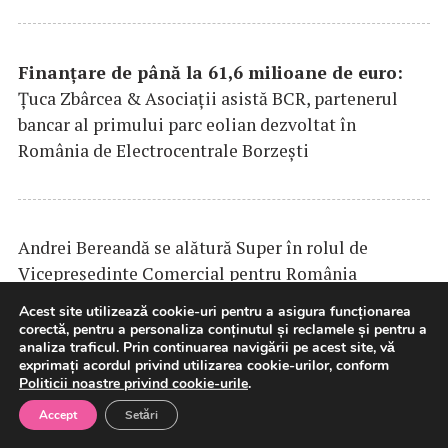
Finanțare de până la 61,6 milioane de euro:
Țuca Zbârcea & Asociații asistă BCR, partenerul
bancar al primului parc eolian dezvoltat în
România de Electrocentrale Borzești
Andrei Bereandă se alătură Super în rolul de
Vicepreședinte Comercial pentru România
Acest site utilizează cookie-uri pentru a asigura funcționarea
corectă, pentru a personaliza conținutul și reclamele și pentru a
analiza traficul. Prin continuarea navigării pe acest site, vă
exprimați acordul privind utilizarea cookie-urilor, conform
DP
WORLD
lansează un coridor intermodal pilot
Politicii noastre privind cookie-urile
.
pentru vehicule finite între Europa de Vest și sud-
Accept
Setări
estul Europei