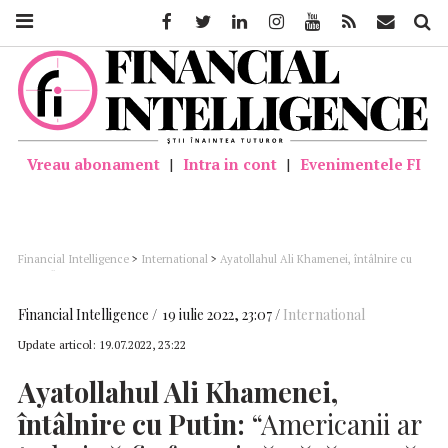
Facebook
Twitter
Linkedin
Instagram
Youtube
Feed
Mail
Căutar
Vreau abonament
|
Intra in cont
|
Evenimentele FI
Financial Intelligence
>
International
>
Ayatollahul Ali Khamenei, întâlnire cu
Putin: “Americanii ar trebui să fie forțați să părăsească Siria; NATO este o creatură
periculoasă – în condiţiile în care calea îi este lăsată deschisă, nu are granițe și
limite” (agenţia IRNA)
Financial Intelligence
19 iulie 2022, 23:07
International
Update articol:
19.07.2022, 23:22
Ayatollahul Ali Khamenei,
întâlnire cu Putin:
“Americanii ar