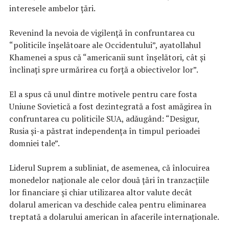
interesele ambelor țări.
Revenind la nevoia de vigilență în confruntarea cu
“politicile înșelătoare ale Occidentului”, ayatollahul
Khamenei a spus că “americanii sunt înșelători, cât și
înclinați spre urmărirea cu forță a obiectivelor lor”.
El a spus că unul dintre motivele pentru care fosta
Uniune Sovietică a fost dezintegrată a fost amăgirea în
confruntarea cu politicile SUA, adăugând: “Desigur,
Rusia și-a păstrat independența în timpul perioadei
domniei tale”.
Liderul Suprem a subliniat, de asemenea, că înlocuirea
monedelor naționale ale celor două țări în tranzacțiile
lor financiare și chiar utilizarea altor valute decât
dolarul american va deschide calea pentru eliminarea
treptată a dolarului american în afacerile internaționale.