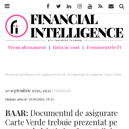
Facebook
Twitter
Linkedin
Instagram
Youtube
Feed
Mail
Căutar
Vreau abonament
|
Intra in cont
|
Evenimentele FI
Financial Intelligence
>
Asigurari
>
BAAR: Documentul de asigurare Carte Verde
trebuie prezentat pe suport de hârtie în afara ţării, în cazul unui control
10 septembrie 2020, 19:21
Asigurari
Update articol:
10.09.2020, 19:21
BAAR:
Documentul de asigurare
Carte Verde trebuie prezentat pe