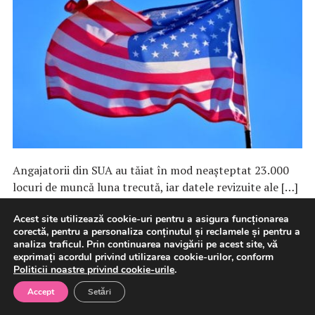
Angajatorii din SUA au tăiat în mod neaşteptat 23.000
locuri de muncă luna trecută, iar datele revizuite ale […]
Acest site utilizează cookie-uri pentru a asigura funcționarea
7 august 2026
International
corectă, pentru a personaliza conținutul și reclamele și pentru a
analiza traficul. Prin continuarea navigării pe acest site, vă
exprimați acordul privind utilizarea cookie-urilor, conform
Politicii noastre privind cookie-urile
.
Guvern: Eliberarea gratuită a
Accept
Setări