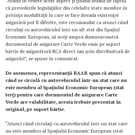
“Având în vedere acest aspect şi ţinând seama de faptul
că prevederile legislaţiilor din celelalte state membre în
privinţa modalităţii în care se face dovada existenţei
asigurării pot fi diferite, este recomandat ca atunci când
circulaţi cu autovehiculul într-un alt stat din Spaţiul
Economic European, să aveţi asupra dumneavoastră
documentul de asigurare Carte Verde emis pe suport
hârtie de asigurătorii RCA direct sau prin distribuitorii de
asigurări”, se spune în comunicat.
De asemenea, reprezentanţii BAAR spun că atunci
când se circulă cu autovehiculul într-un stat care nu
este membru al Spaţiului Economic European (stat
terţ) pentru care documentul de asigurare Carte
Verde are valabilitate, acesta trebuie prezentat în
original, pe suport hârtie.
“Atunci când circulaţi cu autovehiculul într-un stat care
nu este membru al Spaţiului Economic European (stat