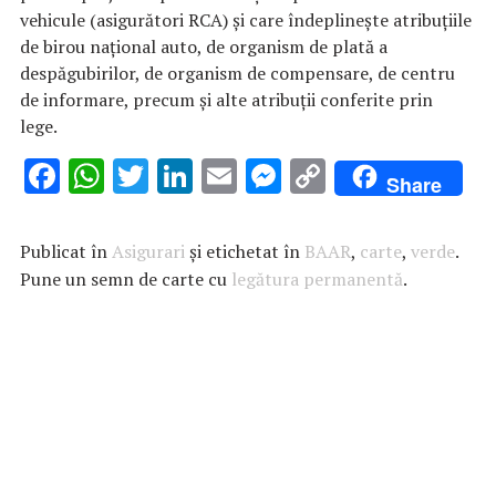
vehicule (asigurători RCA) şi care îndeplineşte atribuţiile
de birou naţional auto, de organism de plată a
despăgubirilor, de organism de compensare, de centru
de informare, precum şi alte atribuţii conferite prin
lege.
F
W
T
Li
E
M
C
Share
ac
h
w
n
m
es
o
e
at
it
k
ai
se
p
Publicat în
Asigurari
și etichetat în
BAAR
,
carte
,
verde
.
b
s
te
e
l
n
y
Pune un semn de carte cu
legătura permanentă
.
o
A
r
dI
g
Li
o
p
n
er
n
k
p
k