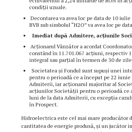
echivalentul a 2,24 miliarde de RON în acț
condiții uzuale.
Decontarea va avea loc pe data de 10 iulie 2
BVB sub simbolul “H2O” va avea loc pe data
Imediat după Admitere, acțiunile Societ
Acționarul Vânzător a acordat Coordonato
constând în 11.701.067 acțiuni, respectiv 1
integral sau parțial în termen de 30 de zi
Societatea și Fondul sunt supuși unei interdi
pentru o perioadă ce a început pe 22 iunie 
Admiterii, iar acționarul majoritar al Societa
acțiunilor Societății pentru o perioadă ce
luni de la data Admiterii, cu excepția cazul
în Prospect.
Hidroelectrica este cel mai mare producător d
cantitatea de energie produsă, și un jucător