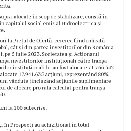
rită.
pra-alocate în scop de stabilizare, constă în
n capitalul social emis al Hidroelectrica și
te.
i la Prețul de Ofertă, cererea fiind ridicată
bal, cât și din partea investitorilor din România.
i, pe 5 iulie 2023. Societatea și Acționarul
anșa investitorilor instituționali către tranșa
orilor instituționali le-au fost alocate 71.766.542
st alocate 17.941.635 acțiuni, reprezentând 80%,
̦iuni vândute (incluzând acțiunile suplimentare
rul de alocare pro rata calculat pentru tranșa
50.
uni la 100 subscrise.
i în Prospect) au achiziționat în total