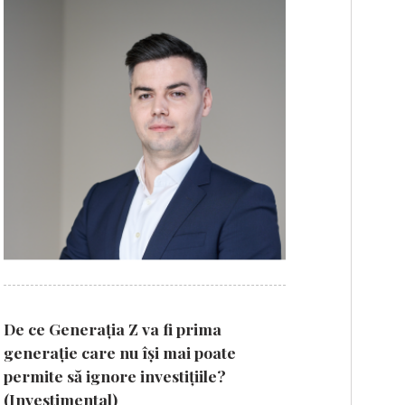
De ce Generația Z va fi prima
generație care nu își mai poate
permite să ignore investițiile?
(Investimental)