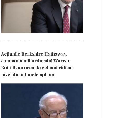
Acțiunile Berkshire Hathaway,
compania miliardarului Warren
Buffett, au urcat la cel mai ridicat
nivel din ultimele opt luni