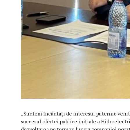
„Suntem încântați de interesul puternic veni
succesul ofertei publice inițiale a Hidroelectri
dezvoltarea pe termen lung a companiei noast