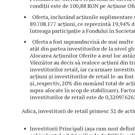
condiții este de 100,88 RON pe Acțiune Ofe
Oferta, incluzând acțiunile suplimentare su
89.708.177 acțiuni, ce reprezintă 19,94% di
întreaga participație a Fondului în Societa
Oferta a fost suprasubscrisă de mai multe or
atât din partea investitorilor de la nivel glo
Alocarea Acțiunilor Oferite a avut loc astăz
Vânzător au decis să realoce acțiuni din tr
investitorilor retail, iar ca urmare investit
acțiuni și investitorilor de retail le-au fo
și, respectiv, 20% din numărul total de act
supra-alocate în scop de stabilizare). Facto
investitorilor de retail este de 0,32097626
Adica, investitorii de retail primesc 32 de acti
Investitorii Principali (așa cum sunt definiț