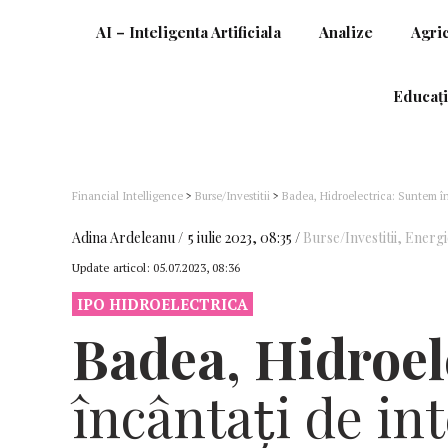
AI – Inteligenta Artificiala
Analize
Agri
Educați
Financial Intelligence
>
Burse/Investitii
>
Badea, Hidroelectrica: Suntem înc
Capitalizarea Hidroelectrica – 9,4 miliarde euro
Adina Ardeleanu
5 iulie 2023, 08:35
Burse/Investitii
,
Energi
Update articol:
05.07.2023, 08:36
IPO HIDROELECTRICA
Badea, Hidroel
încântați de i