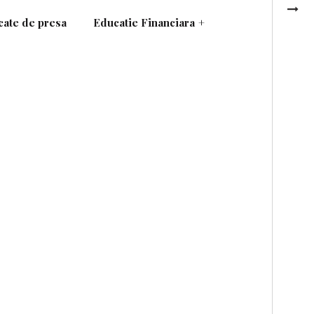
ate de presa
Educatie Financiara
+