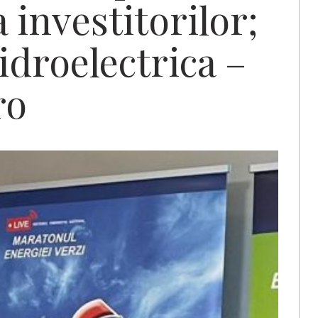
 investitorilor;
idroelectrica –
ro