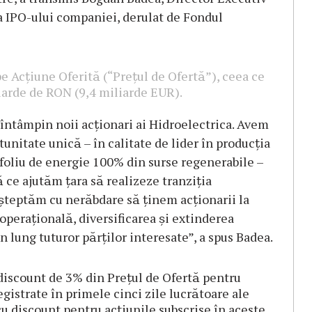
 a IPO-ului companiei, derulat de Fondul
pe Acțiune Oferită (“Prețul de Ofertă”), ceea ce
iliarde de RON (9,4 miliarde EUR).
̆ întâmpin noii acționari ai Hidroelectrica. Avem
nitate unică – în calitate de lider în producția
ofoliu de energie 100% din surse regenerabile –
ce ajutăm țara să realizeze tranziția
̦teptăm cu nerăbdare să ținem acționarii la
operațională, diversificarea și extinderea
n lung tuturor părților interesate”, a spus Badea.
 discount de 3% din Prețul de Ofertă pentru
gistrate în primele cinci zile lucrătoare ale
 cu discount pentru acțiunile subscrise în aceste