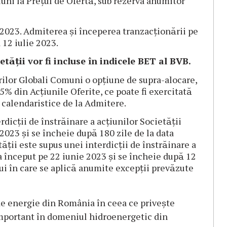
iuni la Prețul de Ofertă, sub rezerva anumitor
023. Admiterea și începerea tranzacționării pe
 12 iulie 2023.
ății vor fi incluse în indicele BET al BVB.
rilor Globali Comuni o opțiune de supra-alocare,
5% din Acțiunile Oferite, ce poate fi exercitată
le calendaristice de la Admitere.
cții de înstrăinare a acțiunilor Societății
2023 și se încheie după 180 zile de la data
̆ții este supus unei interdicții de înstrăinare a
 a început pe 22 iunie 2023 și se încheie după 12
ui în care se aplică anumite excepții prevăzute
e energie din România în ceea ce privește
 important în domeniul hidroenergetic din