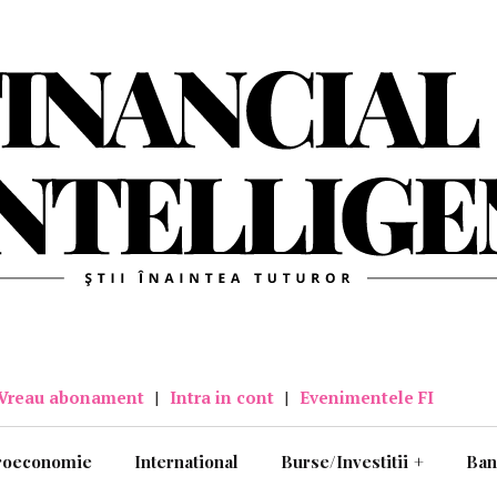
Vreau abonament
|
Intra in cont
|
Evenimentele FI
roeconomie
International
Burse/Investitii
+
Ban