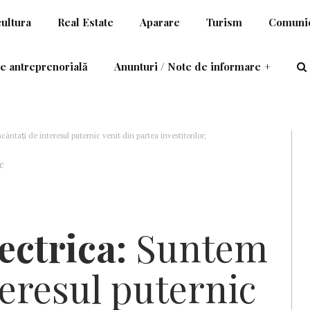
cultura
Real Estate
Aparare
Turism
Comunic
e antreprenorială
Anunturi / Note de informare
+
ântați de interesul puternic venit din partea investitorilor;
e
ectrica:
Suntem
nteresul puternic