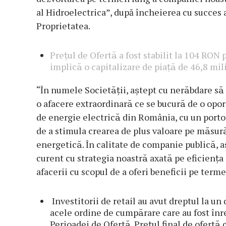
al Hidroelectrica”, după încheierea cu succes
Proprietatea.
Prețul de Ofertă a fost stabilit la 104 RON 
implică o capitalizare de piață de 46,8 m
“În numele Societății, aștept cu nerăbdare sa
o afacere extraordinară ce se bucură de o oportu
de energie electrică din România, cu un port
de a stimula crearea de plus valoare pe măsură 
energetică. În calitate de companie publică, as
curent cu strategia noastră axată pe eficiența 
afacerii cu scopul de a oferi beneficii pe terme
Investitorii de retail au avut dreptul la un
acele ordine de cumpărare care au fost înre
Perioadei de Ofertă. Prețul final de ofertă