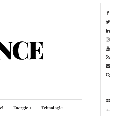
Facebook
Twitter
Linkedin
Instagram
Youtube
Feed
Mail
Căutare
ci
Energie
+
Tehnologie
+