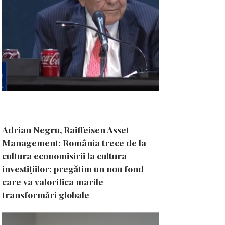
Adrian Negru, Raiffeisen Asset
Management: România trece de la
cultura economisirii la cultura
investițiilor; pregătim un nou fond
care va valorifica marile
transformări globale