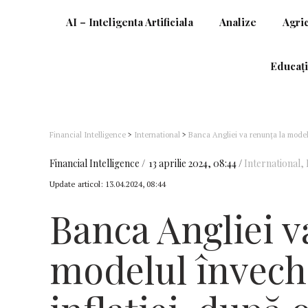
AI – Inteligenta Artificiala
Analize
Agri
Educați
Financial Intelligence
>
International
>
Banca Angliei va renunţa la modelul
preşedinte al FED, Ben Bernanke
Financial Intelligence
13 aprilie 2024, 08:44
International
,
Update articol:
13.04.2024, 08:44
Banca Angliei v
modelul învech