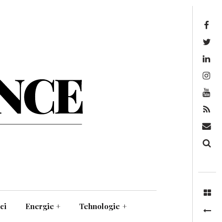
Facebook
Twitter
Linkedin
Instagram
Youtube
Feed
Mail
Căutare
ci
Energie
+
Tehnologie
+