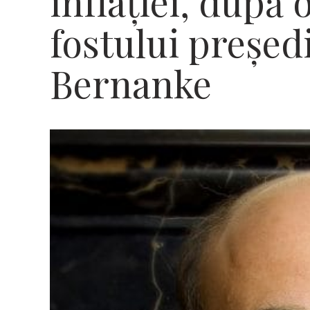
inflaţiei, după 
fostului preşed
Bernanke