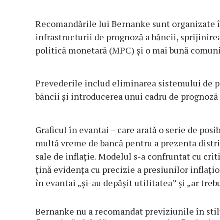
Recomandările lui Bernanke sunt organizate î
infrastructurii de prognoză a băncii, sprijinir
politică monetară (MPC) și o mai bună comunic
Prevederile includ eliminarea sistemului de p
băncii şi introducerea unui cadru de prognoză 
Graficul în evantai – care arată o serie de posib
multă vreme de bancă pentru a prezenta distribu
sale de inflaţie.
Modelul s-a confruntat cu criti
țină evidența cu precizie a presiunilor inflațio
în evantai „și-au depășit utilitatea” și „ar treb
Bernanke nu a recomandat previziunile în stilu