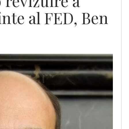
o revizuire a
inte al FED, Ben