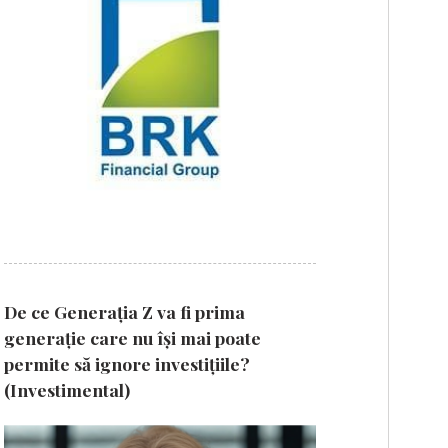
De ce Generația Z va fi prima
generație care nu își mai poate
permite să ignore investițiile?
(Investimental)