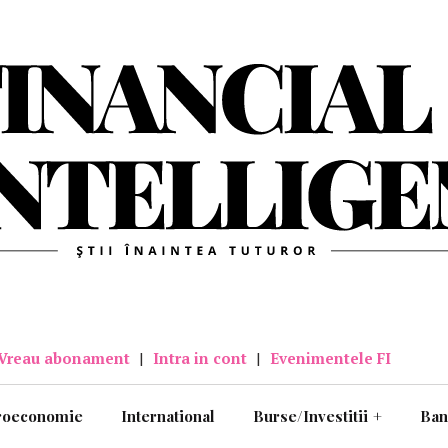
Vreau abonament
|
Intra in cont
|
Evenimentele FI
roeconomie
International
Burse/Investitii
+
Ban