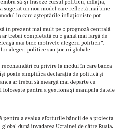
mbru să-şi traseze cursul politicii, inflaţia,
 a sugerat un nou model care reflectă mai bine
modul în care aşteptările inflaţioniste pot
ză în prezent mai mult pe o prognoză centrală
sa ar trebui completată cu o gamă mai largă de
eleagă mai bine motivele alegerii politicii”.
lor alegeri politice sau șocuri globale
de recomandări cu privire la modul în care banca
și poate simplifica declarația de politică și
banca ar trebui să meargă mai departe cu
l foloseşte pentru a gestiona şi manipula datele
ă pentru a evalua eforturile băncii de a proiecta
el global după invadarea Ucrainei de către Rusia.