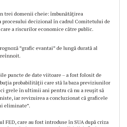
n trei domenii cheie: îmbunătățirea
ea procesului decizional în cadrul Comitetului de
are a riscurilor economice către public.
rognoză ”grafic evantai” de lungă durată al
reînnoit.
ile puncte de date viitoare – a fost folosit de
ţia probabilităţii care stă la baza previziunilor
ci grele în ultimii ani pentru că nu a reușit să
niste, iar revizuirea a concluzionat că graficele
ui eliminate”.
l FED, care au fost introduse în SUA după criza