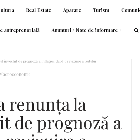
cultura
Real Estate
Aparare
Turism
Comunic
e antreprenorială
Anunturi / Note de informare
+
 învechit de prognoză a inflaţiei, după o revizuire a fostului
Macroeconomie
a renunţa la
it de prognoză a