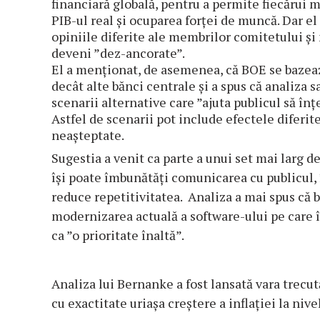
financiară globală, pentru a permite fiecărui me
PIB-ul real şi ocuparea forţei de muncă.
Dar el
opiniile diferite ale membrilor comitetului şi 
deveni ”dez-ancorate”.
El a menţionat, de asemenea, că BOE se bazea
decât alte bănci centrale şi a spus că analiza 
scenarii alternative care ”ajuta publicul să înţ
Astfel de scenarii pot include efectele diferite
neașteptate.
Sugestia a venit ca parte a unui set mai larg 
își poate îmbunătăți comunicarea cu publicul, î
reduce repetitivitatea. Analiza a mai spus că 
modernizarea actuală a software-ului pe care î
ca ”o prioritate înaltă”.
Analiza lui Bernanke a fost lansată vara trecut
cu exactitate uriaşa creştere a inflaţiei la niv