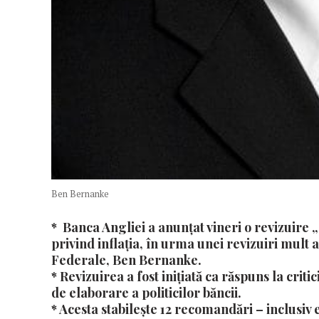
Ben Bernanke
* Banca Angliei a anunțat vineri o revizuire „
privind inflația, în urma unei revizuiri mult 
Federale, Ben Bernanke.
* Revizuirea a fost inițiată ca răspuns la crit
de elaborare a politicilor băncii.
* Acesta stabilește 12 recomandări – inclusiv