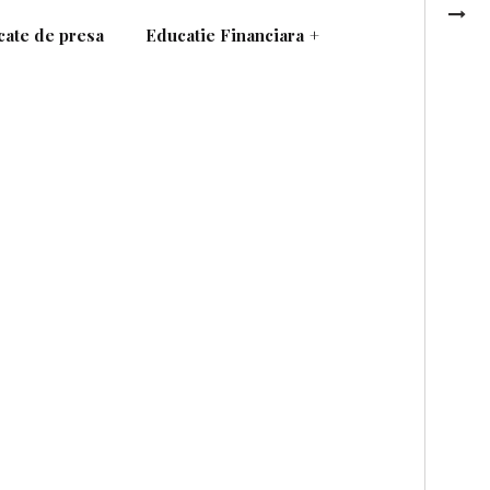
ate de presa
Educatie Financiara
+