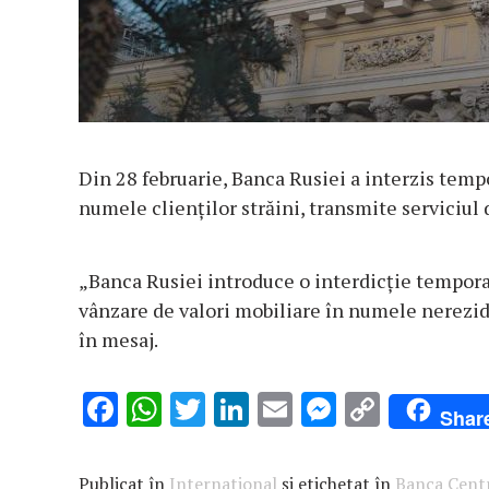
Din 28 februarie, Banca Rusiei a interzis tempo
numele clienților străini, transmite serviciul 
„Banca Rusiei introduce o interdicție temporar
vânzare de valori mobiliare în numele nerezid
în mesaj.
F
W
T
Li
E
M
C
Shar
ac
h
w
n
m
es
o
e
at
it
k
ai
se
p
Publicat în
International
și etichetat în
Banca Centr