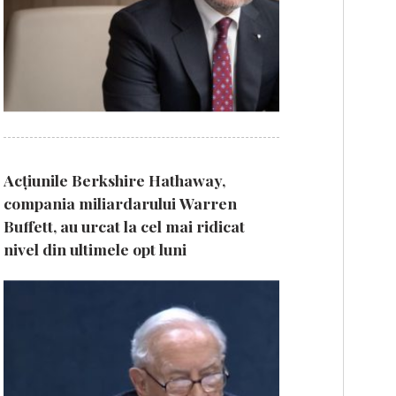
Acțiunile Berkshire Hathaway,
compania miliardarului Warren
Buffett, au urcat la cel mai ridicat
nivel din ultimele opt luni