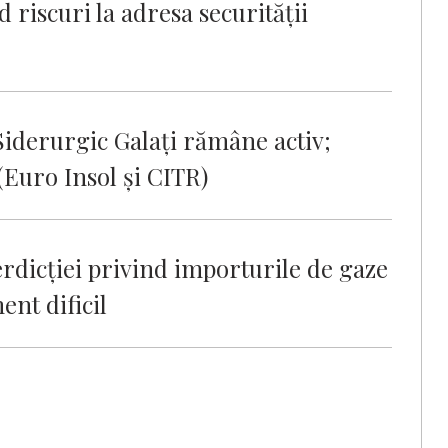
 riscuri la adresa securității
iderurgic Galați rămâne activ;
(Euro Insol și CITR)
dicţiei privind importurile de gaze
ent dificil