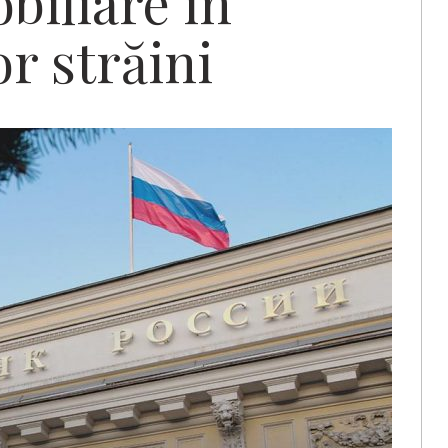
biliare în
or străini