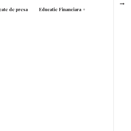
ate de presa
Educatie Financiara
+