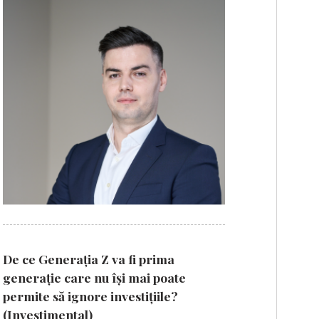
De ce Generația Z va fi prima
generație care nu își mai poate
permite să ignore investițiile?
(Investimental)