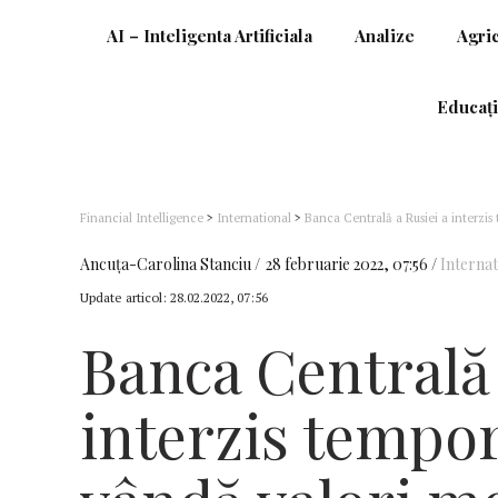
AI – Inteligenta Artificiala
Analize
Agri
Educați
Financial Intelligence
>
International
>
Banca Centrală a Rusiei a interzis 
străini
Ancuţa-Carolina Stanciu
28 februarie 2022, 07:56
Internat
Update articol:
28.02.2022, 07:56
Banca Centrală 
interzis tempor