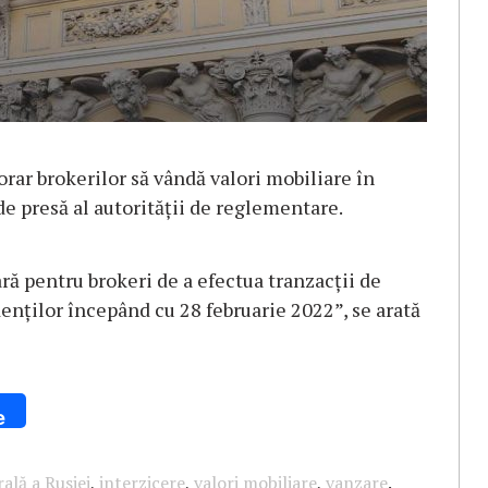
rar brokerilor să vândă valori mobiliare în
de presă al autorității de reglementare.
ă pentru brokeri de a efectua tranzacții de
enților începând cu 28 februarie 2022”, se arată
e
ală a Rusiei
,
interzicere
,
valori mobiliare
,
vanzare
.