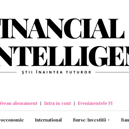
Vreau abonament
|
Intra in cont
|
Evenimentele FI
roeconomie
International
Burse/Investitii
+
Ban