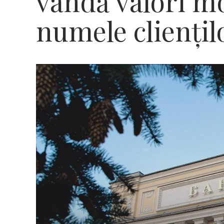
vândă valori mo
numele cliențil