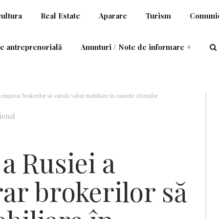
cultura
Real Estate
Aparare
Turism
Comunic
e antreprenorială
Anunturi / Note de informare
+
temporar brokerilor să vândă valori mobiliare în numele clienților
ional
a Rusiei a
ar brokerilor să