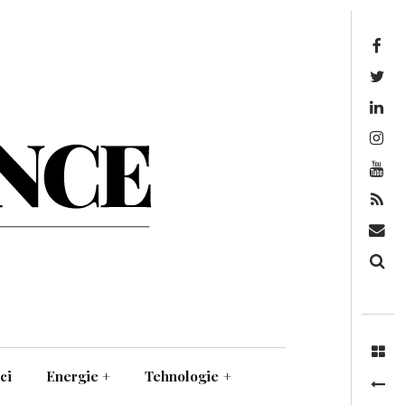
Facebook
Twitter
Linkedin
Instagram
Youtube
Feed
Mail
Căutare
ci
Energie
+
Tehnologie
+