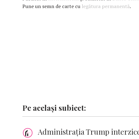
b
s
te
e
l
n
y
Pune un semn de carte cu
legătura permanentă
.
o
A
r
dI
g
Li
o
p
n
er
n
k
p
k
Pe același subiect:
Administrația Trump interzice