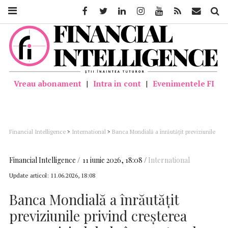
Facebook
Twitter
Linkedin
Instagram
Youtube
Feed
Mail
Căutar
Vreau abonament
|
Intra in cont
|
Evenimentele FI
Financial Intelligence
>
International
>
Banca Mondială a înrăutăţit previziunile
privind creşterea economiei globale în acest an la 2,5%, din cauza războiului
Financial Intelligence
11 iunie 2026, 18:08
International
Update articol:
11.06.2026, 18:08
Banca Mondială a înrăutăţit
previziunile privind creşterea