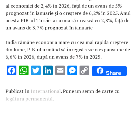
al economiei de 2,4% în 2026, faţă de un avans de 5%
prognozat în ianuarie şi o creştere de 6,2% în 2025. Anul
acesta PIB-ul Turciei ar urma să crească cu 2,8%, faţă de
un avans de 3,7% prognozat în ianuarie
India rămâne economia mare cu cea mai rapidă creştere
din lume, PIB-ul urmând să înregistreze o expansiune de
6,6% în 2026, după un avans de 7% în 2025.
F
W
T
Li
E
M
C
Share
ac
h
w
n
m
es
o
e
at
it
k
ai
se
p
Publicat în
International
. Pune un semn de carte cu
b
s
te
e
l
n
y
legătura permanentă
.
o
A
r
dI
g
Li
o
p
n
er
n
k
p
k