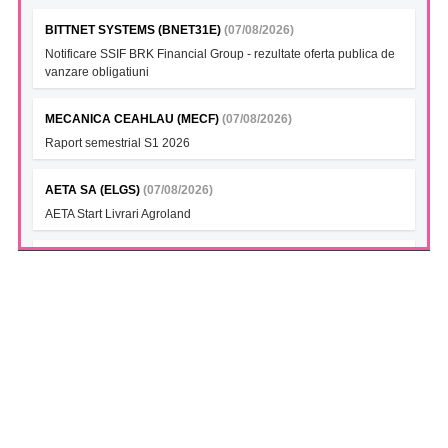
BITTNET SYSTEMS (BNET31E)
(07/08/2026)
Notificare SSIF BRK Financial Group - rezultate oferta publica de
vanzare obligatiuni
MECANICA CEAHLAU (MECF)
(07/08/2026)
Raport semestrial S1 2026
AETA SA (ELGS)
(07/08/2026)
AETA Start Livrari Agroland
INTERCAPITAL BET-TRN UCITS ETF (ICBETNETF)
(07/08/2026)
VAN la data 06.08.2026
INTERCAPITAL CROBEX10TR UCITS ETF (ICCROETF)
(07/08/2026)
VAN la data 06.08.2026