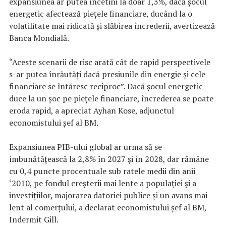
expansiunea ar putea încetini la doar 1,3%, dacă şocul
energetic afectează pieţele financiare, ducând la o
volatilitate mai ridicată şi slăbirea încrederii, avertizează
Banca Mondială.
“Aceste scenarii de risc arată cât de rapid perspectivele
s-ar putea înrăutăţi dacă presiunile din energie şi cele
financiare se întăresc reciproc”. Dacă şocul energetic
duce la un şoc pe pieţele financiare, încrederea se poate
eroda rapid, a apreciat Ayhan Kose, adjunctul
economistului şef al BM.
Expansiunea PIB-ului global ar urma să se
îmbunătăţească la 2,8% în 2027 şi în 2028, dar rămâne
cu 0,4 puncte procentuale sub ratele medii din anii
‘2010, pe fondul creşterii mai lente a populaţiei şi a
investiţiilor, majorarea datoriei publice şi un avans mai
lent al comerţului, a declarat economistului şef al BM,
Indermit Gill.