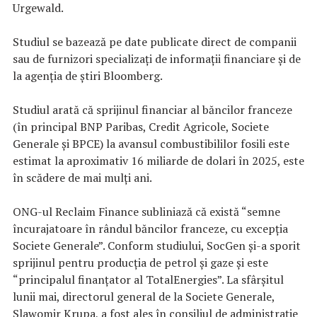
Urgewald.
Studiul se bazează pe date publicate direct de companii
sau de furnizori specializaţi de informaţii financiare şi de
la agenţia de ştiri Bloomberg.
Studiul arată că sprijinul financiar al băncilor franceze
(în principal BNP Paribas, Credit Agricole, Societe
Generale şi BPCE) la avansul combustibililor fosili este
estimat la aproximativ 16 miliarde de dolari în 2025, este
în scădere de mai mulţi ani.
ONG-ul Reclaim Finance subliniază că există “semne
încurajatoare în rândul băncilor franceze, cu excepţia
Societe Generale”. Conform studiului, SocGen şi-a sporit
sprijinul pentru producţia de petrol şi gaze şi este
“principalul finanţator al TotalEnergies”. La sfârşitul
lunii mai, directorul general de la Societe Generale,
Slawomir Krupa, a fost ales în consiliul de administraţie