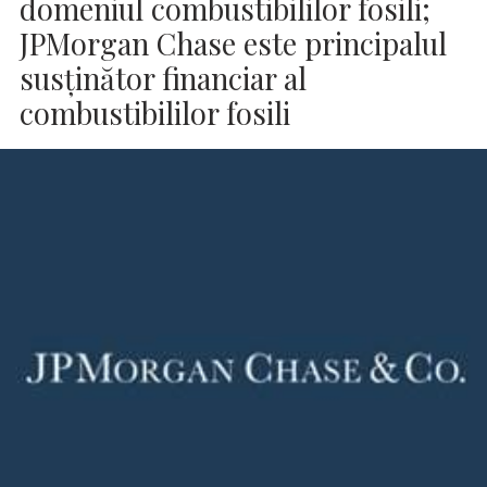
domeniul combustibililor fosili;
JPMorgan Chase este principalul
susţinător financiar al
combustibililor fosili