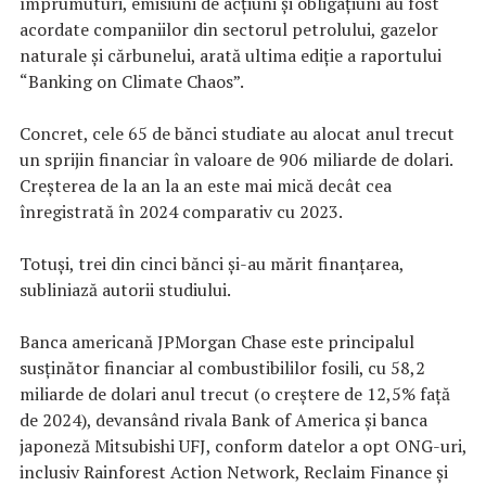
împrumuturi, emisiuni de acţiuni şi obligaţiuni au fost
acordate companiilor din sectorul petrolului, gazelor
naturale şi cărbunelui, arată ultima ediţie a raportului
“Banking on Climate Chaos”.
Concret, cele 65 de bănci studiate au alocat anul trecut
un sprijin financiar în valoare de 906 miliarde de dolari.
Creşterea de la an la an este mai mică decât cea
înregistrată în 2024 comparativ cu 2023.
Totuşi, trei din cinci bănci şi-au mărit finanţarea,
subliniază autorii studiului.
Banca americană JPMorgan Chase este principalul
susţinător financiar al combustibililor fosili, cu 58,2
miliarde de dolari anul trecut (o creştere de 12,5% faţă
de 2024), devansând rivala Bank of America şi banca
japoneză Mitsubishi UFJ, conform datelor a opt ONG-uri,
inclusiv Rainforest Action Network, Reclaim Finance şi