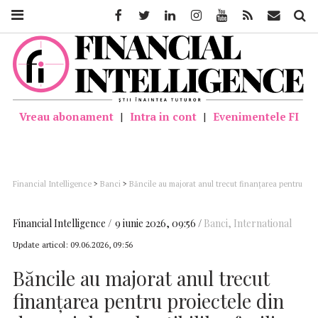
Facebook
Twitter
Linkedin
Instagram
Youtube
Feed
Mail
Căutar
Vreau abonament
|
Intra in cont
|
Evenimentele FI
Financial Intelligence
>
Banci
>
Băncile au majorat anul trecut finanţarea pentru
proiectele din domeniul combustibililor fosili; JPMorgan Chase este principalul
susţinător financiar al combustibililor fosili
Financial Intelligence
9 iunie 2026, 09:56
Banci
,
International
Update articol:
09.06.2026, 09:56
Băncile au majorat anul trecut
finanţarea pentru proiectele din