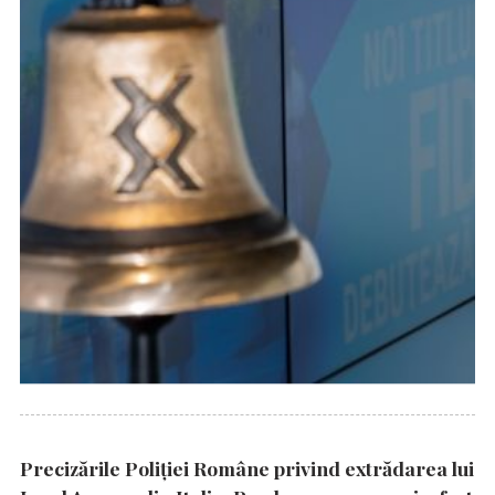
Precizările Poliţiei Române privind extrădarea lui