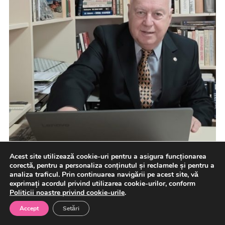
Acest site utilizează cookie-uri pentru a asigura funcționarea
corectă, pentru a personaliza conținutul și reclamele și pentru a
analiza traficul. Prin continuarea navigării pe acest site, vă
exprimați acordul privind utilizarea cookie-urilor, conform
Politicii noastre privind cookie-urile
.
În secolul XXI, avantajul strategic nu va aparține
armatei care dispune de cea mai performantă
Accept
Setări
tehnologie, ci ecosistemului […]