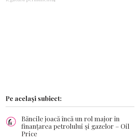
o
A
r
dI
g
Li
o
p
n
er
n
k
p
k
Pe același subiect:
Băncile joacă încă un rol major în
finanțarea petrolului și gazelor – Oil
Price