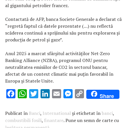
al gigantului petrolier francez.
Contactată de AFP, banca Societe Generale a declarat că
“regretă faptul că datele prezentate (…) nu reflectă
scăderea continuă a sprijinului său pentru explorarea şi
producţia de petrol şi gaze”.
Anul 2025 a marcat sfârşitul activităţilor Net-Zero
Banking Alliance (NZBA), programul ONU pentru
neutralitatea emisiilor de CO2 în sectorul bancar,
afectat de un context climatic mai puţin favorabil în
Europa şi Statele Unite.
F
W
T
Li
E
M
C
Share
ac
h
w
n
m
es
o
e
at
it
k
ai
se
p
Publicat în
Banci
,
International
și etichetat în
banci
,
b
s
te
e
l
n
y
combustibili fosili
,
finantare
. Pune un semn de carte cu
legătura permanentă
.