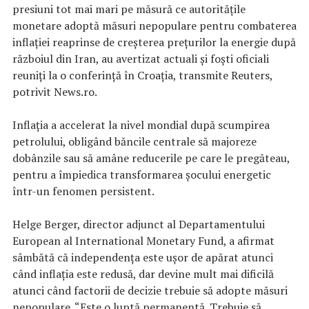
presiuni tot mai mari pe măsură ce autorităţile
monetare adoptă măsuri nepopulare pentru combaterea
inflaţiei reaprinse de creşterea preţurilor la energie după
războiul din Iran, au avertizat actuali şi foşti oficiali
reuniţi la o conferinţă în Croaţia, transmite Reuters,
potrivit News.ro.
Inflaţia a accelerat la nivel mondial după scumpirea
petrolului, obligând băncile centrale să majoreze
dobânzile sau să amâne reducerile pe care le pregăteau,
pentru a împiedica transformarea şocului energetic
într-un fenomen persistent.
Helge Berger, director adjunct al Departamentului
European al International Monetary Fund, a afirmat
sâmbătă că independenţa este uşor de apărat atunci
când inflaţia este redusă, dar devine mult mai dificilă
atunci când factorii de decizie trebuie să adopte măsuri
nepopulare. “Este o luptă permanentă. Trebuie să