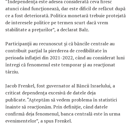
“Independenţa este adesea considerată ceva firesc
atunci când funcţionează, dar este dificil de refăcut după
ce a fost deteriorată. Politica monetară trebuie protejată
de interesele politice pe termen scurt dacă vrem
stabilitate a preţurilor”, a declarat Balz.
Participanţii au recunoscut şi că băncile centrale au
contribuit parţial la pierderea de credibilitate în
perioada inflaţiei din 2021-2022, când au considerat luni
întregi că fenomenul este temporar şi au reacţionat
târziu.
Jacob Frenkel, fost guvernator al Băncii Israelului, a
criticat dependenţa excesivă de datele deja
publicate. “Aşteptăm să vedem problema în statistici
înainte să reacţionăm. Prin definiţie, când datele
confirmă deja fenomenul, banca centrală este în urma
evenimentelor”, a spus Frenkel.