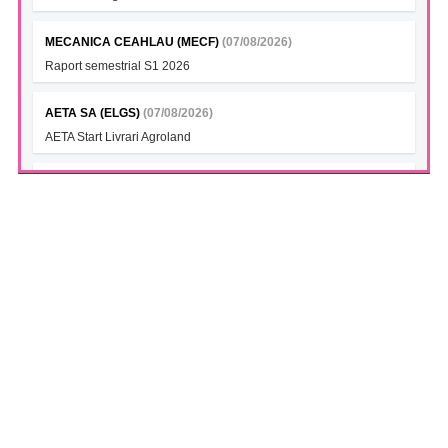
MECANICA CEAHLAU (MECF)
(07/08/2026)
Raport semestrial S1 2026
AETA SA (ELGS)
(07/08/2026)
AETA Start Livrari Agroland
INTERCAPITAL BET-TRN UCITS ETF (ICBETNETF)
(07/08/2026)
VAN la data 06.08.2026
INTERCAPITAL CROBEX10TR UCITS ETF (ICCROETF)
(07/08/2026)
VAN la data 06.08.2026