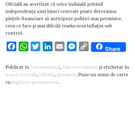
Oficialii au avertizat că orice îndoială privind
independenţa unei bănci centrale poate determina
pieţele financiare să anticipeze politici mai permisive,
ceea ce face şi mai dificilă readucerea inflaţiei sub
control.
F
W
T
Li
E
M
C
Share
ac
h
w
n
m
es
o
e
at
it
k
ai
se
p
Publicat în
International
,
Macroeconomie
și etichetat în
b
s
te
e
l
n
y
banci centrale
,
inflatie
,
presiune
. Pune un semn de carte
cu
legătura permanentă
o
A
r
dI
.
g
Li
o
p
n
er
n
k
p
k