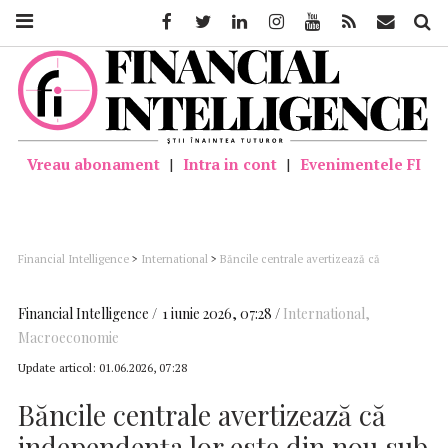
Facebook
Twitter
Linkedin
Instagram
Youtube
Feed
Mail
Căutar
Vreau abonament
|
Intra in cont
|
Evenimentele FI
Financial Intelligence
>
International
>
Băncile centrale avertizează că
independenţa lor este din nou sub presiune
Financial Intelligence
1 iunie 2026, 07:28
International
,
Macroeconomie
Update articol:
01.06.2026, 07:28
Băncile centrale avertizează că
independenţa lor este din nou sub