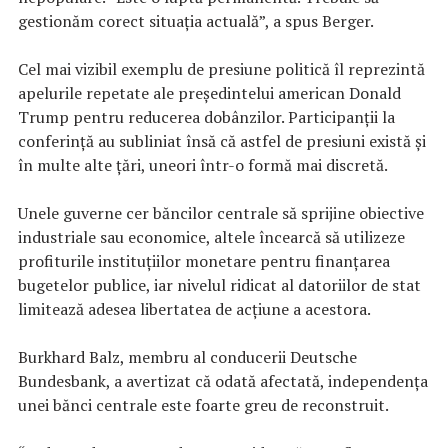
gestionăm corect situaţia actuală”, a spus Berger.
Cel mai vizibil exemplu de presiune politică îl reprezintă
apelurile repetate ale preşedintelui american Donald
Trump pentru reducerea dobânzilor. Participanţii la
conferinţă au subliniat însă că astfel de presiuni există şi
în multe alte ţări, uneori într-o formă mai discretă.
Unele guverne cer băncilor centrale să sprijine obiective
industriale sau economice, altele încearcă să utilizeze
profiturile instituţiilor monetare pentru finanţarea
bugetelor publice, iar nivelul ridicat al datoriilor de stat
limitează adesea libertatea de acţiune a acestora.
Burkhard Balz, membru al conducerii Deutsche
Bundesbank, a avertizat că odată afectată, independenţa
unei bănci centrale este foarte greu de reconstruit.