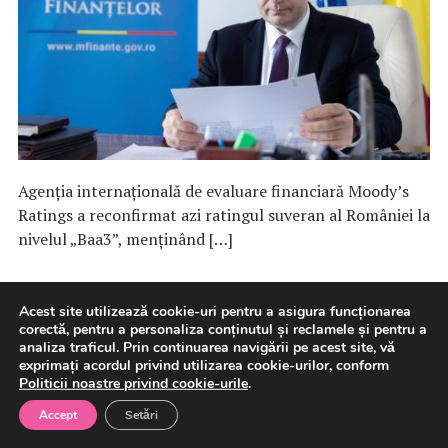
Agenția internațională de evaluare financiară Moody’s
Ratings a reconfirmat azi ratingul suveran al României la
nivelul „Baa3”, menținând […]
8 august 2026
Macroeconomie
Acest site utilizează cookie-uri pentru a asigura funcționarea
corectă, pentru a personaliza conținutul și reclamele și pentru a
analiza traficul. Prin continuarea navigării pe acest site, vă
exprimați acordul privind utilizarea cookie-urilor, conform
Experții avertizează: Utilizarea
Politicii noastre privind cookie-urile
.
AI pentru redactarea fișelor
Accept
Setări