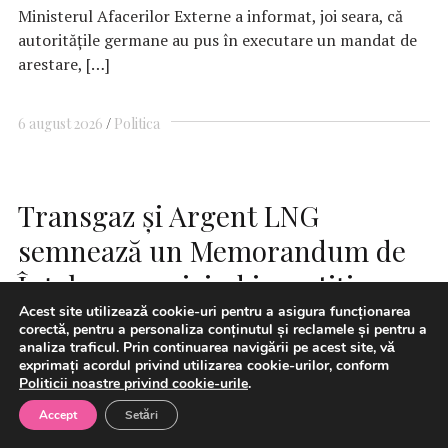
Ministerul Afacerilor Externe a informat, joi seara, că
autorităţile germane au pus în executare un mandat de
arestare, […]
6 august 2026
Politica
Transgaz și Argent LNG
semnează un Memorandum de
Înțelegere privind investiția
strategică de capital, avansând
Acest site utilizează cookie-uri pentru a asigura funcționarea
corectă, pentru a personaliza conținutul și reclamele și pentru a
livrările de GNL din SUA către
analiza traficul. Prin continuarea navigării pe acest site, vă
exprimați acordul privind utilizarea cookie-urilor, conform
România și regiune
Politicii noastre privind cookie-urile
.
Accept
Setări