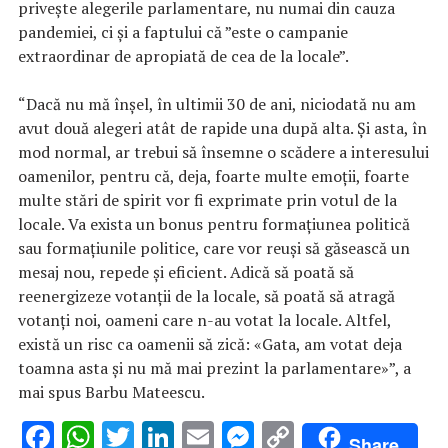
priveşte alegerile parlamentare, nu numai din cauza
pandemiei, ci şi a faptului că ”este o campanie
extraordinar de apropiată de cea de la locale”.
“Dacă nu mă înşel, în ultimii 30 de ani, niciodată nu am
avut două alegeri atât de rapide una după alta. Şi asta, în
mod normal, ar trebui să însemne o scădere a interesului
oamenilor, pentru că, deja, foarte multe emoţii, foarte
multe stări de spirit vor fi exprimate prin votul de la
locale. Va exista un bonus pentru formaţiunea politică
sau formaţiunile politice, care vor reuşi să găsească un
mesaj nou, repede şi eficient. Adică să poată să
reenergizeze votanţii de la locale, să poată să atragă
votanţi noi, oameni care n-au votat la locale. Altfel,
există un risc ca oamenii să zică: «Gata, am votat deja
toamna asta şi nu mă mai prezint la parlamentare»”, a
mai spus Barbu Mateescu.
F
W
T
Li
E
M
C
Share