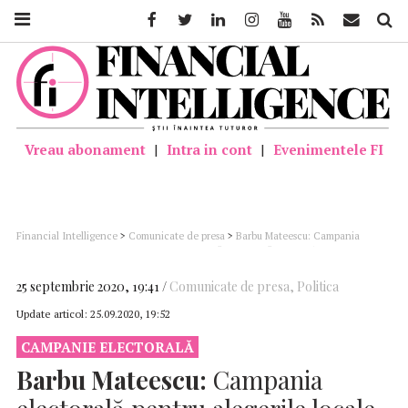
Facebook
Twitter
Linkedin
Instagram
Youtube
Feed
Mail
Căutar
Vreau abonament
|
Intra in cont
|
Evenimentele FI
Financial Intelligence
>
Comunicate de presa
>
Barbu Mateescu: Campania
electorală pentru alegerile locale a fost una “bizară” şi “atipică”; în Bucureşti,
intensitatea alegerilor a fost mai mare decât de obicei
25 septembrie 2020, 19:41
Comunicate de presa
,
Politica
Update articol:
25.09.2020, 19:52
CAMPANIE ELECTORALĂ
Barbu Mateescu:
Campania