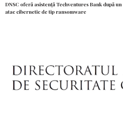
DNSC oferă asistență Techventures Bank după un
atac cibernetic de tip ransomware