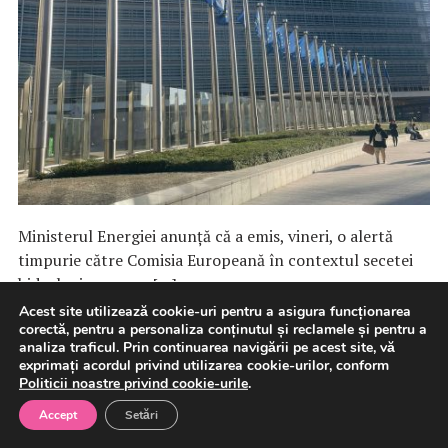
Ministerul Energiei anunţă că a emis, vineri, o alertă
timpurie către Comisia Europeană în contextul secetei
hidrologice severe […]
Acest site utilizează cookie-uri pentru a asigura funcționarea
corectă, pentru a personaliza conținutul și reclamele și pentru a
7 august 2026
Energie
analiza traficul. Prin continuarea navigării pe acest site, vă
exprimați acordul privind utilizarea cookie-urilor, conform
Politicii noastre privind cookie-urile
.
Accept
Setări
Guvern: Testele privind sistemul