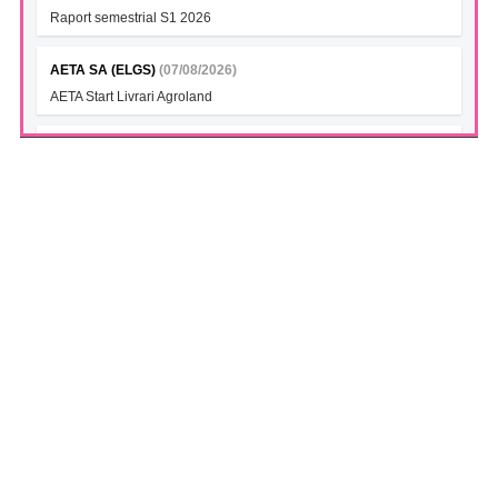
Raport semestrial S1 2026
AETA SA (ELGS)
(07/08/2026)
AETA Start Livrari Agroland
INTERCAPITAL BET-TRN UCITS ETF (ICBETNETF)
(07/08/2026)
VAN la data 06.08.2026
INTERCAPITAL CROBEX10TR UCITS ETF (ICCROETF)
(07/08/2026)
VAN la data 06.08.2026