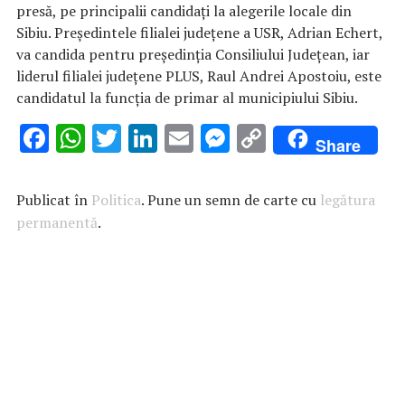
presă, pe principalii candidaţi la alegerile locale din
Sibiu. Preşedintele filialei judeţene a USR, Adrian Echert,
va candida pentru preşedinţia Consiliului Judeţean, iar
liderul filialei judeţene PLUS, Raul Andrei Apostoiu, este
candidatul la funcţia de primar al municipiului Sibiu.
F
W
T
Li
E
M
C
Share
ac
h
w
n
m
es
o
e
at
it
k
ai
se
p
Publicat în
Politica
. Pune un semn de carte cu
legătura
b
s
te
e
l
n
y
permanentă
.
o
A
r
dI
g
Li
o
p
n
er
n
k
p
k