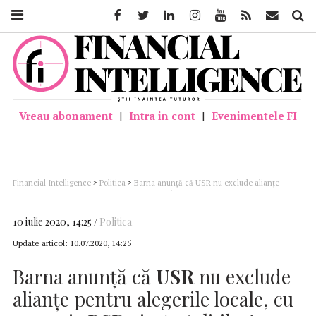
Facebook
Twitter
Linkedin
Instagram
Youtube
Feed
Mail
Căutar
Vreau abonament
|
Intra in cont
|
Evenimentele FI
Financial Intelligence
>
Politica
>
Barna anunţă că USR nu exclude alianţe
pentru alegerile locale, cu excepţia PSD şi a ‘sateliţilor’ acestui partid
10 iulie 2020, 14:25
Politica
Update articol:
10.07.2020, 14:25
Barna anunţă că
USR
nu exclude
alianţe pentru alegerile locale, cu