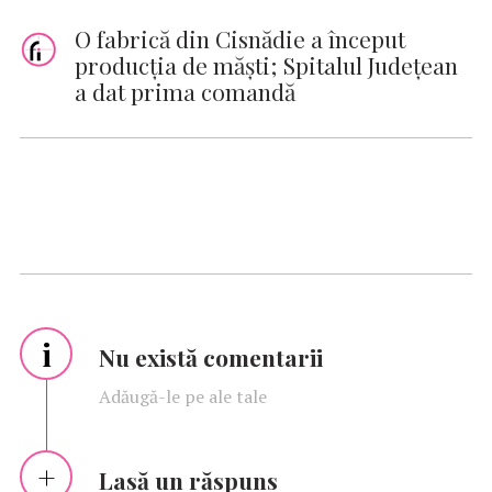
O fabrică din Cisnădie a început
producţia de măşti; Spitalul Judeţean
a dat prima comandă
i
Nu există comentarii
Adăugă-le pe ale tale
Lasă un răspuns