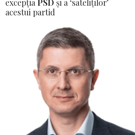
excepţia
PSD
şi a ‘sateliţilor’
acestui partid