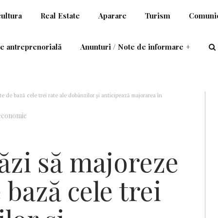
cultura
Real Estate
Aparare
Turism
Comunic
e antreprenorială
Anunturi / Note de informare
+
e de bază cele trei rate ale dobânzilor și anticipează majorarea în
economie
tăzi să majoreze
 bază cele trei