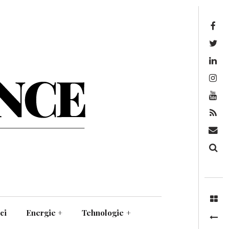
Facebook
Twitter
Linkedin
Instagram
Youtube
Feed
Mail
Căutare
ci
Energie
+
Tehnologie
+