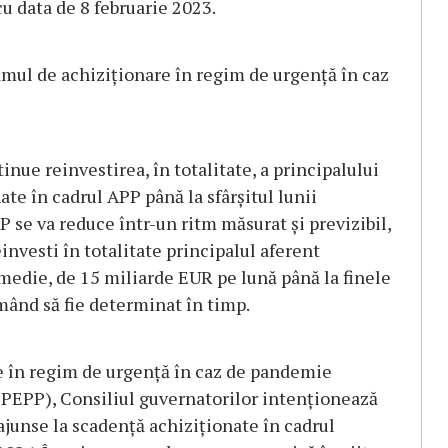
u data de 8 februarie 2023.
amul de achiziționare în regim de urgență în caz
nue reinvestirea, în totalitate, a principalului
ate în cadrul APP până la sfârșitul lunii
P se va reduce într-un ritm măsurat și previzibil,
investi în totalitate principalul aferent
n medie, de 15 miliarde EUR pe lună până la finele
rmând să fie determinat în timp.
e în regim de urgență în caz de pandemie
EPP), Consiliul guvernatorilor intenționează
 ajunse la scadență achiziționate în cadrul