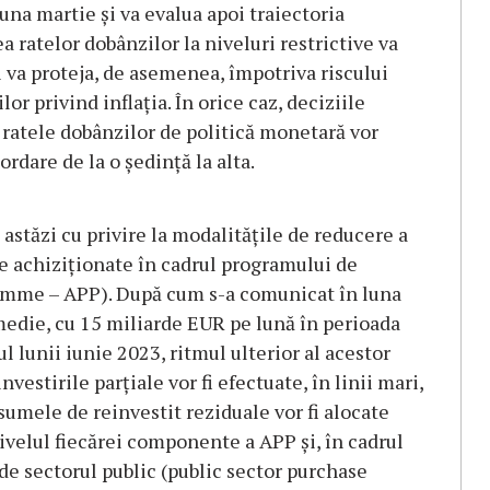
una martie și va evalua apoi traiectoria
a ratelor dobânzilor la niveluri restrictive va
și va proteja, de asemenea, împotriva riscului
or privind inflația. În orice caz, deciziile
d ratele dobânzilor de politică monetară vor
rdare de la o ședință la alta.
astăzi cu privire la modalitățile de reducere a
re achiziționate în cadrul programului de
ramme – APP). După cum s-a comunicat în luna
medie, cu 15 miliarde EUR pe lună în perioada
ul lunii iunie 2023, ritmul ulterior al acestor
estirile parțiale vor fi efectuate, în linii mari,
sumele de reinvestit reziduale vor fi alocate
ivelul fiecărei componente a APP și, în cadrul
de sectorul public (public sector purchase