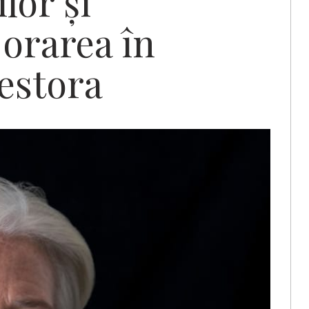
lor și
orarea în
estora