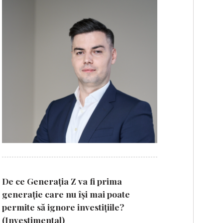
De ce Generația Z va fi prima
generație care nu își mai poate
permite să ignore investițiile?
(Investimental)