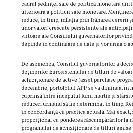
cadrul ședinței sale de politică monetară din l
ulterioară a politicii sale monetare. Menținere
reduce, în timp, inflația prin frânarea cererii 
unor valori crescute persistente ale anticipațiil
viitoare ale Consiliului guvernatorilor privin
depinde în continuare de date și vor urma o abo
De asemenea, Consiliul guvernatorilor a decis 
deținerilor Eurosistemului de titluri de valoa
achiziționare de active (asset purchase prog
decembrie, portofoliul APP se va diminua, în 
cuprinsă între începutul lunii martie și sfârșit
reduceri urmând să fie determinat în timp. Reinv
în concordanță cu practica actuală. Mai exact, 
proporțional cu ponderea răscumpărărilor la n
programului de achiziționare de titluri emise 