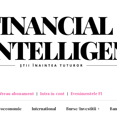
Vreau abonament
|
Intra in cont
|
Evenimentele FI
roeconomie
International
Burse/Investitii
+
Ban