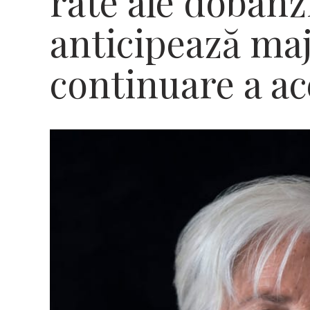
rate ale dobânzi
anticipează maj
continuare a ac