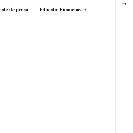
ate de presa
Educatie Financiara
+