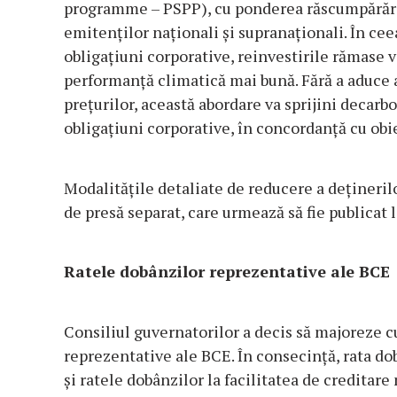
programme – PSPP), cu ponderea răscumpărărilor 
emitenților naționali și supranaționali. În cee
obligațiuni corporative, reinvestirile rămase v
performanță climatică mai bună. Fără a aduce a
prețurilor, această abordare va sprijini decar
obligațiuni corporative, în concordanță cu obie
Modalitățile detaliate de reducere a dețineril
de presă separat, care urmează să fie publicat 
Ratele dobânzilor reprezentative ale BCE
Consiliul guvernatorilor a decis să majoreze c
reprezentative ale BCE. În consecință, rata do
și ratele dobânzilor la facilitatea de creditare