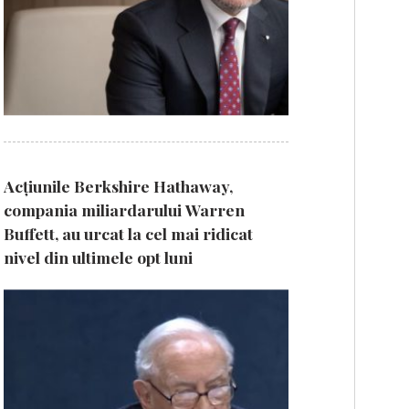
Acțiunile Berkshire Hathaway,
compania miliardarului Warren
Buffett, au urcat la cel mai ridicat
nivel din ultimele opt luni