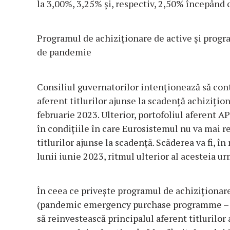
la 3,00%, 3,25% și, respectiv, 2,50% începând c
Programul de achiziționare de active și progr
de pandemie
Consiliul guvernatorilor intenționează să conti
aferent titlurilor ajunse la scadență achizițion
februarie 2023. Ulterior, portofoliul aferent AP
în condițiile în care Eurosistemul nu va mai re
titlurilor ajunse la scadență. Scăderea va fi, î
lunii iunie 2023, ritmul ulterior al acesteia u
În ceea ce privește programul de achiziționar
(pandemic emergency purchase programme – P
să reinvestească principalul aferent titlurilor