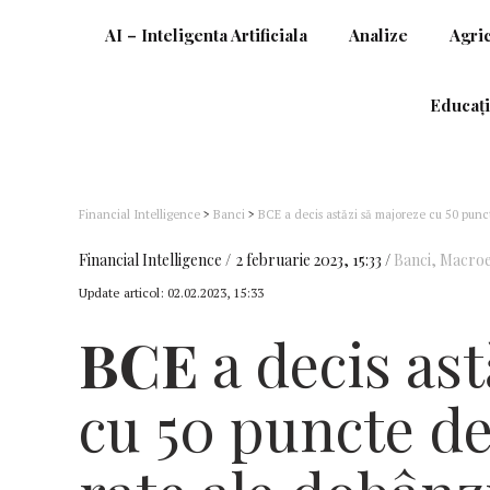
AI – Inteligenta Artificiala
Analize
Agri
Educați
Financial Intelligence
>
Banci
>
BCE a decis astăzi să majoreze cu 50 punct
continuare a acestora
Financial Intelligence
2 februarie 2023, 15:33
Banci
,
Macro
Update articol:
02.02.2023, 15:33
BCE
a decis as
cu 50 puncte de