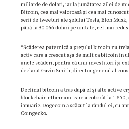
miliarde de dolari, iar la jumătatea zilei de mi
Bitcoin, cea mai valoroasă şi cea mai cunoscu
serii de tweeturi ale şefului Tesla, Elon Musk, 
până la 30.066 dolari pe unitate, cel mai redus 
”Scăderea puternică a preţului bitcoin nu trebu
activ care a crescut aşa de mult ca bitcoin în u
unele scăderi, pentru că unii investitori îşi e
declarat Gavin Smith, director general al cons
Declinul bitcoin a tras după el şi alte active 
blockchain ethereum, care a coborât la 1.850, ce
ianuarie. Dogecoin a scăzut la rândul ei, cu apr
Coingecko.