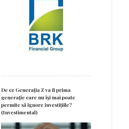
De ce Generația Z va fi prima
generație care nu își mai poate
permite să ignore investițiile?
(Investimental)