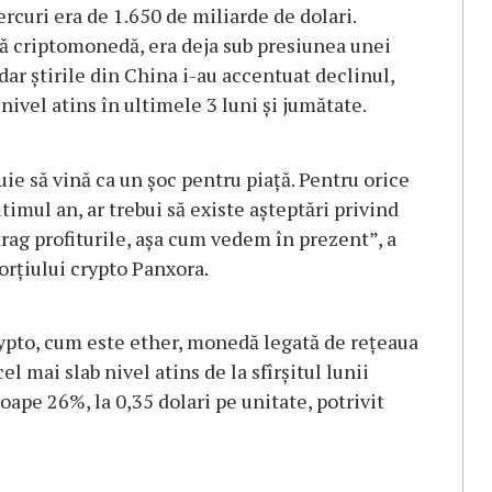
ercuri era de 1.650 de miliarde de dolari.
tă criptomonedă, era deja sub presiunea unei
dar ştirile din China i-au accentuat declinul,
nivel atins în ultimele 3 luni şi jumătate.
ie să vină ca un şoc pentru piaţă. Pentru orice
ltimul an, ar trebui să existe aşteptări privind
xtrag profiturile, aşa cum vedem în prezent”, a
orţiului crypto Panxora.
crypto, cum este ether, monedă legată de reţeaua
l mai slab nivel atins de la sfîrşitul lunii
oape 26%, la 0,35 dolari pe unitate, potrivit