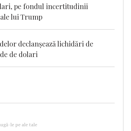
ari, pe fondul incertitudinii
 ale lui Trump
edelor declanșează lichidări de
rde de dolari
ugă-le pe ale tale