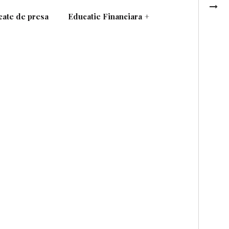
ate de presa
Educatie Financiara
+