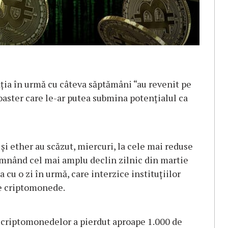
ția în urmă cu câteva săptămâni “au revenit pe
oaster care le-ar putea submina potențialul ca
şi ether au scăzut, miercuri, la cele mai reduse
semnând cel mai amplu declin zilnic din martie
 cu o zi în urmă, care interzice instituţiilor
 de criptomonede.
ei criptomonedelor a pierdut aproape 1.000 de