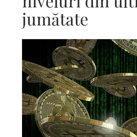
niveluri din ult
jumătate