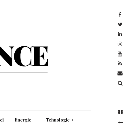
Facebook
Twitter
Linkedin
Instagram
Youtube
Feed
Mail
Căutare
ci
Energie
+
Tehnologie
+