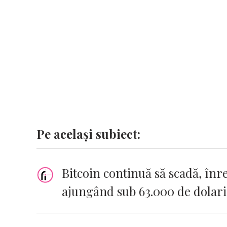
o
p
n
er
n
k
p
k
Pe același subiect:
Bitcoin continuă să scadă, înr
ajungând sub 63.000 de dolari