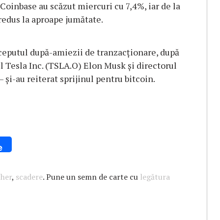
Coinbase au scăzut miercuri cu 7,4%, iar de la
 redus la aproape jumătate.
ceputul după-amiezii de tranzacționare, după
ul Tesla Inc. (TSLA.O) Elon Musk și directorul
și-au reiterat sprijinul pentru bitcoin.
e
ther
,
scadere
. Pune un semn de carte cu
legătura