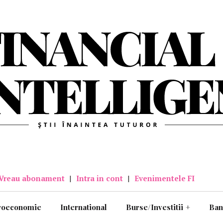
Vreau abonament
|
Intra in cont
|
Evenimentele FI
roeconomie
International
Burse/Investitii
+
Ban