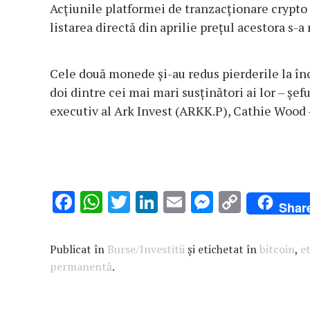
Acţiunile platformei de tranzacţionare crypto 
listarea directă din aprilie preţul acestora s-a
Cele două monede și-au redus pierderile la în
doi dintre cei mai mari susținători ai lor – șef
executiv al Ark Invest (ARKK.P), Cathie Wood – 
F
W
T
Li
E
M
C
Shar
ac
h
w
n
m
es
o
e
at
it
k
ai
se
p
Publicat în
Burse/Investitii
și etichetat în
bitcoin
,
e
b
s
te
e
l
n
y
permanentă
.
o
A
r
dI
g
Li