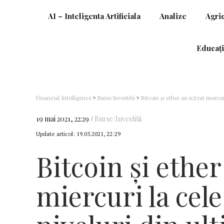
AI – Inteligenta Artificiala
Analize
Agri
Educați
Financial Intelligence
>
Burse/Investitii
>
Bitcoin şi ether au scăzut miercur
19 mai 2021, 22:29
Burse/Investitii
Update articol:
19.05.2021, 22:29
Bitcoin şi ether
miercuri la cel