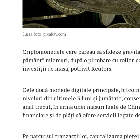
Sursa foto: pixabay.com
Criptomonedele care păreau să sfideze gravita
pământ” miercuri, după o plimbare cu roller-c
investiții de masă, potrivit Reuters.
Cele două monede digitale principale, bitcoin 
niveluri din ultimele 3 luni şi jumătate, con
anul trecut, în urma unei măsuri luate de China
financiare şi de plăţi să ofere servicii legate
Pe parcursul tranzacţiilor, capitalizarea pieţ