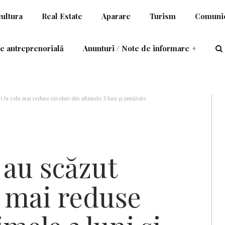
cultura
Real Estate
Aparare
Turism
Comunic
e antreprenorială
Anunturi / Note de informare
+
i la cele mai reduse niveluri din ultimele 3 luni şi jumătate
 au scăzut
e mai reduse