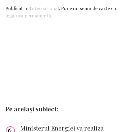
e
at
it
k
ai
se
p
Publicat în
International
. Pune un semn de carte cu
b
s
te
e
l
n
y
legătura permanentă
.
o
A
r
dI
g
Li
o
p
n
er
n
k
p
k
Pe același subiect:
Ministerul Energiei va realiza