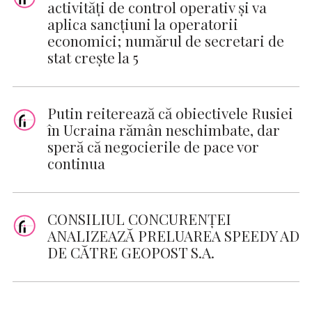
activităţi de control operativ şi va
aplica sancţiuni la operatorii
economici; numărul de secretari de
stat creşte la 5
Putin reiterează că obiectivele Rusiei
în Ucraina rămân neschimbate, dar
speră că negocierile de pace vor
continua
CONSILIUL CONCURENȚEI
ANALIZEAZĂ PRELUAREA SPEEDY AD
DE CĂTRE GEOPOST S.A.