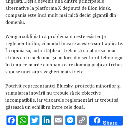
angajaţi. Deşi a devenit una dintre principalele
alternative la platforma X deţinută de Elon Musk,
compania este încă mult mai mică decât giganţii din
domeniu.
Wang a subliniat că problema nu este existenţa
reglementărilor, ci modul în care acestea sunt aplicate.
În opinia sa, autorităţile ar trebui să colaboreze mai
strâns cu firmele mici şi mijlocii din sectorul tehnologic,
în timp ce marile companii care domină piaţa ar trebui
supuse unei supravegheri mai stricte.
Potrivit reprezentantei Bluesky, protecţia minorilor şi
stimularea inovării nu trebuie să fie obiective
incompatibile, iar viitoarele reglementări ar trebui să
găsească un echilibru între cele două.
F
W
T
Li
E
M
C
Share
ac
h
w
n
m
es
o