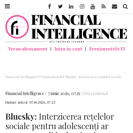
Facebook
Twitter
Linkedin
Instagram
Youtube
Feed
Mail
Căutar
Vreau abonament
|
Intra in cont
|
Evenimentele FI
Financial Intelligence
>
International
>
Bluesky: Interzicerea reţelelor sociale
pentru adolescenţi ar putea consolida dominaţia marilor platforme tehnologice
Financial Intelligence
7 iunie 2026, 07:25
International
Update articol:
07.06.2026, 07:25
Bluesky:
Interzicerea reţelelor
sociale pentru adolescenţi ar