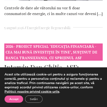
Centrele de date ale viitorului nu vor fi doar
consumatori de energie, ci în multe cazuri vor deveni […]
5 august 2026
Energie
Energie Regenerabilă
2026 - PROIECT SPECIAL "EDUCAȚIA FINANCIARĂ -
CEA MAI BUNĂ INVESTIȚIE ÎN TINE", SUSȚINUT DE
BANCA TRANSILVANIA, CU SPRIJINUL ASF
Interviu Dan Chitic, ASF:
“Educația financiară oferă
Acest site utilizează cookie-uri pentru a asigura funcționarea
corectă, pentru a personaliza conținutul și reclamele și pentru a
libertatea de a decide în
analiza traficul. Prin continuarea navigării pe acest site, vă
exprimați acordul privind utilizarea cookie-urilor, conform
cunoștință de cauză și de a nu
Politicii noastre privind cookie-urile
.
cădea în capcana datoriilor
Accept
Setări