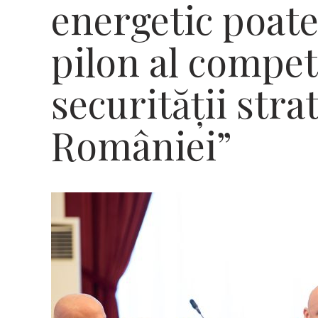
energetic poat
pilon al competi
securității stra
României”