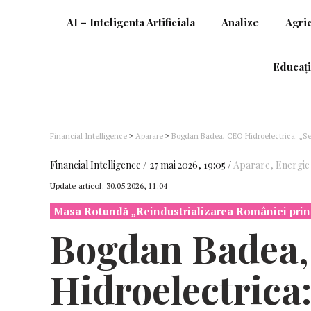
AI – Inteligenta Artificiala
Analize
Agri
Educați
Financial Intelligence
>
Aparare
>
Bogdan Badea, CEO Hidroelectrica: „Sect
securității strategice a României”
Financial Intelligence
27 mai 2026, 19:05
Aparare
,
Energie
Update articol:
30.05.2026, 11:04
Masa Rotundă „Reindustrializarea României prin 
Bogdan Badea
Hidroelectrica