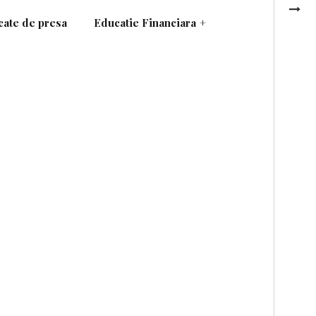
ate de presa
Educatie Financiara
+