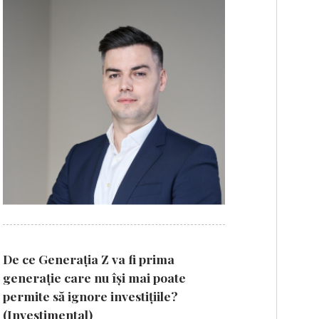
De ce Generația Z va fi prima
generație care nu își mai poate
permite să ignore investițiile?
(Investimental)