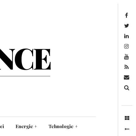
Facebook
Twitter
Linkedin
Instagram
Youtube
Feed
Mail
Căutare
ci
Energie
+
Tehnologie
+