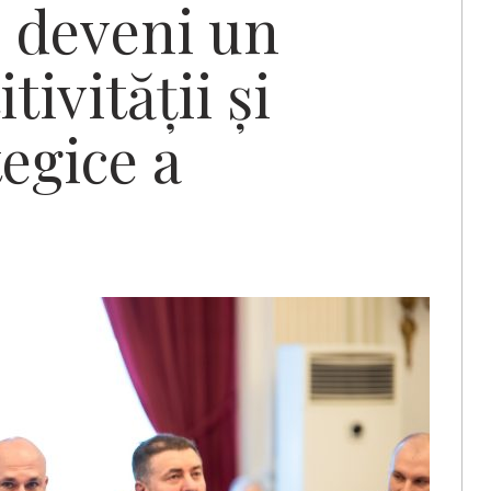
e deveni un
tivității și
tegice a