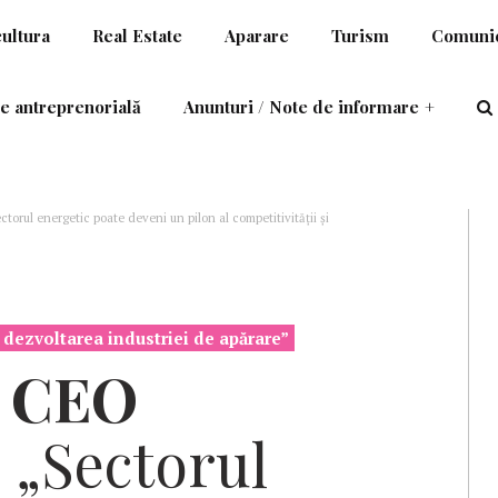
cultura
Real Estate
Aparare
Turism
Comunic
e antreprenorială
Anunturi / Note de informare
+
orul energetic poate deveni un pilon al competitivității și
dezvoltarea industriei de apărare”
,
CEO
:
„Sectorul