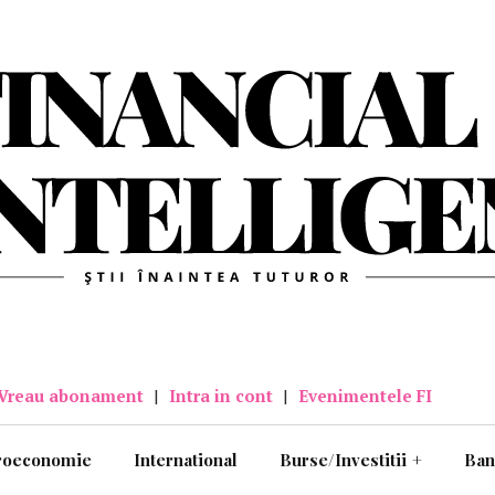
Vreau abonament
|
Intra in cont
|
Evenimentele FI
roeconomie
International
Burse/Investitii
+
Ban