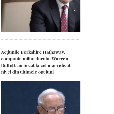
Acțiunile Berkshire Hathaway,
compania miliardarului Warren
Buffett, au urcat la cel mai ridicat
nivel din ultimele opt luni