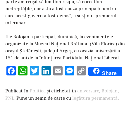
parte am reuşit să limităm risipa, să corectăm
nedreptăţile, dar asta a fost cauza principală pentru
care acest guvern a fost demis”, a susţinut premierul
interimar.
Ilie Bolojan a participat, duminică, la evenimentele
organizate la Muzeul Naţional Brătianu (Vila Florica) din
oraşul Ştefăneşti, judeţul Argeş, cu ocazia aniversării a
151 de ani de la înfiinţarea Partidului Naţional Liberal.
F
W
T
Li
E
M
C
Share
ac
h
w
n
m
es
o
e
at
it
k
ai
se
p
Publicat în
Politica
și etichetat în
aniversare
,
Bolojan
,
b
s
te
e
l
n
y
PNL
. Pune un semn de carte cu
legătura permanentă
.
o
A
r
dI
g
Li
o
p
n
er
n
k
p
k