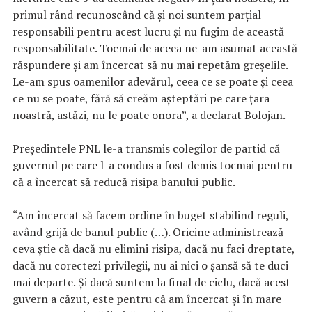
primul rând recunoscând că şi noi suntem parţial
responsabili pentru acest lucru şi nu fugim de această
responsabilitate. Tocmai de aceea ne-am asumat această
răspundere şi am încercat să nu mai repetăm greşelile.
Le-am spus oamenilor adevărul, ceea ce se poate şi ceea
ce nu se poate, fără să creăm aşteptări pe care ţara
noastră, astăzi, nu le poate onora”, a declarat Bolojan.
Preşedintele PNL le-a transmis colegilor de partid că
guvernul pe care l-a condus a fost demis tocmai pentru
că a încercat să reducă risipa banului public.
“Am încercat să facem ordine în buget stabilind reguli,
având grijă de banul public (…). Oricine administrează
ceva ştie că dacă nu elimini risipa, dacă nu faci dreptate,
dacă nu corectezi privilegii, nu ai nici o şansă să te duci
mai departe. Şi dacă suntem la final de ciclu, dacă acest
guvern a căzut, este pentru că am încercat şi în mare