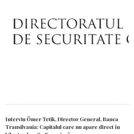
Interviu Ömer Tetik, Director General, Banca
Transilvania: Capitalul care nu apare direct în