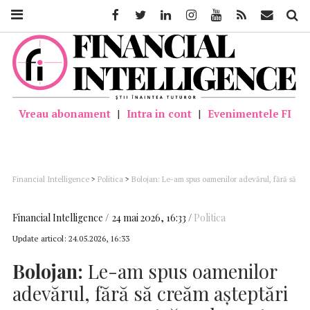
Facebook
Twitter
Linkedin
Instagram
Youtube
Feed
Mail
Căutar
Vreau abonament
|
Intra in cont
|
Evenimentele FI
Financial Intelligence
>
Politica
>
Bolojan: Le-am spus oamenilor adevărul, fără să
creăm aşteptări pe care ţara noastră nu le poate onora
Financial Intelligence
24 mai 2026, 16:33
Politica
Update articol:
24.05.2026, 16:33
Bolojan:
Le-am spus oamenilor
adevărul, fără să creăm aşteptări