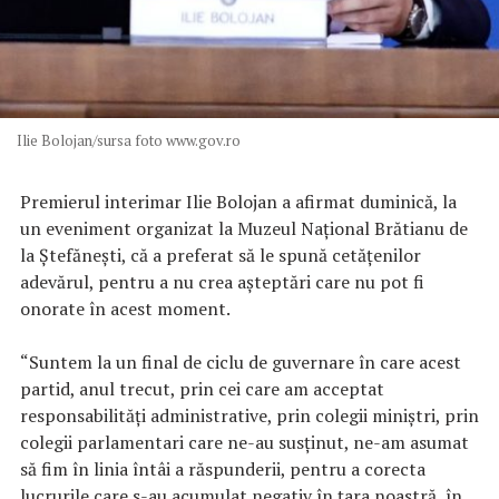
Ilie Bolojan/sursa foto www.gov.ro
Premierul interimar Ilie Bolojan a afirmat duminică, la
un eveniment organizat la Muzeul Naţional Brătianu de
la Ştefăneşti, că a preferat să le spună cetăţenilor
adevărul, pentru a nu crea aşteptări care nu pot fi
onorate în acest moment.
“Suntem la un final de ciclu de guvernare în care acest
partid, anul trecut, prin cei care am acceptat
responsabilităţi administrative, prin colegii miniştri, prin
colegii parlamentari care ne-au susţinut, ne-am asumat
să fim în linia întâi a răspunderii, pentru a corecta
lucrurile care s-au acumulat negativ în ţara noastră, în