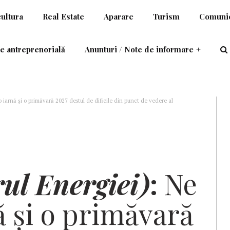
cultura
Real Estate
Aparare
Turism
Comunic
e antreprenorială
Anunturi / Note de informare
+
o iarnă şi o primăvară 2027 destul de dificile din punct de vedere al
ul Energiei)
:
Ne
ă şi o primăvară