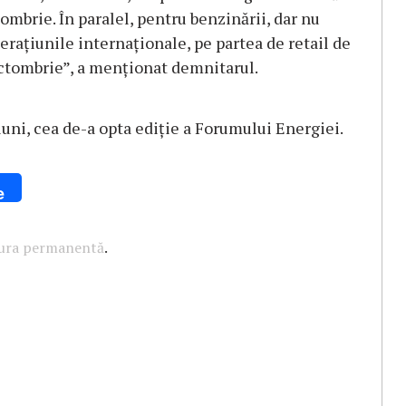
ombrie. În paralel, pentru benzinării, dar nu
raţiunile internaţionale, pe partea de retail de
octombrie”, a menţionat demnitarul.
luni, cea de-a opta ediţie a Forumului Energiei.
e
tura permanentă
.