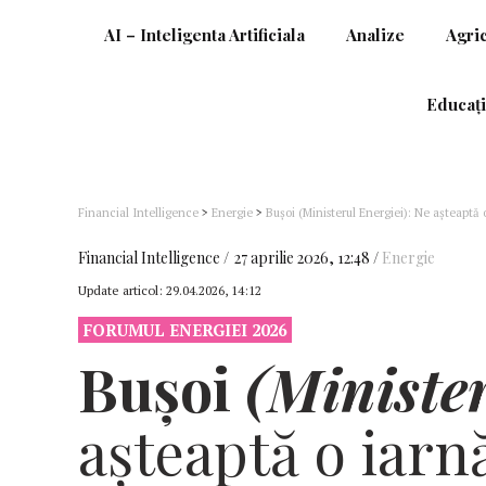
AI – Inteligenta Artificiala
Analize
Agri
Educați
Financial Intelligence
>
Energie
>
Buşoi (Ministerul Energiei): Ne aşteaptă 
preţurilor la gaze – video
Financial Intelligence
27 aprilie 2026, 12:48
Energie
Update articol:
29.04.2026, 14:12
FORUMUL ENERGIEI 2026
Buşoi
(Minister
aşteaptă o iarn