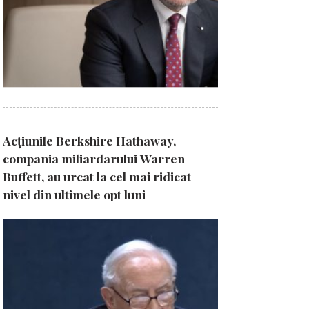
Acțiunile Berkshire Hathaway,
compania miliardarului Warren
Buffett, au urcat la cel mai ridicat
nivel din ultimele opt luni