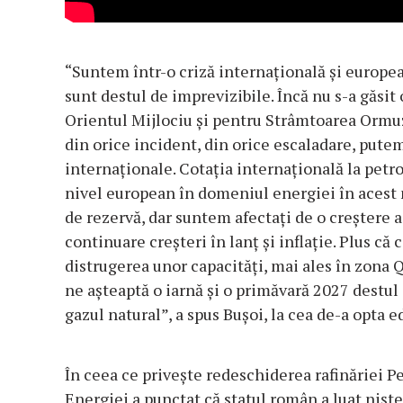
“Suntem într-o criză internaţională şi european
sunt destul de imprevizibile. Încă nu s-a găsit 
Orientul Mijlociu şi pentru Strâmtoarea Ormuz
din orice incident, din orice escaladare, pute
internaţionale. Cotaţia internaţională la petro
nivel european în domeniul energiei în acest 
de rezervă, dar suntem afectaţi de o creştere a
continuare creşteri în lanţ şi inflaţie. Plus c
distrugerea unor capacităţi, mai ales în zona Qa
ne aşteaptă o iarnă şi o primăvară 2027 destul 
gazul natural”, a spus Buşoi, la cea de-a opta 
În ceea ce priveşte redeschiderea rafinăriei P
Energiei a punctat că statul român a luat nişte