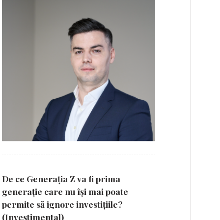
De ce Generația Z va fi prima
generație care nu își mai poate
permite să ignore investițiile?
(Investimental)