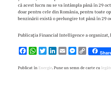
că acest lucru nu se va întâmpla până în 29 oct
doar pentru cele din România, pentru toate ope
benzinării există o prelungire tot până în 29 
Publicaţia Financial Intelligence a organizat, 
F
W
T
Li
E
M
C
Shar
ac
h
w
n
m
es
o
e
at
it
k
ai
se
p
Publicat în
Energie
. Pune un semn de carte cu
legă
b
s
te
e
l
n
y
o
A
r
dI
g
Li
o
p
n
er
n
k
p
k