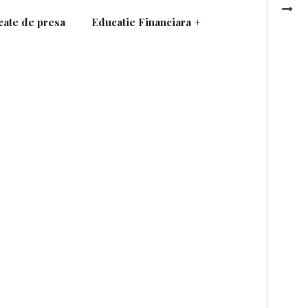
ate de presa
Educatie Financiara
+