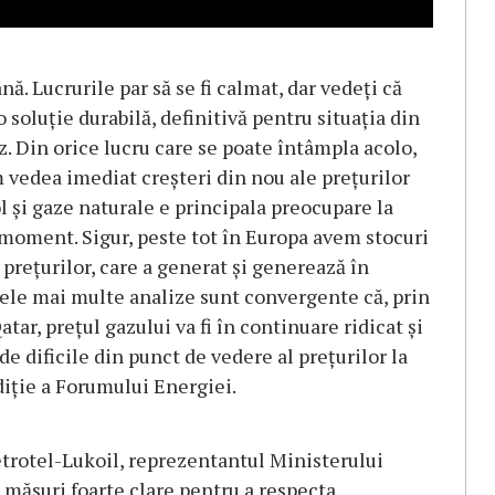
ă. Lucrurile par să se fi calmat, dar vedeţi că
o soluţie durabilă, definitivă pentru situaţia din
. Din orice lucru care se poate întâmpla acolo,
m vedea imediat creşteri din nou ale preţurilor
l şi gaze naturale e principala preocupare la
moment. Sigur, peste tot în Europa avem stocuri
 preţurilor, care a generat şi generează în
ă cele mai multe analize sunt convergente că, prin
tar, preţul gazului va fi în continuare ridicat şi
de dificile din punct de vedere al preţurilor la
ediţie a Forumului Energiei.
etrotel-Lukoil, reprezentantul Ministerului
 măsuri foarte clare pentru a respecta