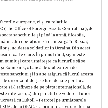
facerile europene, ci şi cu relaţiile
 (The Office of Foreign Assets Control, n.r.), de
pecta sancţiunile şi până la urmă, filosofia,
mânia, din operaţiuni să nu meargă în Rusia şi
ilor şi uciderea soldaţilor în Ucraina. Din acest
ăsuri foarte clare. În primul rând, sigur este
m numit şi care urmăreşte ca lucrurile să se
e şi Eximbank, o bancă de stat extrem de
ceste sancţiuni şi în a se asigura că lucrul acesta
 de un orizont de şase luni de zile pentru a
are să-l rafineze de pe piaţa internaţională, de
ste interzis. (…) din punctul de vedere al unor
 lucrează cu Lukoil – Petrotel pe următoarele
l SUA, de la OFAC, s-a primit o asigurare fermă