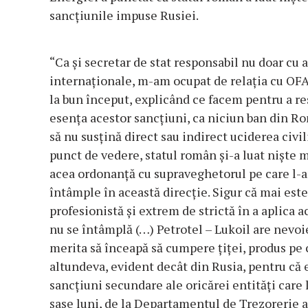
sancţiunile impuse Rusiei.
“Ca şi secretar de stat responsabil nu doar cu a
internaţionale, m-am ocupat de relaţia cu OFAC
la bun început, explicând ce facem pentru a res
esenţa acestor sancţiuni, ca niciun ban din Ro
să nu susţină direct sau indirect uciderea civil
punct de vedere, statul român şi-a luat nişte m
acea ordonanţă cu supraveghetorul pe care l-a
întâmple în această direcţie. Sigur că mai est
profesionistă şi extrem de strictă în a aplica a
nu se întâmplă (…) Petrotel – Lukoil are nevoie
merita să înceapă să cumpere ţiţei, produs pe c
altundeva, evident decât din Rusia, pentru că e
sancţiuni secundare ale oricărei entităţi care
şase luni, de la Departamentul de Trezorerie a