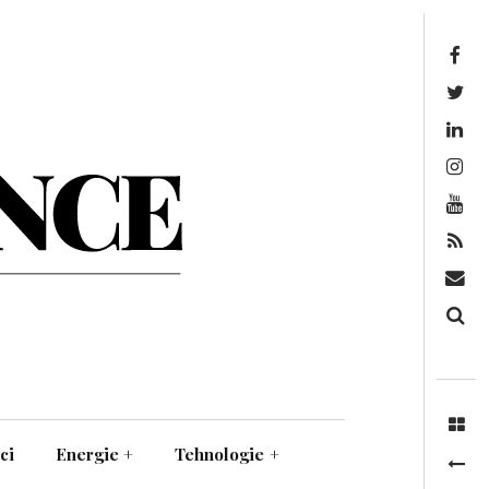
Facebook
Twitter
Linkedin
Instagram
Youtube
Feed
Mail
Căutare
ci
Energie
+
Tehnologie
+