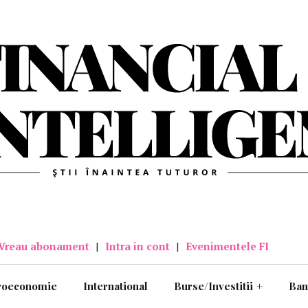
Vreau abonament
|
Intra in cont
|
Evenimentele FI
roeconomie
International
Burse/Investitii
+
Ban