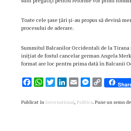
sunt pregătiţi pentru reforme vor primi fonduri
Toate cele şase ţări şi-au propus să devină mem
procesului de aderare.
Summitul Balcanilor Occidentali de la Tirana s
iniţiat de fostul cancelar german Angela Merke
format are loc pentru prima dată în Balcanii O
F
W
T
Li
E
M
C
Shar
ac
h
w
n
m
es
o
e
at
it
k
ai
se
p
Publicat în
International
,
Politica
. Pune un semn de
b
s
te
e
l
n
y
o
A
r
dI
g
Li
o
p
n
er
n