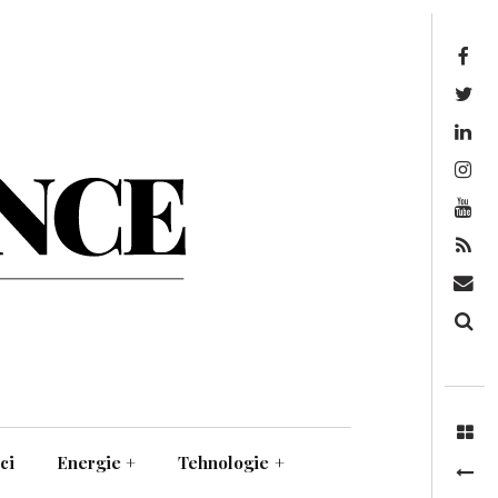
Facebook
Twitter
Linkedin
Instagram
Youtube
Feed
Mail
Căutare
ci
Energie
+
Tehnologie
+