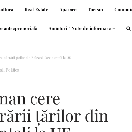
cultura
Real Estate
Aparare
Turism
Comunic
e antreprenorială
Anunturi / Note de informare
+
 aderării ţărilor din Balcanii Occidentali la UE
al
,
Politica
man cere
ării ţărilor din