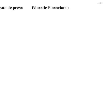
ate de presa
Educatie Financiara
+