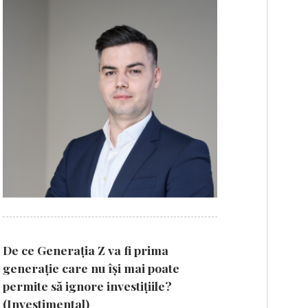
De ce Generația Z va fi prima
generație care nu își mai poate
permite să ignore investițiile?
(Investimental)