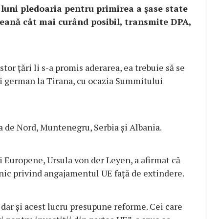
luni pledoaria pentru primirea a şase state
eană cât mai curând posibil, transmite DPA,
stor ţări li s-a promis aderarea, ea trebuie să se
ui german la Tirana, cu ocazia Summitului
a de Nord, Muntenegru, Serbia şi Albania.
 Europene, Ursula von der Leyen, a afirmat că
nic privind angajamentul UE faţă de extindere.
t, dar şi acest lucru presupune reforme. Cei care