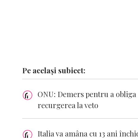
k
p
k
Pe același subiect:
ONU: Demers pentru a obliga Co
recurgerea la veto
Italia va amâna cu 13 ani înch