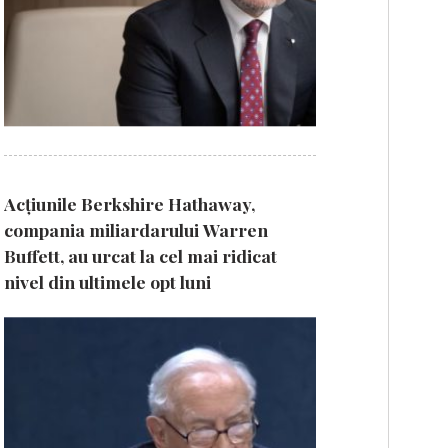
Acțiunile Berkshire Hathaway,
compania miliardarului Warren
Buffett, au urcat la cel mai ridicat
nivel din ultimele opt luni