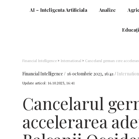
AI – Inteligenta Artificiala
Analize
Agri
Educați
Financial Intelligence
>
International
>
Cancelarul german cere accelerarea
Financial Intelligence
16 octombrie 2023, 16:41
Internation
Update articol:
16.10.2023, 16:41
Cancelarul ger
accelerarea ader