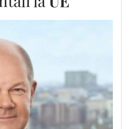
ntali la
UE