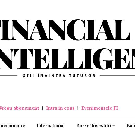
Vreau abonament
|
Intra in cont
|
Evenimentele FI
roeconomie
International
Burse/Investitii
+
Ban