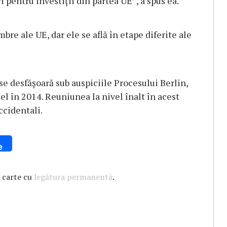
 pentru investiţii din partea UE”, a spus ea.
bre ale UE, dar ele se află în etape diferite ale
e desfăşoară sub auspiciile Procesului Berlin,
l în 2014. Reuniunea la nivel înalt în acest
ccidentali.
e
 carte cu
legătura permanentă
.