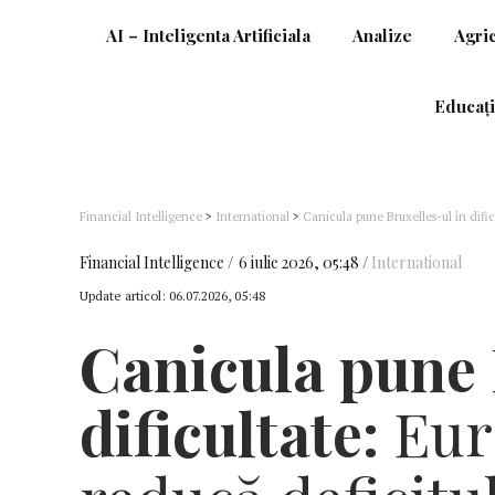
AI – Inteligenta Artificiala
Analize
Agri
Educați
Financial Intelligence
>
International
>
Canicula pune Bruxelles-ul în difi
importă tot mai multe aparate de aer condiţionat chinezeşti
Financial Intelligence
6 iulie 2026, 05:48
International
Update articol:
06.07.2026, 05:48
Canicula pune 
dificultate:
Eur