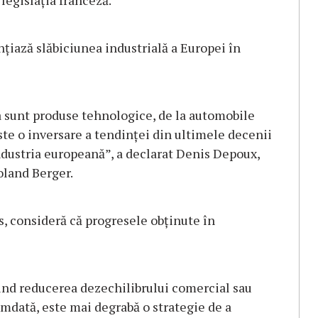
legislaţia franceză.
nţiază slăbiciunea industrială a Europei în
 sunt produse tehnologice, de la automobile
ste o inversare a tendinţei din ultimele decenii
ndustria europeană”, a declarat Denis Depoux,
oland Berger.
s, consideră că progresele obţinute în
ind reducerea dezechilibrului comercial sau
ată, este mai degrabă o strategie de a