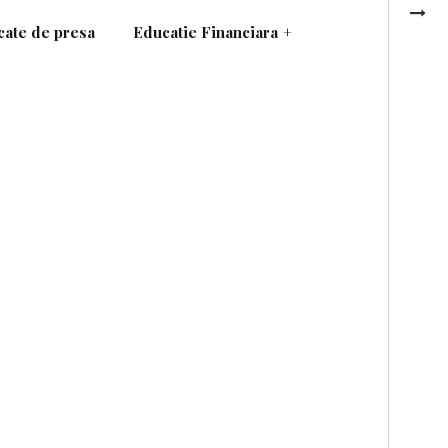
ate de presa
Educatie Financiara
+