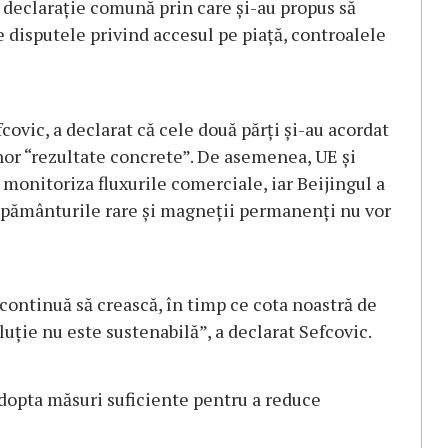
 declaraţie comună prin care şi-au propus să
e disputele privind accesul pe piaţă, controalele
vic, a declarat că cele două părţi şi-au acordat
or “rezultate concrete”. De asemenea, UE şi
monitoriza fluxurile comerciale, iar Beijingul a
ru pământurile rare şi magneţii permanenţi nu vor
ontinuă să crească, în timp ce cota noastră de
uţie nu este sustenabilă”, a declarat Sefcovic.
 adopta măsuri suficiente pentru a reduce