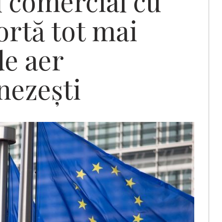
l comercial cu
ortă tot mai
de aer
nezeşti