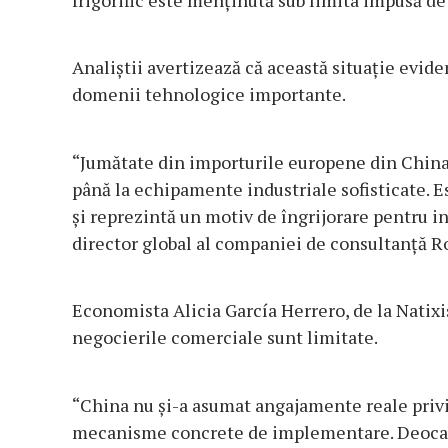
frigorific este menţinută sub limita impusă de 
Analiştii avertizează că această situaţie evide
domenii tehnologice importante.
“Jumătate din importurile europene din China
până la echipamente industriale sofisticate. E
şi reprezintă un motiv de îngrijorare pentru i
director global al companiei de consultanţă R
Economista Alicia García Herrero, de la Natixi
negocierile comerciale sunt limitate.
“China nu şi-a asumat angajamente reale priv
mecanisme concrete de implementare. Deocamd