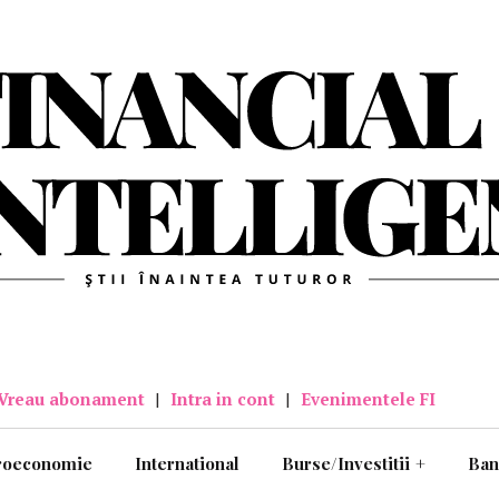
Vreau abonament
|
Intra in cont
|
Evenimentele FI
roeconomie
International
Burse/Investitii
+
Ban