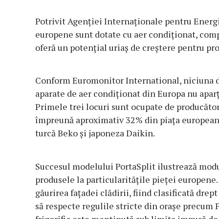
Potrivit Agenţiei Internaţionale pentru Energ
europene sunt dotate cu aer condiţionat, comp
oferă un potenţial uriaş de creştere pentru pro
Conform Euromonitor International, niciuna d
aparate de aer condiţionat din Europa nu apa
Primele trei locuri sunt ocupate de producător
împreună aproximativ 32% din piaţa european
turcă Beko şi japoneza Daikin.
Succesul modelului PortaSplit ilustrează modu
produsele la particularităţile pieţei europene.
găurirea faţadei clădirii, fiind clasificată drep
să respecte regulile stricte din oraşe precum 