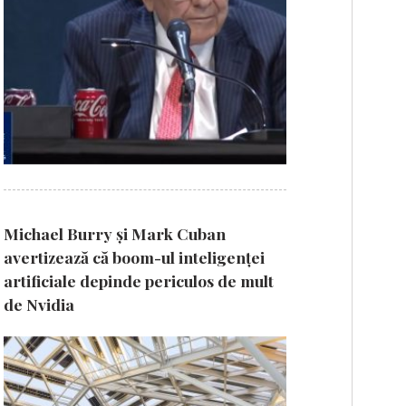
Michael Burry și Mark Cuban
avertizează că boom-ul inteligenței
artificiale depinde periculos de mult
de Nvidia