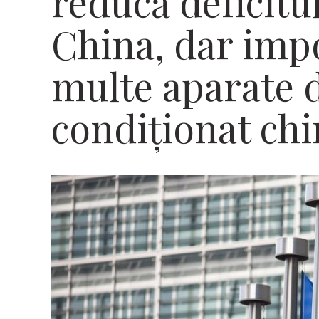
reducă deficitu
China, dar imp
multe aparate 
condiţionat chi