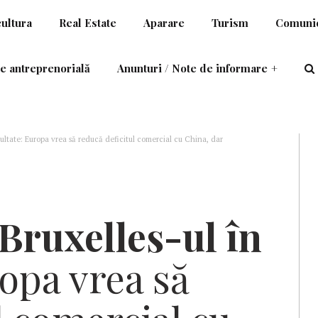
cultura
Real Estate
Aparare
Turism
Comunic
e antreprenorială
Anunturi / Note de informare
+
cultate: Europa vrea să reducă deficitul comercial cu China, dar
Bruxelles-ul în
opa vrea să