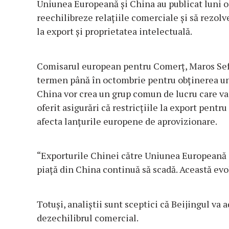
Uniunea Europeană şi China au publicat luni o
reechilibreze relaţiile comerciale şi să rezolv
la export şi proprietatea intelectuală.
Comisarul european pentru Comerţ, Maros Sefco
termen până în octombrie pentru obţinerea un
China vor crea un grup comun de lucru care va 
oferit asigurări că restricţiile la export pent
afecta lanţurile europene de aprovizionare.
“Exporturile Chinei către Uniunea Europeană c
piaţă din China continuă să scadă. Această evol
Totuşi, analiştii sunt sceptici că Beijingul va
dezechilibrul comercial.