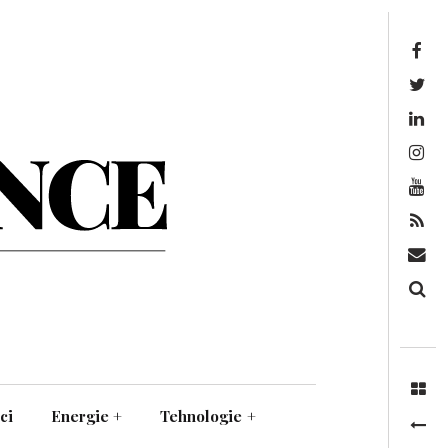
Facebook
Twitter
Linkedin
Instagram
Youtube
Feed
Mail
Căutare
ci
Energie
+
Tehnologie
+