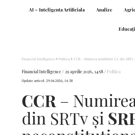
AI – Inteligenta Artificiala
Analize
Agri
Educați
Financial Intelligence
>
Politica
>
CCR – Numirea membrilor CA din SRTv și
Financial Intelligence
29 aprilie 2026, 14:58
Politica
Update articol:
29.04.2026, 14:58
CCR
– Numire
din SRTv și
SR