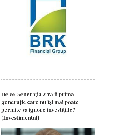
De ce Generația Z va fi prima
generație care nu își mai poate
permite să ignore investițiile?
(Investimental)