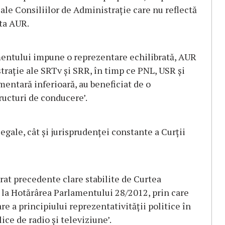
le Consiliilor de Administrație care nu reflectă
ăta AUR.
lamentului impune o reprezentare echilibrată, AUR
trație ale SRTv și SRR, în timp ce PNL, USR și
entară inferioară, au beneficiat de o
ructuri de conducere’.
legale, cât și jurisprudenței constante a Curții
orat precedente clare stabilite de Curtea
e la Hotărârea Parlamentului 28/2012, prin care
re a principiului reprezentativității politice în
ice de radio și televiziune’.