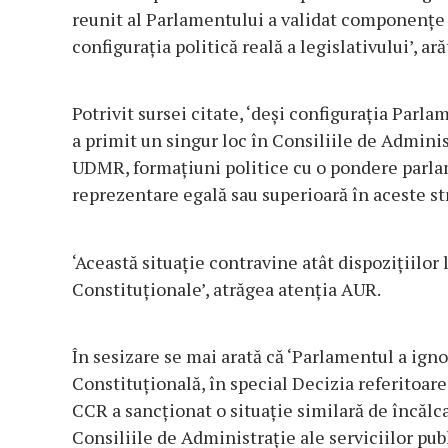
reunit al Parlamentului a validat componențe a
configurația politică reală a legislativului’, ar
Potrivit sursei citate, ‘deși configurația Par
a primit un singur loc în Consiliile de Adminis
UDMR, formațiuni politice cu o pondere parlam
reprezentare egală sau superioară în aceste st
‘Această situație contravine atât dispozițiilor 
Constituționale’, atrăgea atenția AUR.
În sesizare se mai arată că ‘Parlamentul a ign
Constituțională, în special Decizia referitoar
CCR a sancționat o situație similară de încălca
Consiliile de Administrație ale serviciilor publ