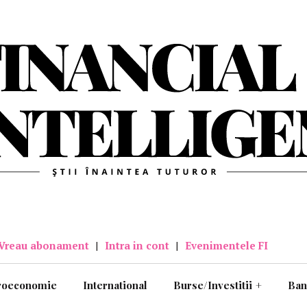
Vreau abonament
|
Intra in cont
|
Evenimentele FI
roeconomie
International
Burse/Investitii
+
Ban