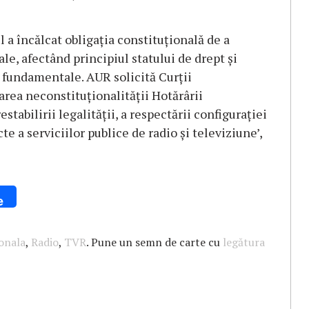
 a încălcat obligația constituțională de a
le, afectând principiul statului de drept și
e fundamentale. AUR solicită Curții
area neconstituționalității Hotărârii
abilirii legalității, a respectării configurației
te a serviciilor publice de radio și televiziune’,
e
onala
,
Radio
,
TVR
. Pune un semn de carte cu
legătura