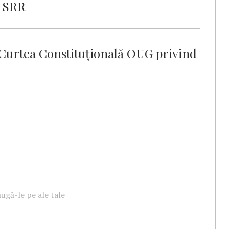
i SRR
a Curtea Constituțională OUG privind
ugă-le pe ale tale