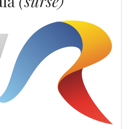
ală
(surse)