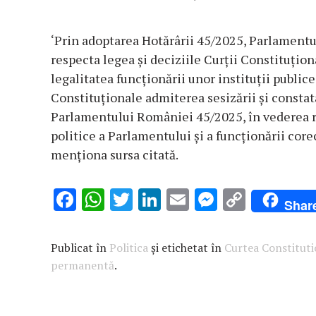
‘Prin adoptarea Hotărârii 45/2025, Parlamentul
respecta legea și deciziile Curții Constituționa
legalitatea funcționării unor instituții public
Constituționale admiterea sesizării și constat
Parlamentului României 45/2025, în vederea rest
politice a Parlamentului și a funcționării corec
menționa sursa citată.
F
W
T
Li
E
M
C
Shar
ac
h
w
n
m
es
o
e
at
it
k
ai
se
p
Publicat în
Politica
și etichetat în
Curtea Constituti
b
s
te
e
l
n
y
permanentă
.
o
A
r
dI
g
Li
o
p
n
er
n