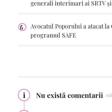
generali interimari ai SRTV ş
Avocatul Poporului a atacat l
programul SAFE
i
Nu există comentarii
Adă