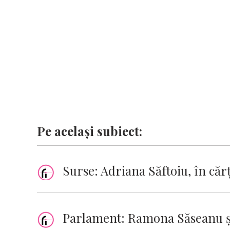
k
p
k
Pe același subiect:
Surse: Adriana Săftoiu, în căr
Parlament: Ramona Săseanu şi