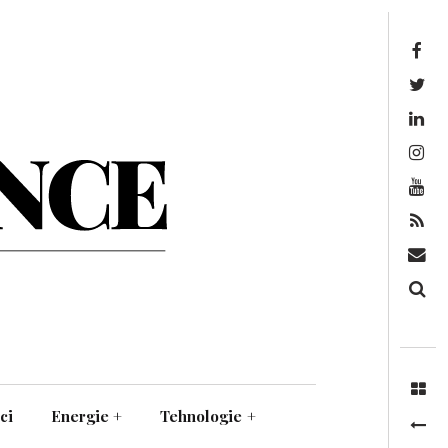
Facebook
Twitter
Linkedin
Instagram
Youtube
Feed
Mail
Căutare
ci
Energie
+
Tehnologie
+