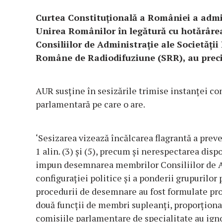
Curtea Constituțională a României a admis,
Unirea Românilor în legătură cu hotărâr
Consiliilor de Administrație ale Societăți
Române de Radiodifuziune (SRR), au prec
AUR susține în sesizările trimise instanței con
parlamentară pe care o are.
‘Sesizarea vizează încălcarea flagrantă a preve
1 alin. (3) și (5), precum și nerespectarea disp
impun desemnarea membrilor Consiliilor de A
configurației politice și a ponderii grupurilo
procedurii de desemnare au fost formulate pro
două funcții de membri supleanți, proporționa
comisiile parlamentare de specialitate au igno