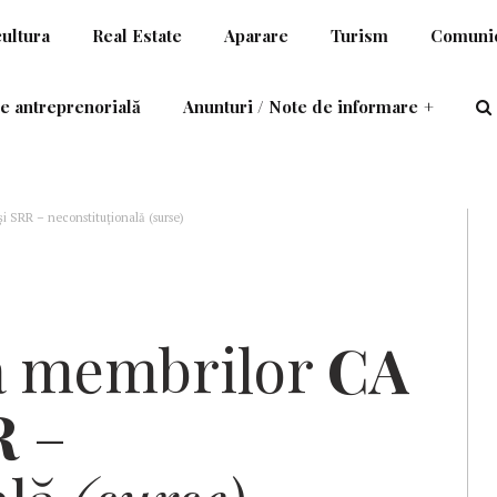
cultura
Real Estate
Aparare
Turism
Comunic
e antreprenorială
Anunturi / Note de informare
+
 SRR – neconstituțională (surse)
a membrilor
CA
R
–