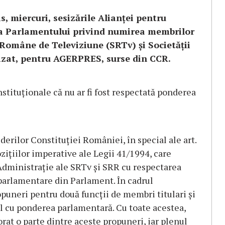
 miercuri, sesizările Alianței pentru
ea Parlamentului privind numirea membrilor
i Române de Televiziune (SRTv) și Societății
izat, pentru AGERPRES, surse din CCR.
stituționale că nu ar fi fost respectată ponderea
derilor Constituției României, în special ale art.
ozițiilor imperative ale Legii 41/1994, care
dministrație ale SRTv și SRR cu respectarea
r parlamentare din Parlament. În cadrul
puneri pentru două funcții de membri titulari și
l cu ponderea parlamentară. Cu toate acestea,
rat o parte dintre aceste propuneri, iar plenul