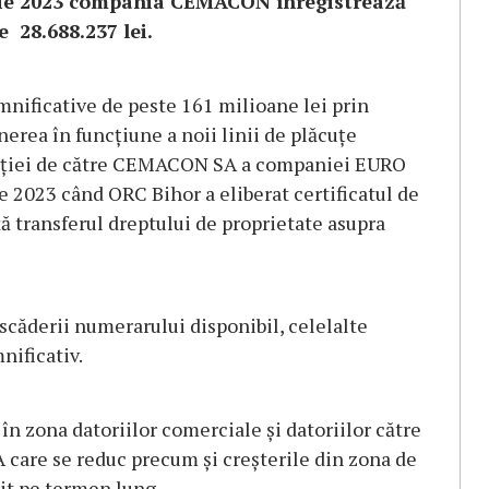
unie 2023 compania CEMACON înregistrează
e
28.688.237
lei.
emnificative de peste 161 milioane lei prin
nerea în funcțiune a noii linii de plăcuţe
hiziției de către CEMACON SA a companiei EURO
e 2023 când ORC Bihor a eliberat certificatul de
tă transferul dreptului de proprietate asupra
scăderii numerarului disponibil, celelalte
nificativ.
 în zona datoriilor comerciale și datoriilor către
 care se reduc precum și creșterile din zona de
it pe termen lung.