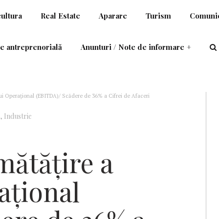
cultura
Real Estate
Aparare
Turism
Comunic
e antreprenorială
Anunturi / Note de informare
+
ui Operațional (EBITDA)/ Scădere de 36% a Cifrei de Afaceri
,
Industrie
mătățire a
ațional