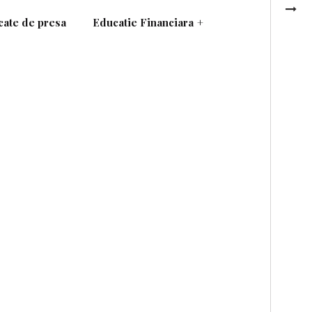
ate de presa
Educatie Financiara
+