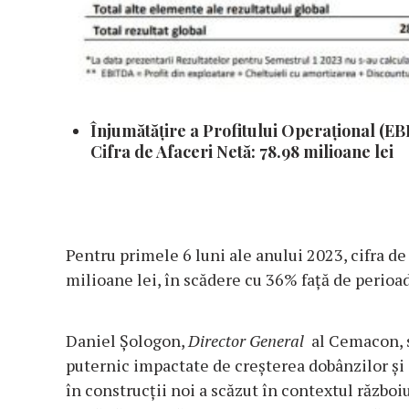
Înjumătățire a Profitului Operațional (EB
Cifra de Afaceri Netă: 78.98 milioane lei
Pentru primele 6 luni ale anului 2023, cifra d
milioane lei, în scădere cu 36% față de perioad
Daniel Șologon,
Director General
al Cemacon, s
puternic impactate de creșterea dobânzilor și in
în construcții noi a scăzut în contextul războ