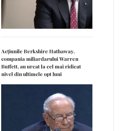
Acțiunile Berkshire Hathaway,
compania miliardarului Warren
Buffett, au urcat la cel mai ridicat
nivel din ultimele opt luni