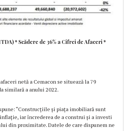
ITDA) * Scădere de 36% a Cifrei de Afaceri *
e afaceri netă a Cemacon se situează la 79
a similară a anului 2022.
pune: “Construcțiile și piața imobiliară sunt
flație, iar încrederea de a construi și a investi
iului din proximitate. Datele de care dispunem ne