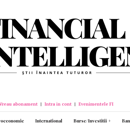
Vreau abonament
|
Intra in cont
|
Evenimentele FI
roeconomie
International
Burse/Investitii
+
Ban