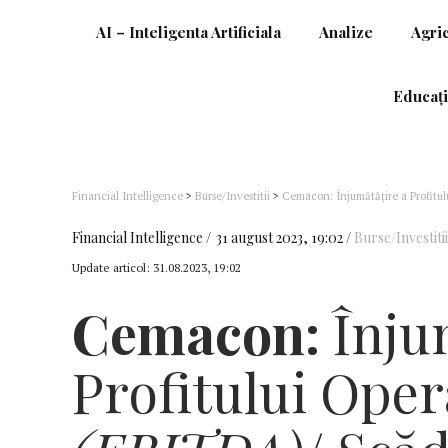
AI – Inteligenta Artificiala
Analize
Agri
Educați
Financial Intelligence
>
Burse/Investitii
>
Cemacon: Înjumătățire a Profitul
Financial Intelligence
31 august 2023, 19:02
Burse/Investitii
Update articol:
31.08.2023, 19:02
Cemacon:
Înju
Profitului Oper