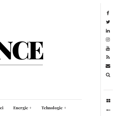
Facebook
Twitter
Linkedin
Instagram
Youtube
Feed
Mail
Căutare
ci
Energie
+
Tehnologie
+