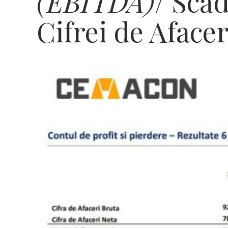
(EBITDA)
/ Scă
Cifrei de Afacer