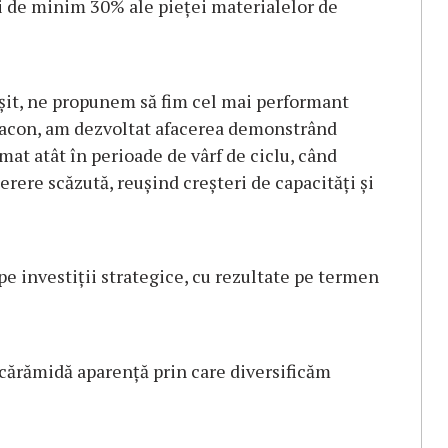
ri de minim 30% ale pieței materialelor de
bușit, ne propunem să fim cel mai performant
Cemacon, am dezvoltat afacerea demonstrând
mat atât în perioade de vârf de ciclu, când
cerere scăzută, reușind creșteri de capacități și
pe investiții strategice, cu rezultate pe termen
 cărămidă aparență prin care diversificăm