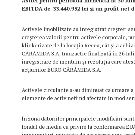
Astfel pentru perioada încheiată la 30 I
EBITDA de
33.440.952
lei și un profit net d
Activele imobilizate au înregistrat creșteri s
creșterea valorii pentru activele corporale, pu
klinkerizate de la locația Recea, cât și a ac
CĂRĂMIDA S.A, tranzacție finalizată în 26 Iuli
înregistrare de mentuni și rezoluția care ates
acțiunilor EURO CĂRĂMIDA S.A.
Activele circulante s-au diminuat ca urmare a 
elemente de activ nefiind afectate în mod sem
În zona datoriilor principalele modificări sunt
fondul de mediu cu privire la conformarea EUA
împrumuturi, generate de accesarea unui cred