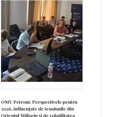
OMV Petrom: Perspectivele pentru
2026, influențate de tensiunile din
Orientul Mijlociu și de volatilitatea