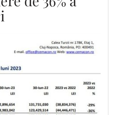
dere de 36% a
i