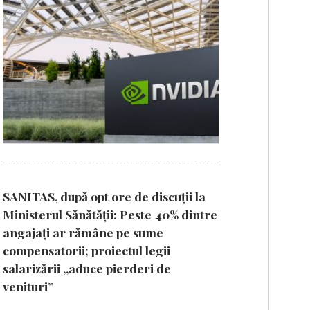
SANITAS, după opt ore de discuții la
Ministerul Sănătății: Peste 40% dintre
angajați ar rămâne pe sume
compensatorii; proiectul legii
salarizării „aduce pierderi de
venituri”