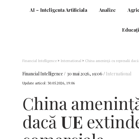
AI – Inteligenta Artificiala
Analize
Agri
Educați
Financial Intelligence
>
International
>
China ameninţă cu represalii dacă
Financial Intelligence
30 mai 2026, 19:06
International
Update articol:
30.05.2026, 19:06
China ameninţă
dacă
UE
extinde