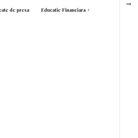
ate de presa
Educatie Financiara
+