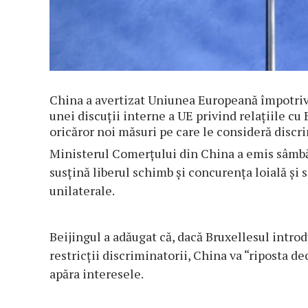
China a avertizat Uniunea Europeană împotriva
unei discuţii interne a UE privind relaţiile cu
oricăror noi măsuri pe care le consideră discri
Ministerul Comerţului din China a emis sâmbăt
susţină liberul schimb şi concurenţa loială şi 
unilaterale.
Beijingul a adăugat că, dacă Bruxellesul intr
restricţii discriminatorii, China va “riposta de
apăra interesele.