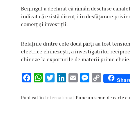
Beijingul a declarat că rămân deschise canale
indicat că există discuţii în desfăşurare priv
comerţ şi investiţii.
Relaţiile dintre cele două părţi au fost tensio
electrice chinezeşti, a investigaţiilor reciproc
chineze la exporturile de materii prime cheie
F
W
T
Li
E
M
C
Shar
ac
h
w
n
m
es
o
e
at
it
k
ai
se
p
Publicat în
International
. Pune un semn de carte c
b
s
te
e
l
n
y
o
A
r
dI
g
Li
o
p
n
er
n