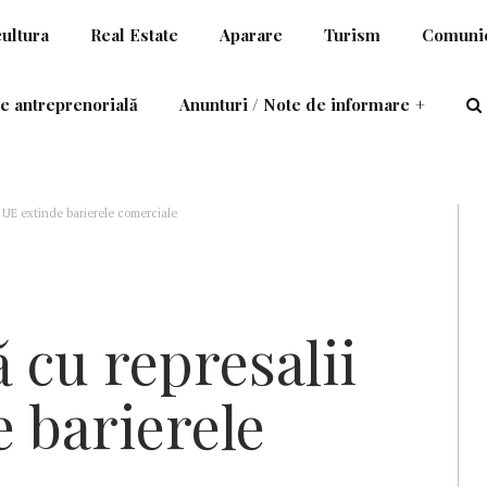
cultura
Real Estate
Aparare
Turism
Comunic
e antreprenorială
Anunturi / Note de informare
+
 UE extinde barierele comerciale
 cu represalii
 barierele