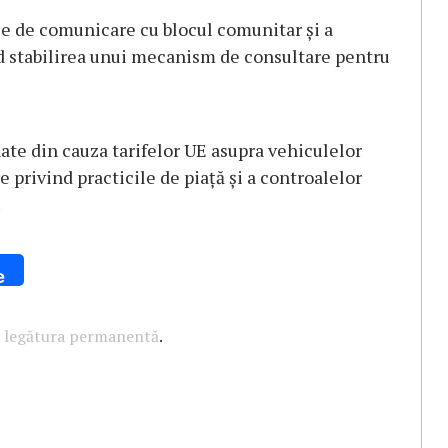
le de comunicare cu blocul comunitar şi a
ind stabilirea unui mecanism de consultare pentru
nate din cauza tarifelor UE asupra vehiculelor
e privind practicile de piaţă şi a controalelor
.
e
u
legătura permanentă
.