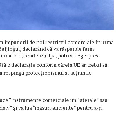
 impunerii de noi restricţii comerciale în urma
 Beijingul, declarând că va răspunde ferm
minatorii, relatează dpa, potrivit Agerpres.
ă o declaraţie conform căreia UE ar trebui să
să respingă protecţionismul şi acţiunile
oduce “instrumente comerciale unilaterale” sau
cisiv” şi va lua “măsuri eficiente” pentru a-şi