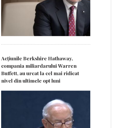
Acțiunile Berkshire Hathaway,
compania miliardarului Warren
Buffett, au urcat la cel mai ridicat
nivel din ultimele opt luni