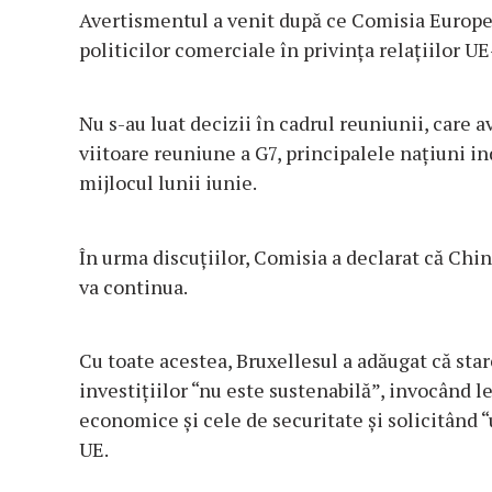
Avertismentul a venit după ce Comisia Europea
politicilor comerciale în privinţa relaţiilor U
Nu s-au luat decizii în cadrul reuniunii, care a
viitoare reuniune a G7, principalele naţiuni in
mijlocul lunii iunie.
În urma discuţiilor, Comisia a declarat că Chi
va continua.
Cu toate acestea, Bruxellesul a adăugat că star
investiţiilor “nu este sustenabilă”, invocând l
economice şi cele de securitate şi solicitând 
UE.