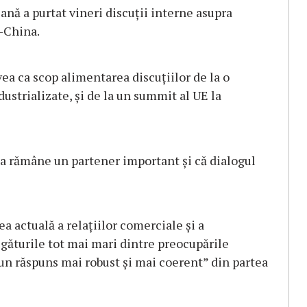
nă a purtat vineri discuţii interne asupra
E-China.
vea ca scop alimentarea discuţiilor de la o
dustrializate, şi de la un summit al UE la
na rămâne un partener important şi că dialogul
ea actuală a relaţiilor comerciale şi a
egăturile tot mai mari dintre preocupările
“un răspuns mai robust şi mai coerent” din partea