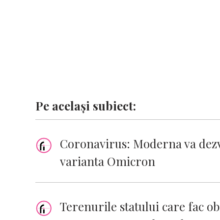
k
p
k
Pe același subiect:
Coronavirus: Moderna va dezvo
varianta Omicron
Terenurile statului care fac obi