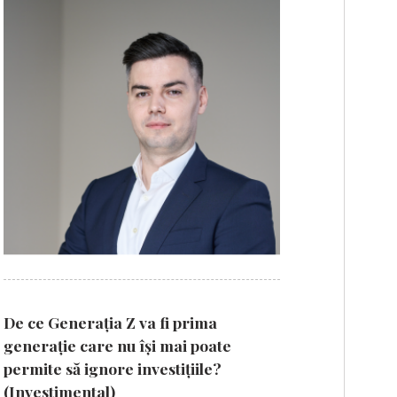
De ce Generația Z va fi prima
generație care nu își mai poate
permite să ignore investițiile?
(Investimental)