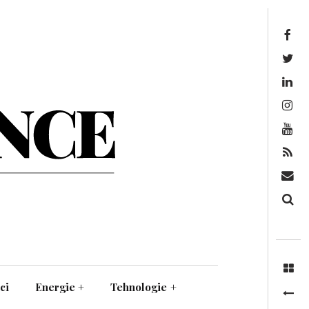
Facebook
Twitter
Linkedin
Instagram
Youtube
Feed
Mail
Căutare
ci
Energie
+
Tehnologie
+