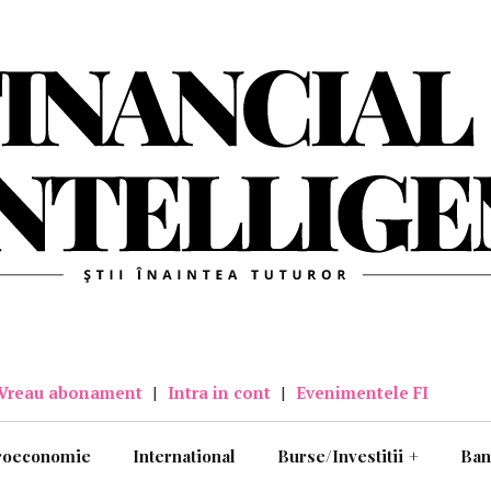
Vreau abonament
|
Intra in cont
|
Evenimentele FI
roeconomie
International
Burse/Investitii
+
Ban