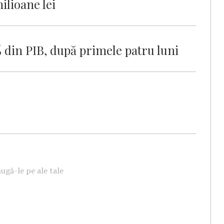
ilioane lei
% din PIB, după primele patru luni
ugă-le pe ale tale