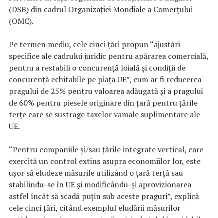
(DSB) din cadrul Organizaţiei Mondiale a Comerţului
(OMC).
Pe termen mediu, cele cinci ţări propun “ajustări
specifice ale cadrului juridic pentru apărarea comercială,
pentru a restabili o concurenţă loială şi condiţii de
concurenţă echitabile pe piaţa UE”, cum ar fi reducerea
pragului de 25% pentru valoarea adăugată şi a pragului
de 60% pentru piesele originare din ţară pentru ţările
terţe care se sustrage taxelor vamale suplimentare ale
UE.
“Pentru companiile şi/sau ţările integrate vertical, care
exercită un control extins asupra economiilor lor, este
uşor să eludeze măsurile utilizând o ţară terţă sau
stabilindu-se în UE şi modificându-şi aprovizionarea
astfel încât să scadă puţin sub aceste praguri”, explică
cele cinci ţări, citând exemplul eludării măsurilor