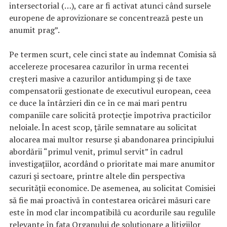
intersectorial (…), care ar fi activat atunci când sursele
europene de aprovizionare se concentrează peste un
anumit prag”.
Pe termen scurt, cele cinci state au îndemnat Comisia să
accelereze procesarea cazurilor în urma recentei
creşteri masive a cazurilor antidumping şi de taxe
compensatorii gestionate de executivul european, ceea
ce duce la întârzieri din ce în ce mai mari pentru
companiile care solicită protecţie împotriva practicilor
neloiale. În acest scop, ţările semnatare au solicitat
alocarea mai multor resurse şi abandonarea principiului
abordării “primul venit, primul servit” în cadrul
investigaţiilor, acordând o prioritate mai mare anumitor
cazuri şi sectoare, printre altele din perspectiva
securităţii economice. De asemenea, au solicitat Comisiei
să fie mai proactivă în contestarea oricărei măsuri care
este în mod clar incompatibilă cu acordurile sau regulile
relevante în faţa Organului de soluţionare a litigiilor