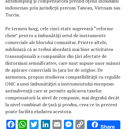
antidumping şi compensatorii privind oţelul inoxidabil
indonezian prin jurisdicţii precum Taiwan, Vietnam sau
Turcia.
Pe termen lung, cele cinci state sugerează “reforme
cheie” pentru a îmbunătăţi setul de instrumente
comerciale ale blocului comunitar. Printre altele,
subliniază că ar trebui abordată mai bine activitatea
transnaţională a companiilor din ţări afectate de
distorsiuni semnificative, care sunt supuse unor măsuri
de apărare comercială în ţara lor de origine. De
asemenea, propun studierea compatibilităţii cu regulile
OMC a unei îmbunătăţiri a instrumentului european
antisubvenţii care ar permite aplicarea taxelor
compensatorii la nivel de companie, mai degrabă decât
la nivel combinat de ţară şi produs, ceea ce în prezent
poate facilita eludarea acestora.
F
W
T
Li
E
M
C
Share