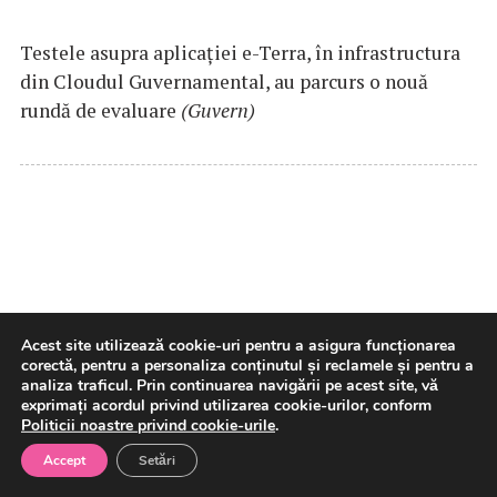
Testele asupra aplicaţiei e-Terra, în infrastructura
din Cloudul Guvernamental, au parcurs o nouă
rundă de evaluare
(Guvern)
Acest site utilizează cookie-uri pentru a asigura funcționarea
corectă, pentru a personaliza conținutul și reclamele și pentru a
Cristian Bușoi: „Populația nu va
analiza traficul. Prin continuarea navigării pe acest site, vă
fi afectată de limitările de
exprimați acordul privind utilizarea cookie-urilor, conform
Politicii noastre privind cookie-urile
.
consum” (Digi24)
Accept
Setări