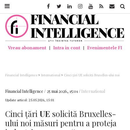
Facebook
Twitter
Linkedin
Instagram
Youtube
Feed
Mail
Căutar
Vreau abonament
|
Intra in cont
|
Evenimentele FI
Financial Intelligence
>
International
>
Cinci ţări UE solicită Bruxelles-ului noi
măsuri pentru a proteja industria europeană
Financial Intelligence
25 mai 2026, 15:01
International
Update articol:
25.05.2026, 15:01
Cinci ţări
UE
solicită Bruxelles-
ului noi măsuri pentru a proteja