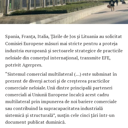
Spania, Franţa, Italia, Ţările de Jos şi Lituania au solicitat
Comisiei Europene măsuri mai stricte pentru a proteja
industria europeană şi sectoarele strategice de practicile
neloiale din comerţul internaţional, transmite EFE,
potrivit Agerpres.
“Sistemul comercial multilateral (…) este subminat în
prezent de diverşi actori şi de creşterea practicilor
comerciale neloiale. Unii dintre principalii parteneri
comerciali ai Uniunii Europene încalcă acest cadru
multilateral prin impunerea de noi bariere comerciale
sau contribuind la supracapacitatea industrială
sistemică şi structurală”, susţin cele cinci ţări într-un
document publicat duminică.