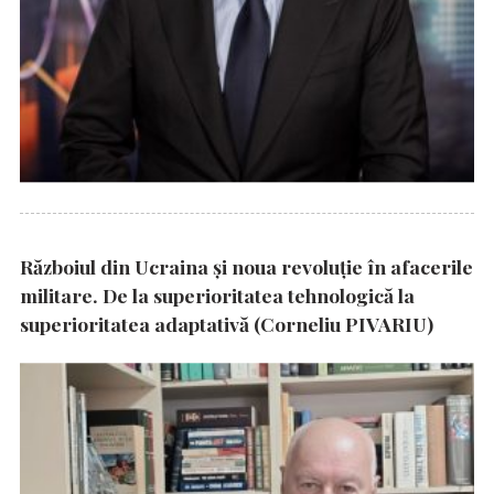
Războiul din Ucraina și noua revoluție în afacerile
militare. De la superioritatea tehnologică la
superioritatea adaptativă (Corneliu PIVARIU)