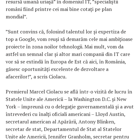
resursă umană uriaşă” în domeniul IT, ”specialiştii
români fiind printre cei mai bine cotaţi pe plan
mondial”.
”Sunt convins că, folosind talentul lor şi expertiza de
top a Google, vom reuşi să demarăm cele mai ambiţioase
proiecte în zona noilor tehnologii. Mai mult, vom da
astfel un semnal clar şi altor mari companii din IT care
vor să se extindă în Europa de Est că aici, în România,
găsesc oportunităţi excelente de dezvoltare a
afacerilor!”, a scris Ciolacu.
Premierul Marcel Ciolacu se află într-o vizită de lucru în
Statele Unite ale Americii – la Washington D.C. şi New
York – împreună cu o delegaţie guvernamentală şi a avut
întrevederi cu înalţi oficiali americani – Lloyd Austin,
secretarul american al Apărării, Antony Blinken,
secretar de stat, Departamentul de Stat al Statelor
Unite ale Americii, Jennifer Granholm, secretar pentru