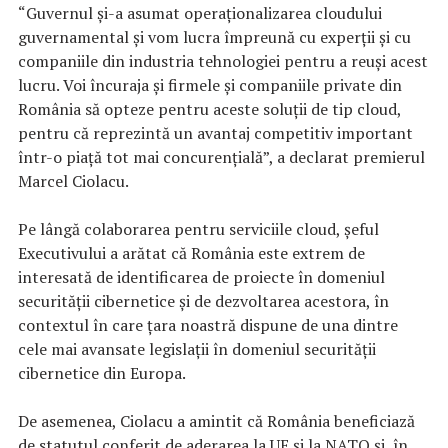
“Guvernul şi-a asumat operaţionalizarea cloudului
guvernamental şi vom lucra împreună cu experţii şi cu
companiile din industria tehnologiei pentru a reuşi acest
lucru. Voi încuraja şi firmele şi companiile private din
România să opteze pentru aceste soluţii de tip cloud,
pentru că reprezintă un avantaj competitiv important
într-o piaţă tot mai concurenţială”, a declarat premierul
Marcel Ciolacu.
Pe lângă colaborarea pentru serviciile cloud, şeful
Executivului a arătat că România este extrem de
interesată de identificarea de proiecte în domeniul
securităţii cibernetice şi de dezvoltarea acestora, în
contextul în care ţara noastră dispune de una dintre
cele mai avansate legislaţii în domeniul securităţii
cibernetice din Europa.
De asemenea, Ciolacu a amintit că România beneficiază
de statutul conferit de aderarea la UE şi la NATO şi, în