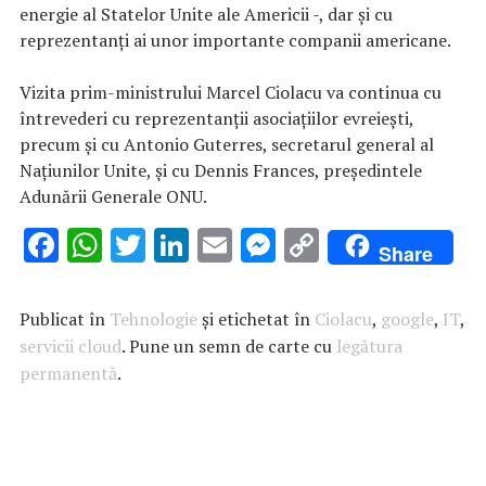
energie al Statelor Unite ale Americii -, dar şi cu
reprezentanţi ai unor importante companii americane.
Vizita prim-ministrului Marcel Ciolacu va continua cu
întrevederi cu reprezentanţii asociaţiilor evreieşti,
precum şi cu Antonio Guterres, secretarul general al
Naţiunilor Unite, şi cu Dennis Frances, preşedintele
Adunării Generale ONU.
F
W
T
Li
E
M
C
Share
ac
h
w
n
m
es
o
e
at
it
k
ai
se
p
Publicat în
Tehnologie
și etichetat în
Ciolacu
,
google
,
IT
,
b
s
te
e
l
n
y
servicii cloud
. Pune un semn de carte cu
legătura
permanentă
o
A
.
r
dI
g
Li
o
p
n
er
n
k
p
k