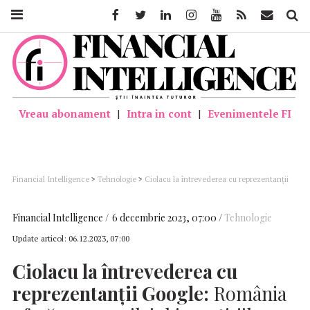
Facebook
Twitter
Linkedin
Instagram
Youtube
Feed
Mail
Căutar
Vreau abonament
|
Intra in cont
|
Evenimentele FI
Financial Intelligence
>
Tehnologie
>
Ciolacu la întrevederea cu reprezentanţii
Google: România oferă acum prilejul investiţiilor majore în centre de date şi
servicii de cloud
Financial Intelligence
6 decembrie 2023, 07:00
Tehnologie
Update articol:
06.12.2023, 07:00
Ciolacu la întrevederea cu
reprezentanţii Google:
România