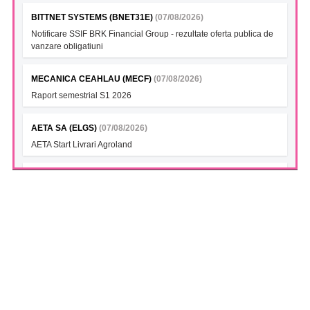
BITTNET SYSTEMS (BNET31E)
(07/08/2026)
Notificare SSIF BRK Financial Group - rezultate oferta publica de
vanzare obligatiuni
MECANICA CEAHLAU (MECF)
(07/08/2026)
Raport semestrial S1 2026
AETA SA (ELGS)
(07/08/2026)
AETA Start Livrari Agroland
INTERCAPITAL BET-TRN UCITS ETF (ICBETNETF)
(07/08/2026)
VAN la data 06.08.2026
INTERCAPITAL CROBEX10TR UCITS ETF (ICCROETF)
(07/08/2026)
VAN la data 06.08.2026