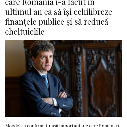
care România i-a făcut în
ultimul an ca să își echilibreze
finanțele publice și să reducă
cheltuielile
Moody’s a confirmat pașii importanți pe care România i-