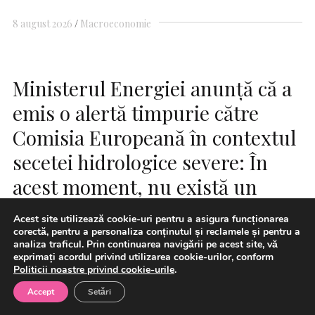
8 august 2026
Macroeconomie
Ministerul Energiei anunţă că a
emis o alertă timpurie către
Comisia Europeană în contextul
secetei hidrologice severe: În
acest moment, nu există un
impact negativ asupra pieţei
Acest site utilizează cookie-uri pentru a asigura funcționarea
interne de electricitate
corectă, pentru a personaliza conținutul și reclamele și pentru a
analiza traficul. Prin continuarea navigării pe acest site, vă
exprimați acordul privind utilizarea cookie-urilor, conform
Politicii noastre privind cookie-urile
.
Accept
Setări