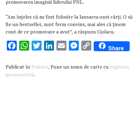
promovarea imaginii liderului PNL.
“Am înţeles că au fost folosite la lansarea unei cărţi. O să
fie un bestseller, sunt ferm convins, mai ales că ţinem
cont de ce promovare a avut”, a răspuns Ciolacu.
F
W
T
Li
E
M
C
Share
ac
h
w
n
m
es
o
e
at
it
k
ai
se
p
Publicat în
Politica
. Pune un semn de carte cu
legătura
b
s
te
e
l
n
y
permanentă
.
o
A
r
dI
g
Li
o
p
n
er
n
k
p
k