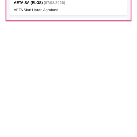
AETA SA (ELGS)
(07/08/2026)
AETA Start Livrari Agroland
INTERCAPITAL BET-TRN UCITS ETF (ICBETNETF)
(07/08/2026)
VAN la data 06.08.2026
INTERCAPITAL CROBEX10TR UCITS ETF (ICCROETF)
(07/08/2026)
VAN la data 06.08.2026