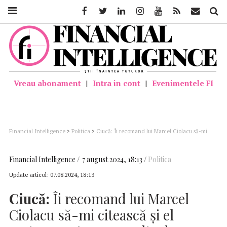
Facebook
Twitter
Linkedin
Instagram
Youtube
Feed
Mail
Căutar
Vreau abonament
|
Intra in cont
|
Evenimentele FI
Financial Intelligence
>
Politica
>
Ciucă: Îi recomand lui Marcel Ciolacu să-mi
citească şi el cartea; poate avea multe de învăţat
Financial Intelligence
7 august 2024, 18:13
Politica
Update articol:
07.08.2024, 18:13
Ciucă:
Îi recomand lui Marcel
Ciolacu să-mi citească şi el