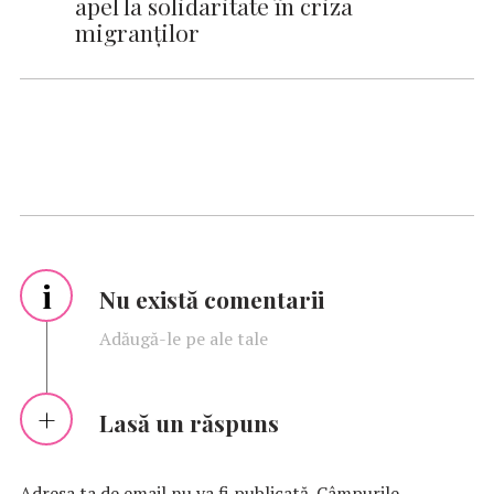
apel la solidaritate în criza
migranţilor
i
Nu există comentarii
Adăugă-le pe ale tale
Lasă un răspuns
Adresa ta de email nu va fi publicată.
Câmpurile