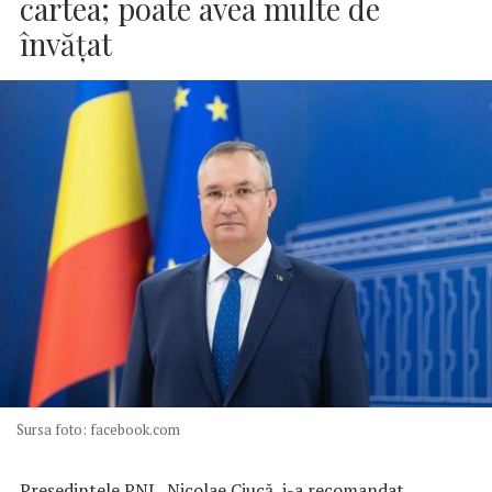
cartea; poate avea multe de
învăţat
Sursa foto: facebook.com
Preşedintele PNL, Nicolae Ciucă, i-a recomandat,