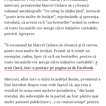
miercuri, premierului Marcel Ciolacu să-i citească
volumul autobiografic “Un ostaş în slujba ţării”, întrucât
“poate avea multe de învăţat”, exprimându-şi speranţa,
totodată, că acesta va fi “un bestseller” având în vedere
că toate încasările vor merge către iniţiative caritabile,
potrivit Agerpres.
“Îi recomand lui Marcel Ciolacu să citească şi el cartea,
poate avea multe de învăţat. Promit să îi trimit un
exemplar, cadou. Sper că va fi un bestseller, pentru că
toate încasările vor merge către iniţiative caritabile”,
a
scris Ciucă, într-o postare pe pagina sa de Facebook
.
Miercuri, aflat într-o vizită în judeţul Buzău, premierul a
fost întrebat despre cum vede faptul că, aşa cum a
rezultat în urma unei anchete jurnalistice, “din banii
statului, din subvenţiile de la partid, au fost plătite mai
multe panouri publicitare (…) cu costuri uriaşe” pentru