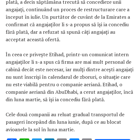
plată, a decis săptămâna trecută să concedieze unii
angajaţi, continuând un proces de restructurare care a
început în iulie. Un purtător de cuvânt de la Emirates a
confirmat că angajaţilor li s-a propus să îşi ia concediu
fără plată, dar a refuzat să spună câţi angajaţi au
acceptat această ofertă.
În ceea ce priveşte Etihad, printr-un comunicat intern
angajaţilor li s-a spus că firma are mai mult personal de
cabină decât este necesar, iar mulţi dintre aceşti angajaţi
nu sunt înscrişi în calendarul de zboruri, o situaţie care
nu este viabilă pentru o companie aeriană. Etihad, o
companie aeriană din AbuDhabi, a cerut angajaţilor, încă
din luna martie, să îşi ia concediu fără plată.
Cele două companii au reluat gradual transportul de
pasageri începând din luna iunie, după ce au blocat
avioanele la sol în luna martie.