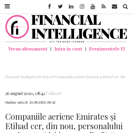
Facebook
Twitter
Linkedin
Instagram
Youtube
Feed
Mail
Căutar
Vreau abonament
|
Intra in cont
|
Evenimentele FI
Financial Intelligence
>
Afaceri
>
Companiile aeriene Emirates şi Etihad cer, din
nou, personalului navigant să îşi ia concediu fără plată
26 august 2020, 08:42
Afaceri
Update articol:
26.08.2020, 08:42
Companiile aeriene Emirates şi
Etihad cer, din nou, personalului