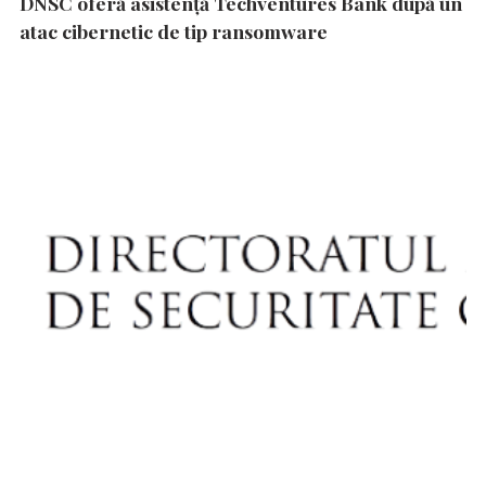
DNSC oferă asistență Techventures Bank după un
atac cibernetic de tip ransomware