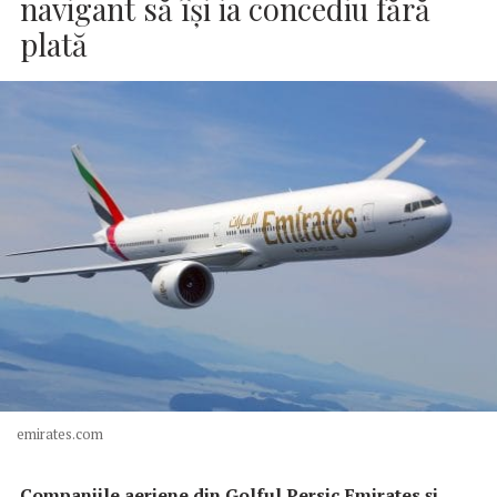
navigant să îşi ia concediu fără
plată
emirates.com
Companiile aeriene din Golful Persic Emirates şi