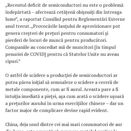
„Recentul deficit de semiconductori nu este o problemă
îndepărtată – afectează cetățenii obișnuiți din întreaga
lume”, a raportat Consiliul pentru Reglementări Externe
anul trecut. „Provocările lanțului de aprovizionare pot
genera creșteri de prețuri pentru consumatori și
pierderi de locuri de muncă pentru producători.
Companiile au concediat mii de muncitori [în timpul
penuriei de COVID] pentru că Statelor Unite nu aveau
cipuri.”
O astfel de scădere a producției de semiconductori ar
putea părea inițial să semnaleze o scădere a cererii de
metale componente, cum ar fi aurul. Aceasta pare a fi
intuiția imediată a pieței, așa cum arată o scădere ușoară
a prețurilor aurului în urma exercițiilor chineze – dar un
factor major de complicare devine rapid evident.
China, deja unul dintre cei mai mari consumatori de aur