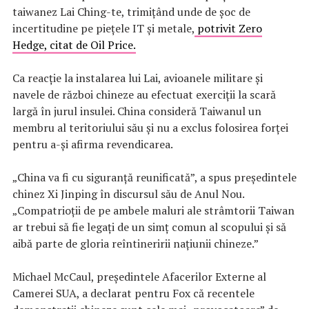
taiwanez Lai Ching-te, trimițând unde de șoc de
incertitudine pe piețele IT și metale,
potrivit Zero
Hedge, citat de Oil Price.
Ca reacţie la instalarea lui Lai, avioanele militare și
navele de război chineze au efectuat exerciții la scară
largă în jurul insulei. China consideră Taiwanul un
membru al teritoriului său și nu a exclus folosirea forței
pentru a-și afirma revendicarea.
„China va fi cu siguranță reunificată”, a spus președintele
chinez Xi Jinping în discursul său de Anul Nou.
„Compatrioții de pe ambele maluri ale strâmtorii Taiwan
ar trebui să fie legați de un simț comun al scopului și să
aibă parte de gloria reîntineririi națiunii chineze.”
Michael McCaul, președintele Afacerilor Externe al
Camerei SUA, a declarat pentru Fox că ​​recentele