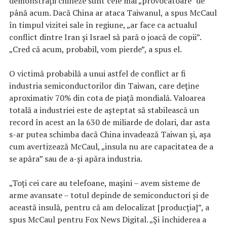
demonstrații chineze sunt cele mai „provocatoare” de
până acum. Dacă China ar ataca Taiwanul, a spus McCaul
în timpul vizitei sale în regiune, „ar face ca actualul
conflict dintre Iran şi Israel să pară o joacă de copii”.
„Cred că acum, probabil, vom pierde”, a spus el.
O victimă probabilă a unui astfel de conflict ar fi
industria semiconductorilor din Taiwan, care deține
aproximativ 70% din cota de piață mondială. Valoarea
totală a industriei este de așteptat să stabilească un
record în acest an la 630 de miliarde de dolari, dar asta
s-ar putea schimba dacă China invadează Taiwan și, așa
cum avertizează McCaul, „insula nu are capacitatea de a
se apăra” sau de a-şi apăra industria.
„Toți cei care au telefoane, mașini – avem sisteme de
arme avansate – totul depinde de semiconductori și de
această insulă, pentru că am delocalizat [producția]”, a
spus McCaul pentru Fox News Digital. „Și închiderea a