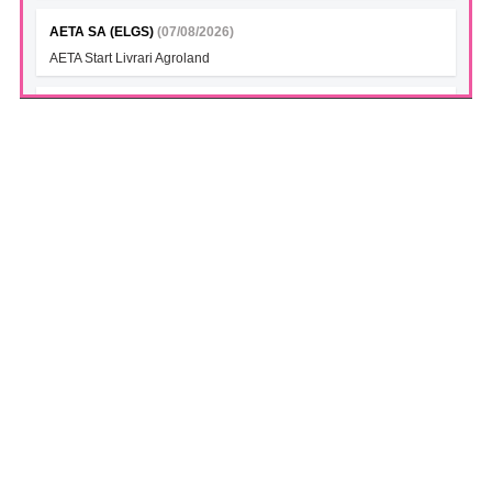
AETA SA (ELGS)
(07/08/2026)
AETA Start Livrari Agroland
INTERCAPITAL BET-TRN UCITS ETF (ICBETNETF)
(07/08/2026)
VAN la data 06.08.2026
INTERCAPITAL CROBEX10TR UCITS ETF (ICCROETF)
(07/08/2026)
VAN la data 06.08.2026