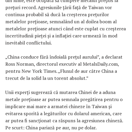
din lume, este ocupată să cumpere metalul prețios la
preţuri record. Agresiunile țării față de Taiwan vor
continua probabil să ducă la creșterea prețurilor
metalelor prețioase, semnalând un al doilea boom al
metalelor prețioase atunci când este cuplat cu creșterea
incertitudinii pieței și a inflației care urmează în mod
inevitabil conflictului.
„China conduce fără îndoială prețul aurului”, a declarat
Ross Norman, directorul executiv al MetalsDaily.com,
pentru New York Times. „Fluxul de aur către China a
trecut de la solid la un torent absolut.”
Unii experți sugerează că mutarea Chinei de a aduna
metale prețioase ar putea semnala pregătirea pentru o
implicare mai mare a armatei chineze în Taiwan și
evitarea sporită a legăturilor cu dolarul american, care
ar putea fi sancționat ca răspuns la agresiunea chineză.
Pe scurt: China pariază pe aur, nu pe dolar.