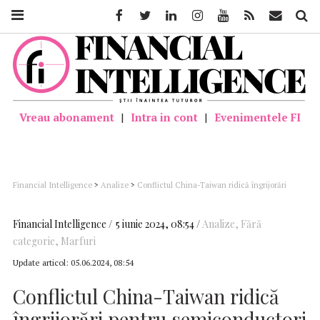
Facebook
Twitter
Linkedin
Instagram
Youtube
Feed
Mail
Căutar
Vreau abonament
|
Intra in cont
|
Evenimentele FI
Financial Intelligence
>
Analize
>
Conflictul China-Taiwan ridică îngrijorări
pentru semiconductori și aur – Zero Hedge
Financial Intelligence
5 iunie 2024, 08:54
Analize
,
Fără
categorie
,
Marfuri
Update articol:
05.06.2024, 08:54
Conflictul China-Taiwan ridică
îngrijorări pentru semiconductori