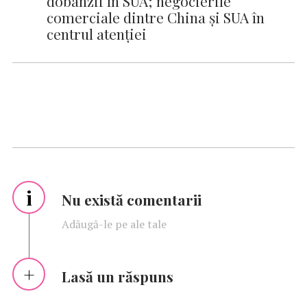
dobânzii în SUA; negocierile
comerciale dintre China și SUA în
centrul atenției
i
Nu există comentarii
Adăugă-le pe ale tale
Lasă un răspuns