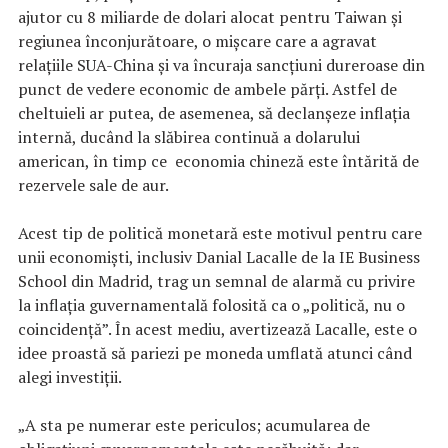
ajutor cu 8 miliarde de dolari alocat pentru Taiwan și
regiunea înconjurătoare, o mișcare care a agravat
relațiile SUA-China și va încuraja sancțiuni dureroase din
punct de vedere economic de ambele părți. Astfel de
cheltuieli ar putea, de asemenea, să declanșeze inflația
internă, ducând la slăbirea continuă a dolarului
american, în timp ce economia chineză este întărită de
rezervele sale de aur.
Acest tip de politică monetară este motivul pentru care
unii economiști, inclusiv Danial Lacalle de la IE Business
School din Madrid, trag un semnal de alarmă cu privire
la inflația guvernamentală folosită ca o „politică, nu o
coincidență”. În acest mediu, avertizează Lacalle, este o
idee proastă să pariezi pe moneda umflată atunci când
alegi investiții.
„A sta pe numerar este periculos; acumularea de