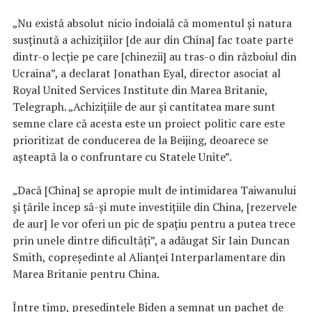
„Nu există absolut nicio îndoială că momentul și natura
susținută a achizițiilor [de aur din China] fac toate parte
dintr-o lecție pe care [chinezii] au tras-o din războiul din
Ucraina”, a declarat Jonathan Eyal, director asociat al
Royal United Services Institute din Marea Britanie,
Telegraph. „Achizițiile de aur și cantitatea mare sunt
semne clare că acesta este un proiect politic care este
prioritizat de conducerea de la Beijing, deoarece se
aşteaptă la o confruntare cu Statele Unite”.
„Dacă [China] se apropie mult de intimidarea Taiwanului
și țările încep să-și mute investițiile din China, [rezervele
de aur] le vor oferi un pic de spaţiu pentru a putea trece
prin unele dintre dificultăți”, a adăugat Sir Iain Duncan
Smith, copreședinte al Alianței Interparlamentare din
Marea Britanie pentru China.
Între timp, președintele Biden a semnat un pachet de