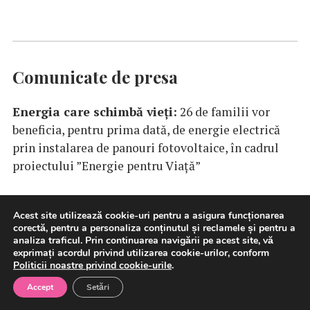
Comunicate de presa
Energia care schimbă vieți:
26 de familii vor
beneficia, pentru prima dată, de energie electrică
prin instalarea de panouri fotovoltaice, în cadrul
proiectului ”Energie pentru Viață”
Acest site utilizează cookie-uri pentru a asigura funcționarea
corectă, pentru a personaliza conținutul și reclamele și pentru a
Banca Transilvania finanțează cu 71,4 milioane de
analiza traficul. Prin continuarea navigării pe acest site, vă
euro dezvoltarea parcului fotovoltaic Eco Sun
exprimați acordul privind utilizarea cookie-urilor, conform
Politicii noastre privind cookie-urile
.
Niculești
Accept
Setări