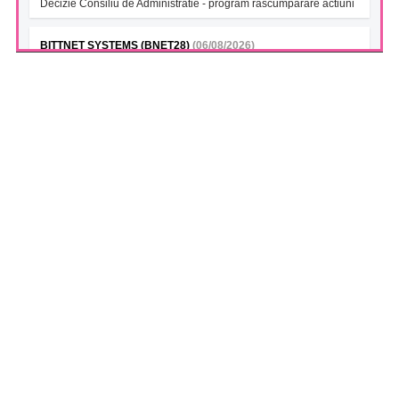
Decizie Consiliu de Administratie - program rascumparare actiuni
BITTNET SYSTEMS (BNET28)
(06/08/2026)
Decizie Consiliu de Administratie - program rascumparare actiuni
BITTNET SYSTEMS Bonds 2028A (BNET28A)
(06/08/2026)
Decizie Consiliu de Administratie - program rascumparare actiuni