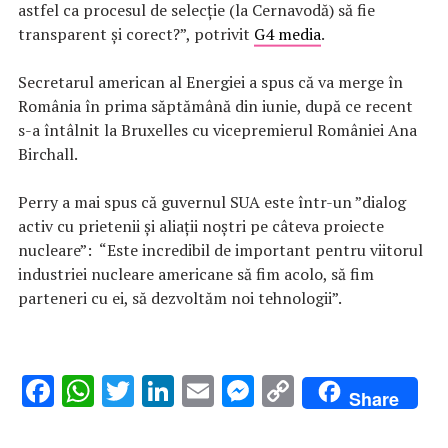
astfel ca procesul de selecție (la Cernavodă) să fie
transparent și corect?”, potrivit
G4 media
.
Secretarul american al Energiei a spus că va merge în
România în prima săptămână din iunie, după ce recent
s-a întâlnit la Bruxelles cu vicepremierul României Ana
Birchall.
Perry a mai spus că guvernul SUA este într-un ”dialog
activ cu prietenii şi aliaţii noștri pe câteva proiecte
nucleare”: “Este incredibil de important pentru viitorul
industriei nucleare americane să fim acolo, să fim
parteneri cu ei, să dezvoltăm noi tehnologii”.
F
W
T
Li
E
M
C
Share
ac
h
w
n
m
es
o