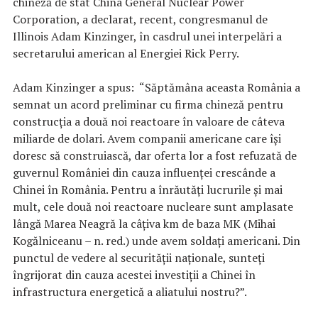
chineză de stat China General Nuclear Power
Corporation, a declarat, recent, congresmanul de
Illinois Adam Kinzinger, în casdrul unei interpelări a
secretarului american al Energiei Rick Perry.
Adam Kinzinger a spus: “Săptămâna aceasta România a
semnat un acord preliminar cu firma chineză pentru
construcția a două noi reactoare în valoare de câteva
miliarde de dolari. Avem companii americane care își
doresc să construiască, dar oferta lor a fost refuzată de
guvernul României din cauza influenței crescânde a
Chinei în România. Pentru a înrăutăți lucrurile și mai
mult, cele două noi reactoare nucleare sunt amplasate
lângă Marea Neagră la câțiva km de baza MK (Mihai
Kogălniceanu – n. red.) unde avem soldați americani. Din
punctul de vedere al securității naționale, sunteți
îngrijorat din cauza acestei investiții a Chinei în
infrastructura energetică a aliatului nostru?”.