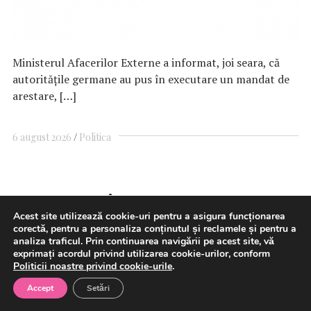
Ministerul Afacerilor Externe a informat, joi seara, că
autorităţile germane au pus în executare un mandat de
arestare, […]
6 august 2026
Politica
Transgaz și Argent LNG
Acest site utilizează cookie-uri pentru a asigura funcționarea
semnează un Memorandum de
corectă, pentru a personaliza conținutul și reclamele și pentru a
analiza traficul. Prin continuarea navigării pe acest site, vă
Înțelegere privind investiția
exprimați acordul privind utilizarea cookie-urilor, conform
Politicii noastre privind cookie-urile
.
strategică de capital, avansând
Accept
Setări
livrările de GNL din SUA către