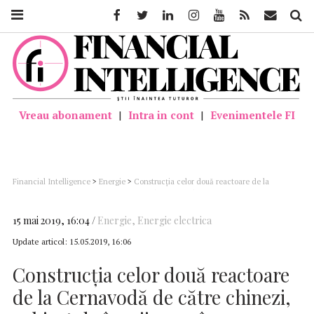
Facebook
Twitter
Linkedin
Instagram
Youtube
Feed
Mail
Căutar
Vreau abonament
|
Intra in cont
|
Evenimentele FI
Financial Intelligence
>
Energie
>
Construcţia celor două reactoare de la
Cernavodă de către chinezi, subiect de îngrijorare în Congresul american (vezi
video)
15 mai 2019, 16:04
Energie
,
Energie electrica
Update articol:
15.05.2019, 16:06
Construcţia celor două reactoare
de la Cernavodă de către chinezi,