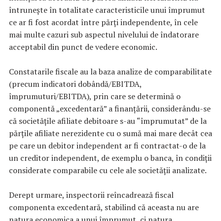
întrunește în totalitate caracteristicile unui împrumut
ce ar fi fost acordat între părți independente, în cele
mai multe cazuri sub aspectul nivelului de îndatorare
acceptabil din punct de vedere economic.
Constatarile fiscale au la baza analize de comparabilitate
(precum indicatori dobândă/EBITDA,
împrumuturi/EBITDA), prin care se determină o
componentă „excedentară” a finanțării, considerându-se
că societățile afiliate debitoare s-au “împrumutat” de la
părțile afiliate nerezidente cu o sumă mai mare decât cea
pe care un debitor independent ar fi contractat-o de la
un creditor independent, de exemplu o banca, în condiții
considerate comparabile cu cele ale societății analizate.
Derept urmare, inspectorii reîncadrează fiscal
componenta excedentară, stabilind că aceasta nu are
natura economica a unui împrumut, ci natura