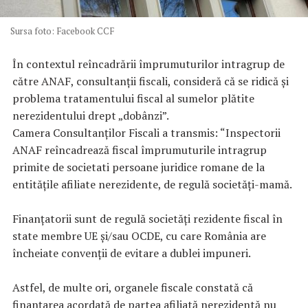
Sursa foto: Facebook CCF
În contextul reîncadrării împrumuturilor intragrup de
către ANAF, consultanții fiscali, consideră că s
e ridică și
problema tratamentului fiscal al sumelor plătite
nerezidentului drept „dobânzi”.
Camera Consultanților Fiscali a transmis: “
Inspectorii
ANAF reîncadrează fiscal împrumuturile intragrup
primite de societati persoane juridice romane de la
entitățile afiliate nerezidente, de regulă societăți-mamă.
Finanțatorii sunt de regulă societăți rezidente fiscal în
state membre UE și/sau OCDE, cu care România are
încheiate convenții de evitare a dublei impuneri.
Astfel, de multe ori, organele fiscale constată că
finanțarea acordată de partea afiliată nerezidentă nu