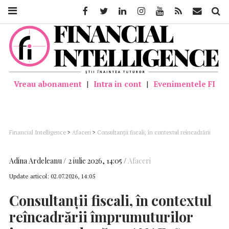
Facebook
Twitter
Linkedin
Instagram
Youtube
Feed
Mail
Căutar
Vreau abonament
|
Intra in cont
|
Evenimentele FI
Financial Intelligence
>
Afaceri
>
Consultanții fiscali, în contextul reîncadrării
împrumuturilor intragrup de către ANAF: Se ridică și problema tratamentului fiscal
al sumelor plătite nerezidentului drept „dobânzi”
Adina Ardeleanu
2 iulie 2026, 14:05
Afaceri
Update articol:
02.07.2026, 14:05
Consultanții fiscali, în contextul
reîncadrării împrumuturilor