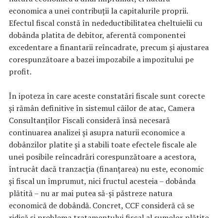
economica a unei contribuții la capitalurile proprii.
Efectul fiscal constă în nedeductibilitatea cheltuielii cu
dobânda platita de debitor, aferentă componentei
excedentare a finantarii reîncadrate, precum și ajustarea
corespunzătoare a bazei impozabile a impozitului pe
profit.
În ipoteza în care aceste constatări fiscale sunt corecte
și rămân definitive în sistemul căilor de atac, Camera
Consultanților Fiscali consideră însă necesară
continuarea analizei și asupra naturii economice a
dobânzilor platite și a stabili toate efectele fiscale ale
unei posibile reîncadrări corespunzătoare a acestora,
întrucât dacă tranzacția (finanțarea) nu este, economic
și fiscal un împrumut, nici fructul acesteia – dobânda
plătită – nu ar mai putea să-și păstreze natura
economică de dobândă. Concret, CCF consideră că se
ridică și problema tratamentului fiscal al sumelor plătite