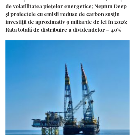
de volatilitatea piețelor energetice; Neptun Deep
și proiectele cu emisii reduse de carbon susțin
investiții de aproximativ 9 miliarde de lei în 2026;
Rata totală de distribuire a dividendelor – 40%