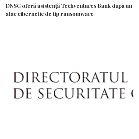
DNSC oferă asistență Techventures Bank după un
atac cibernetic de tip ransomware