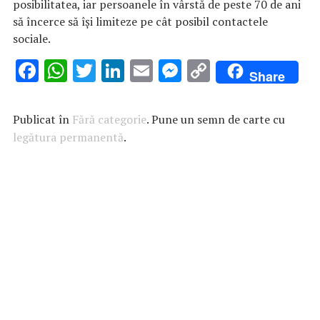
posibilitatea, iar persoanele în vârstă de peste 70 de ani
să încerce să îşi limiteze pe cât posibil contactele
sociale.
F
W
T
Li
E
M
C
Share
ac
h
w
n
m
es
o
e
at
it
k
ai
se
p
Publicat în
Fără categorie
. Pune un semn de carte cu
b
s
te
e
l
n
y
legătura permanentă
.
o
A
r
dI
g
Li
o
p
n
er
n
k
p
k