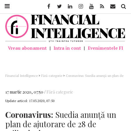
Facebook
Twitter
Linkedin
Instagram
Youtube
Feed
Mail
Căutar
Vreau abonament
|
Intra in cont
|
Evenimentele FI
Financial Intelligence
>
Fără categorie
>
Coronavirus: Suedia anunţă un plan de
ajutorare de 28 de miliarde de euro
17 martie 2020, 07:50
Fără categorie
Update articol:
17.03.2020, 07:50
Coronavirus:
Suedia anunţă un
plan de ajutorare de 28 de