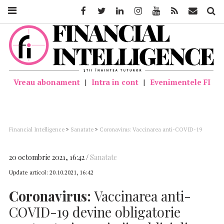
Facebook
Twitter
Linkedin
Instagram
Youtube
Feed
Mail
Căutar
Vreau abonament
|
Intra in cont
|
Evenimentele FI
Financial Intelligence
>
Sanatate
>
Coronavirus: Vaccinarea anti-COVID-19
devine obligatorie pentru toţi angajaţii publici din New York
20 octombrie 2021, 16:42
Sanatate
Update articol:
20.10.2021, 16:42
Coronavirus:
Vaccinarea anti-
COVID-19 devine obligatorie