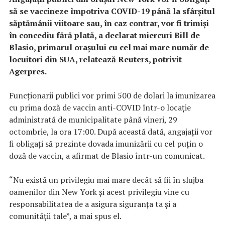
să se vaccineze împotriva COVID-19 până la sfârşitul
săptămânii viitoare sau, în caz contrar, vor fi trimişi
în concediu fără plată, a declarat miercuri Bill de
Blasio, primarul oraşului cu cel mai mare număr de
locuitori din SUA, relatează Reuters, potrivit
Agerpres.
Funcţionarii publici vor primi 500 de dolari la imunizarea
cu prima doză de vaccin anti-COVID într-o locaţie
administrată de municipalitate până vineri, 29
octombrie, la ora 17:00. După această dată, angajaţii vor
fi obligaţi să prezinte dovada imunizării cu cel puţin o
doză de vaccin, a afirmat de Blasio într-un comunicat.
“Nu există un privilegiu mai mare decât să fii în slujba
oamenilor din New York şi acest privilegiu vine cu
responsabilitatea de a asigura siguranţa ta şi a
comunităţii tale”, a mai spus el.