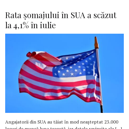
Rata şomajului în SUA a scăzut
la 4,1% în iulie
Angajatorii din SUA au tăiat în mod neaşteptat 23.000
locuri de muncă luna trecută, iar datele revizuite ale […]