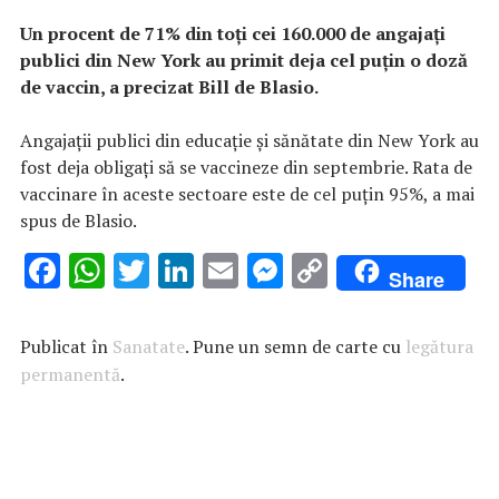
Un procent de 71% din toţi cei 160.000 de angajaţi
publici din New York au primit deja cel puţin o doză
de vaccin, a precizat Bill de Blasio.
Angajaţii publici din educaţie şi sănătate din New York au
fost deja obligaţi să se vaccineze din septembrie. Rata de
vaccinare în aceste sectoare este de cel puţin 95%, a mai
spus de Blasio.
F
W
T
Li
E
M
C
Share
ac
h
w
n
m
es
o
e
at
it
k
ai
se
p
Publicat în
Sanatate
. Pune un semn de carte cu
legătura
b
s
te
e
l
n
y
permanentă
.
o
A
r
dI
g
Li
o
p
n
er
n
k
p
k